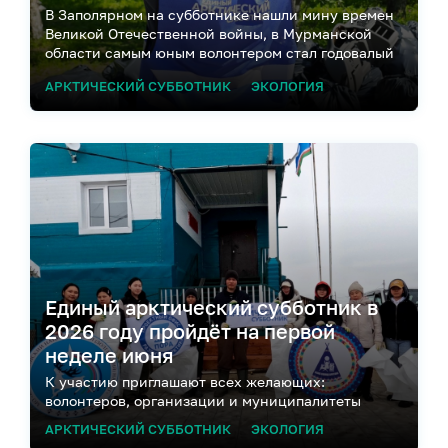
В Заполярном на субботнике нашли мину времен
Великой Отечественной войны, в Мурманской
области самым юным волонтером стал годовалый
ребёнок, а в Норильске собрали 480 кг мусора
АРКТИЧЕСКИЙ СУББОТНИК
ЭКОЛОГИЯ
Единый арктический субботник в
2026 году пройдёт на первой
неделе июня
К участию приглашают всех желающих:
волонтеров, организации и муниципалитеты
АРКТИЧЕСКИЙ СУББОТНИК
ЭКОЛОГИЯ