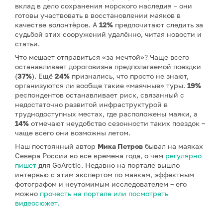
вклад в дело сохранения морского наследия – они
готовы участвовать в восстановлении маяков в
качестве волонтёров. А
12%
предпочитают следить за
судьбой этих сооружений удалённо, читая новости и
статьи.
Что мешает отправиться «за мечтой»? Чаще всего
останавливает дороговизна предполагаемой поездки
(
37%
). Ещё
24%
признались, что просто не знают,
организуются ли вообще такие «маячные» туры.
19%
респондентов останавливает риск, связанный с
недостаточно развитой инфраструктурой в
труднодоступных местах, где расположены маяки, а
14%
отмечают неудобство сезонности таких поездок –
чаще всего они возможны летом.
Наш постоянный автор
Мика Петров
бывал на маяках
Севера России во все времена года, о чем
регулярно
пишет
для GoArctic. Недавно на портале вышло
интервью с этим экспертом по маякам, эффектным
фотографом и неутомимым исследователем – его
можно
прочесть на портале или посмотреть
видеосюжет.