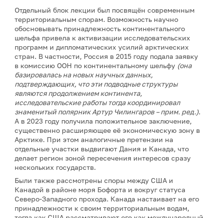
Отдельный блок лекции был посвящён современным
территориальным спорам. Возможность научно
обосновывать принадлежность континентального
шельфа привела к активизации исследовательских
программ и дипломатических усилий арктических
стран. В частности, Россия в 2015 году подала заявку
в комиссию ООН по континентальному шельфу
(она
базировалась на новых научных данных,
подтверждающих, что эти подводные структуры
являются продолжением континента,
исследовательские работы тогда координировал
знаменитый полярник Артур Чилингаров – прим. ред.)
.
А в 2023 году получила положительное заключение,
существенно расширяющее её экономическую зону в
Арктике. При этом аналогичные претензии на
отдельные участки выдвигают Дания и Канада, что
делает регион зоной пересечения интересов сразу
нескольких государств.
Были также рассмотрены споры между США и
Канадой в районе моря Бофорта и вокруг статуса
Северо-Западного прохода. Канада настаивает на его
принадлежности к своим территориальным водам,
тогда как США рассматривают его как международный