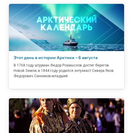
Этот день в истории Арктики – 6 августа
В 1768 году штурман Федор Розмыслов достиг берегов
Новой Земли; в 1844 году родился энтузиаст Севера Яков
Федорович Санников-младший