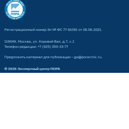
Регистрационный номер Эл № ФС 77-81091 от 08.06.2021.
119049, Москва, ул. Коровий Вал, д.7, с.1
Телефон редакции:
+7 (925) 050-33-77
Предложить материал для публикации –
go@porarctic.ru
.
© 2026
Экспертный центр ПОРА
Проектный офис развития Арктики создан для поддержки проектов
развития Арктической зоны РФ. Мы реализуем программы по всей
территории Арктики, поддерживаем молодых ученых
и распространяем информацию о Крайнем Севере среди широкой
аудитории.
Партнёр национальных проектов России