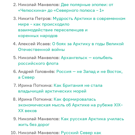
Николай Манвелов:
Две полярные эпопеи: от
«Челюскина» до «Северного полюса – 1»
Никита Петров:
Мудрость Арктики в современном
мире – как происходило
взаимодействие переселенцев и
коренных народов
Алексей Исаев:
О боях за Арктику в годы Великой
Отечественной войны
Николай Манвелов:
Архангельск — колыбель
российского флота
Андрей Головнёв:
Россия — не Запад и не Восток,
а Север
Ирина Поткина:
Как Британия не стала
владычицей арктических морей
Ирина Поткина:
Как формировалась
экономическая мысль об Арктике на рубеже XIX–
XX веков
Николай Манвелов:
Как русская Арктика училась
жить без дорог
Николай Манвелов:
Русский Север как