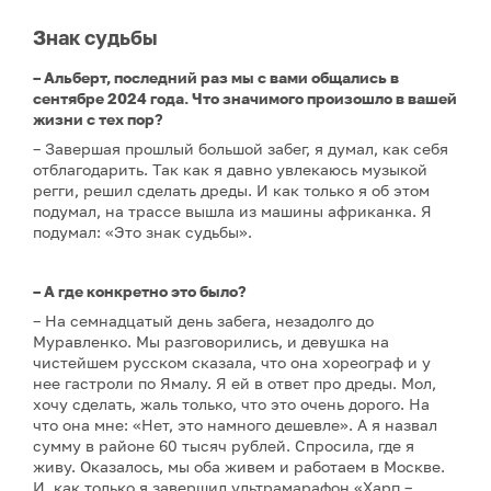
Знак судьбы
– Альберт, последний раз мы с вами общались в
сентябре 2024 года. Что значимого произошло в вашей
жизни с тех пор?
– Завершая прошлый большой забег, я думал, как себя
отблагодарить. Так как я давно увлекаюсь музыкой
регги, решил сделать дреды. И как только я об этом
подумал, на трассе вышла из машины африканка. Я
подумал: «Это знак судьбы».
– А где конкретно это было?
– На семнадцатый день забега, незадолго до
Муравленко. Мы разговорились, и девушка на
чистейшем русском сказала, что она хореограф и у
нее гастроли по Ямалу. Я ей в ответ про дреды. Мол,
хочу сделать, жаль только, что это очень дорого. На
что она мне: «Нет, это намного дешевле». А я назвал
сумму в районе 60 тысяч рублей. Спросила, где я
живу. Оказалось, мы оба живем и работаем в Москве.
И, как только я завершил ультрамарафон «Харп –