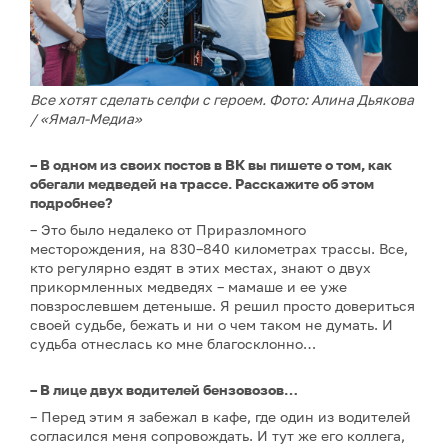
Все хотят сделать селфи с героем. Фото: Алина Дьякова
/ «Ямал-Медиа»
– В одном из своих постов в ВК вы пишете о том, как
обегали медведей на трассе. Расскажите об этом
подробнее?
– Это было недалеко от Приразломного
месторождения, на 830–840 километрах трассы. Все,
кто регулярно ездят в этих местах, знают о двух
прикормленных медведях – мамаше и ее уже
повзрослевшем детеныше. Я решил просто довериться
своей судьбе, бежать и ни о чем таком не думать. И
судьба отнеслась ко мне благосклонно…
– В лице двух водителей бензовозов…
– Перед этим я забежал в кафе, где один из водителей
согласился меня сопровождать. И тут же его коллега,