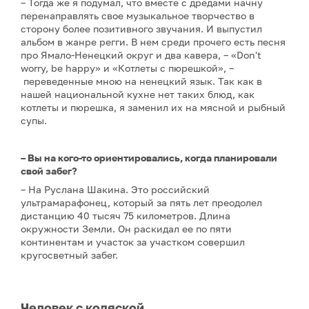
– Тогда же я подумал, что вместе с дредами начну
перенаправлять свое музыкальное творчество в
сторону более позитивного звучания. И выпустил
альбом в жанре регги. В нем среди прочего есть песня
про Ямало-Ненецкий округ и два кавера, – «Don't
worry, be happy» и «Котлеты с пюрешкой», –
переведенные мною на ненецкий язык. Так как в
нашей национальной кухне нет таких блюд, как
котлеты и пюрешка, я заменил их на мясной и рыбный
супы.
– Вы на кого-то ориентировались, когда планировали
свой забег?
– На Руслана Шакина. Это российский
ультрамарафонец, который за пять лет преодолел
дистанцию 40 тысяч 75 километров. Длина
окружности Земли. Он раскидал ее по пяти
континентам и участок за участком совершил
кругосветный забег.
Человек с коляской