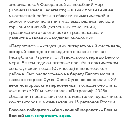
американской Федерацией за всеобщий мир
(Universal Peace Federation) – в знак признания её
многолетней работы в области климатической и
экологической политики и за выдающийся вклад в
гармонизацию общественных отношений,
продвижение экологических прав человека и
развитие «зелёных» моделей экономики.
«Петроглиф» – «кочующий» литературный фестиваль,
который ежегодно проводится в разных точках
Республики Карелии: от Ладожского озера до Белого
моря. В этом году он впервые прошёл в арктическом
селе Сумский посад (Сумпосад) в Беломорском
районе. Оно расположено на берегу Белого моря и
названо по реке Сума. Село Сумское основали в XV
веке новгородские переселенцы, посадом оно стало
уже в веке XIX-м. Фестиваль «Петроглиф–2026»
объединил писателей, поэтов, издателей, художников,
композиторов и музыкантов из 15 регионов России.
Рассказ-победитель «Соль вечной мерзлоты» Елены
Есиной
можно прочесть здесь
.