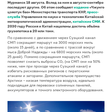
Мурманск 18 августа. Вслед за ним в августе-сентябре
последуют другие. Об этом сообщают
издание
«Чжунго
цзяотун бао» Министерства транспорта КНР,
пресс-
служба
Управления по науке и технологиям Китайской
метеорологической администрации,
китайские СМИ
. К
2030 году Россия и Китай нацелены достичь объёма
грузопотока в 20 млн тонн.
По сравнению с движением через Суэцкий канал
СМП сокращает маршрут на 3000 морских миль
(около 15 дней), а по сравнению с трассой вокруг
мыса Доброй Надежды – на 6800 морских миль (около
25 дней). Помимо сокращения маршрута, СМП
позволяет снизить выбросы CO₂ (на СМП они на 50%
ниже, чем при проходе через Суэцкий канал) и
избегать рискованных регионов с пиратскими
атаками и заторами. Дополнительное преимущество
Арктики – низкая температура воздуха, идеально
подходящая для перевозки солнечных панелей,
аккумуляторов и точного электронного оборудования.