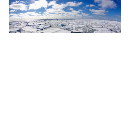
Фото: Сергей Аносов / GeoPhoto
Параллельно с расширением флота Китай запустил
принципиально новые сервисы для поддержки
арктической навигации: 1 августа 2026 года страна
впервые начала передачу 72-часовых прогнозов
состояния морского льда в Арктике по нескольким
каналам связи. Прогноз охватывает четыре ключевых
моря (Восточно-Сибирское, Лаптевых, Карское,
Баренцево) и четыре пролива (Берингов, Дмитрия
Лаптева, Вилькицкого, Карские Ворота). Система