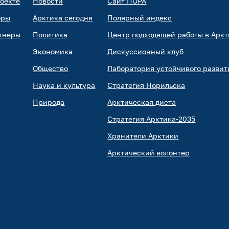
роекте
Новости
Сайт ПОРА
оры
Арктика сегодня
Полярный индекс
тнеры
Политика
Центр подходящей работы в Аркт
Экономика
Дискуссионный клуб
Общество
Лаборатория устойчивого развит
Наука и культура
Стратегия Норильска
Природа
Арктическая диета
Стратегия Арктика-2035
Хранители Арктики
Арктический волонтер