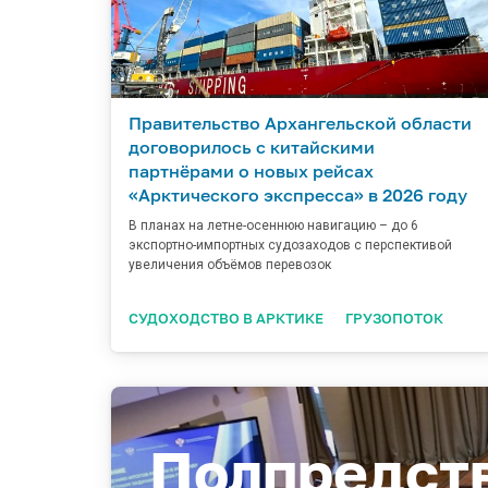
Правительство Архангельской области
договорилось с китайскими
партнёрами о новых рейсах
«Арктического экспресса» в 2026 году
В планах на летне-осеннюю навигацию – до 6
экспортно-импортных судозаходов с перспективой
увеличения объёмов перевозок
СУДОХОДСТВО В АРКТИКЕ
ГРУЗОПОТОК
Полпредст