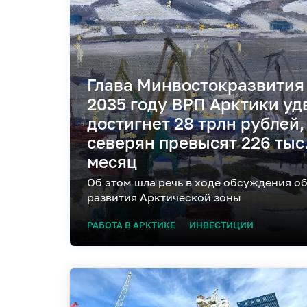
Глава Минвостокразвития 
2035 году ВРП Арктики уд
достигнет 28 трлн рублей,
северян превысят 226 тыс.
месяц
Об этом шла речь в ходе обсуждения о
развития Арктической зоны
РАБОТА В АРКТИКЕ
ИНВЕСТИЦИИ