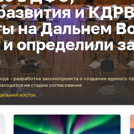
развития и КДРВ
ты на Дальнем В
у и определили з
ода – разработка законопроекта о создании единого 
находится на стадии согласования
ДАЛЬНИЙ ВОСТОК