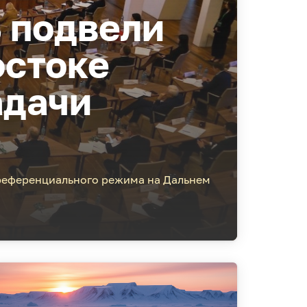
 подвели
остоке
адачи
преференциального режима на Дальнем