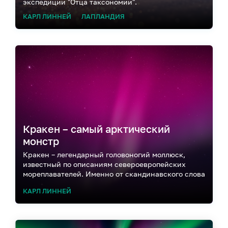
экспедиции "Отца таксономии".
КАРЛ ЛИННЕЙ
ЛАПЛАНДИЯ
Кракен – самый арктический
монстр
Кракен – легендарный головоногий моллюск,
известный по описаниям североевропейских
мореплавателей. Именно от скандинавского слова
Krake / Kraki (искривленный, изогнутый; как
КАРЛ ЛИННЕЙ
характеристика щупалец) он получил свое имя.
Существуют средневековые и более поздние
свидетельства о встречах кораблей с кракеном,
преимущественно, в арктических водах