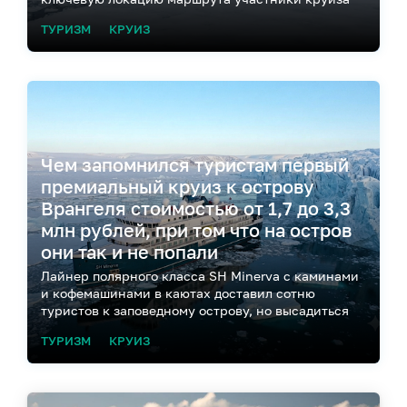
так и не попали
ТУРИЗМ
КРУИЗ
Чем запомнился туристам первый
премиальный круиз к острову
Врангеля стоимостью от 1,7 до 3,3
млн рублей, при том что на остров
они так и не попали
Лайнер полярного класса SH Minerva с каминами
и кофемашинами в каютах доставил сотню
туристов к заповедному острову, но высадиться
они не смогли – помешали льды
ТУРИЗМ
КРУИЗ