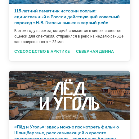
115-летний памятник истории поплыл:
единственный в России действующий колесный
пароход «Н.В. Гоголь» вышел в первый рейс
В этом году пароход, который снимается в кино и является
сценой для спектакля, отправился в рейс на неделю раньше
запланированного – 23 мая
СУДОХОДСТВО В АРКТИКЕ
СЕВЕРНАЯ ДВИНА
«Лёд и Уголь»: здесь можно посмотреть фильм о
Шпицбергене, рассказывающий о красоте
архипелага и о его людях – «коммуне» Арктики