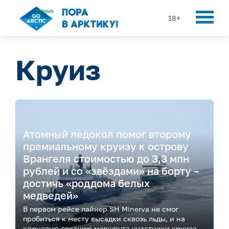
18+
Круиз
Атомный ледокол помог второму
премиальному круизу к острову
Врангеля стоимостью до 3,3 млн
рублей и со «звёздами» на борту –
достичь «роддома белых
медведей»
В первом рейсе лайнер SH Minerva не смог
пробиться к месту высадки сквозь льды, и на
ключевую локацию маршрута участники круиза