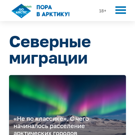
18+
Северные
миграции
«Не по классике». С чего
начиналось расселение
арктических городов