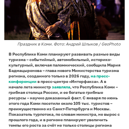
Праздник в Коми. Фото: Андрей Шлыков / GeoPhoto
В Республике Коми планируют развивать разные виды
туризма – событийный, автомобильный, историко-
культурный, включая паломнический, сообщила Мария
Бадмацыренова – глава нового Министерства туризма
региона, созданного только в 2026 году,
на пресс-
конференции
в пресс-центре «Интерфакса». А в
начале лета министр
заявляла
, что Республика Коми –
грибная столица России, и ее богатые грибные
ресурсы – научно доказанный факт. С января по июнь
этого года Коми посетили около 105 тыс. туристов –
преимущественно из Санкт-Петербурга и Москвы.
Показатель турпотока, по словам министра, не вырос с
прошлого года, и в регионе планируют увеличить
темпы его роста за счёт не только столицы региона