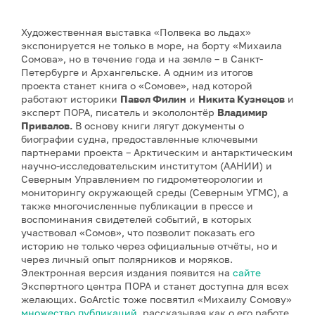
Художественная выставка «Полвека во льдах»
экспонируется не только в море, на борту «Михаила
Сомова», но в течение года и на земле – в Санкт-
Петербурге и Архангельске. А одним из итогов
проекта станет книга о «Сомове», над которой
работают историки
Павел Филин
и
Никита Кузнецов
и
эксперт ПОРА, писатель и экололонтёр
Владимир
Привалов.
В основу книги лягут документы о
биографии судна, предоставленные ключевыми
партнерами проекта – Арктическим и антарктическим
научно‑исследовательским институтом (ААНИИ) и
Северным Управлением по гидрометеорологии и
мониторингу окружающей среды (Северным УГМС), а
также многочисленные публикации в прессе и
воспоминания свидетелей событий, в которых
участвовал «Сомов», что позволит показать его
историю не только через официальные отчёты, но и
через личный опыт полярников и моряков.
Электронная версия издания появится на
сайте
Экспертного центра ПОРА и станет доступна для всех
желающих. GoArctic тоже посвятил «Михаилу Сомову»
множество публикаций
, рассказывая как о его работе