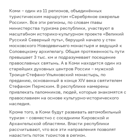
Коми – один из 11 регионов, объединённых
туристическим маршрутом «Серебряное ожерелье
России». Все эти регионы, по словам главы
министерства туризма республики, участвуют в
масштабном историко-культурном проекте «Великий
Русский Северный путь», берущий начало у стен
московского Новодевичьего монастыря и ведущий к
Соловецкому архипелагу. Общая протяженность пути
превышает 3 тыс. км и подразумевает посещение
православных святынь. А в Коми находится один из
старейших духовных центров России – мужской
Троице-Стефано-Ульяновский монастырь, по
преданию, основанный в конце XIV века святителем
Стефаном Пермским. В республике намерены
привлекать паломников, людей, которые знакомятся с
православием на основе культурно-исторического
наследия.
Кроме того, в Коми будут развивать автомобильный
туризм – совместно с соседними Кировской и
Архангельской областями. Власти республики
рассчитывают, что все эти направления позволят
нарастить поток туристов в регион.