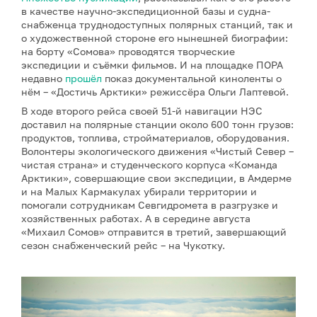
в качестве научно-экспедиционной базы и судна-
снабженца труднодоступных полярных станций, так и
о художественной стороне его нынешней биографии:
на борту «Сомова» проводятся творческие
экспедиции и съёмки фильмов. И на площадке ПОРА
недавно
прошёл
показ документальной киноленты о
нём – «Достичь Арктики» режиссёра Ольги Лаптевой.
В ходе второго рейса своей 51-й навигации НЭС
доставил на полярные станции около 600 тонн грузов:
продуктов, топлива, стройматериалов, оборудования.
Волонтеры экологического движения «Чистый Север –
чистая страна» и студенческого корпуса «Команда
Арктики», совершающие свои экспедиции, в Амдерме
и на Малых Кармакулах убирали территории и
помогали сотрудникам Севгидромета в разгрузке и
хозяйственных работах. А в середине августа
«Михаил Сомов» отправится в третий, завершающий
сезон снабженческий рейс – на Чукотку.