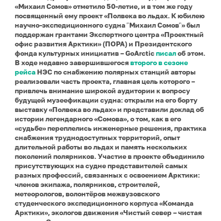
«Михаил Сомов» отметило 50-летие, и в том же году
посвященный ему проект «Полвека во льдах. К юбилею
научно-экспедиционного судна ῝Михаил Сомов῝» был
поддержан грантами Экспертного центра «Проектный
офис развития Арктики» (ПОРА) и Президентского
фонда культурных инициатив – GoArctic
писал
об этом.
В ходе недавно завершившегося
второго в сезоне
рейса
НЭС по снабжению полярных станций авторы
реализовали часть проекта, главная цель которого –
привлечь внимание широкой аудитории к вопросу
будущей музеефикации судна: открыли на его борту
выставку «Полвека во льдах» и представили доклад об
истории легендарного «Сомова», о том, как в его
«судьбе» переплелись инженерные решения, практика
снабжения труднодоступных территорий, опыт
длительной работы во льдах и память нескольких
поколений полярников.
Участие в проекте объединило
присутствующих на судне представителей самых
разных профессий, связанных с освоением Арктики:
членов экипажа, полярников, строителей,
метеорологов, волонтёров межвузовского
студенческого экспедиционного корпуса «Команда
Арктики», экологов движения «Чистый север – чистая