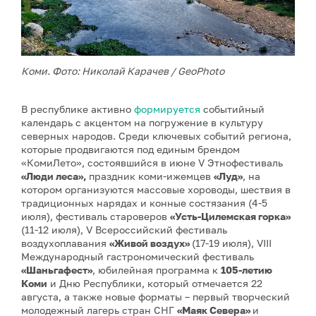
Коми. Фото: Николай Карачев / GeoPhoto
В республике активно
формируется
событийный
календарь с акцентом на погружение в культуру
северных народов. Среди ключевых событий региона,
которые продвигаются под единым брендом
«КомиЛето», состоявшийся в июне V Этнофестиваль
«Люди леса»,
праздник коми-ижемцев
«Луд»
, на
котором организуются массовые хороводы, шествия в
традиционных нарядах и конные состязания (4-5
июля), фестиваль староверов
«Усть-Цилемская горка»
(11-12 июля), V Всероссийский фестиваль
воздухоплавания
«Живой воздух»
(17-19 июля), VIII
Международный гастрономический фестиваль
«Шаньгафест»
, юбилейная программа к
105-летию
Коми
и Дню Республики, который отмечается 22
августа, а также новые форматы – первый творческий
молодежный лагерь стран СНГ
«Маяк Севера»
и