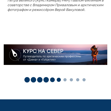
Петра Великого (Кунсткамеры) РАН) Павлом Филиным в
соавторстве с
Владимиром Приваловым и арктическим
фотографом и режиссёром Верой Вакуловой.