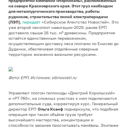
предприятий компании «Норникель», расположенных
на севере Красноярского края. Этот груз необходим
для металлургического производства, работы
рудников, строительства линий электропередачи
(ЛЭП)
,
передаёт
«Сибирское Агентство Новостей». Это
уже второй лесоплот навигации-2025: ранее ЕРП
доставило свыше 26 тыс. м³ древесины. Предприятие
остаётся единственным перевозчиком,
осуществляющим доставку леса плотами по Енисею до
Дудинки, обеспечивая отдалённые северные
территории жизненно важными ресурсами.
Фото: ЕРП. Источник: sibnovosti.ru
Управляют плотом теплоходы «Дмитрий Корольский»
и «РТ-760», на сложных участках к ним подключаются
дополнительные суда, корректируя курс. Генеральный
директор ЕРП
Ольга Ксанф
подчеркнула, что подобная
операция при таком объёме груза требует
высочайшего мастерства, концентрации и
способности заранее просчитывать манёвры. Экипажи