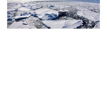
Фото: Сергей Аносов / GeoPhoto
Параллельно с расширением флота Китай запустил
принципиально новые сервисы для поддержки
арктической навигации: 1 августа 2026 года страна
впервые начала передачу 72-часовых прогнозов
состояния морского льда в Арктике по нескольким
каналам связи. Прогноз охватывает четыре ключевых
моря (Восточно-Сибирское, Лаптевых, Карское,
Баренцево) и четыре пролива (Берингов, Дмитрия
Лаптева, Вилькицкого, Карские Ворота). Система
мониторит три ключевых параметра ледового
покрытия – толщину льда, его площадь и скорость
дрейфа, и позволяет моделировать сложные