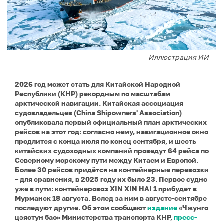
Иллюстрация ИИ
2026 год может стать для Китайской Народной
Республики (КНР) рекордным по масштабам
арктической навигации. Китайская ассоциация
судовладельцев (China Shipowners' Association)
опубликовала первый официальный план арктических
рейсов на этот год: согласно нему, навигационное окно
продлится с конца июля по конец сентября, и шесть
китайских судоходных компаний проведут 64 рейса по
Северному морскому пути между Китаем и Европой.
Более 30 рейсов придётся на контейнерные перевозки
– для сравнения, в 2025 году их было 23. Первое судно
уже в пути: контейнеровоз XIN XIN HAI 1 прибудет в
Мурманск 18 августа. Вслед за ним в августе-сентябре
последуют другие. Об этом сообщают
издание
«Чжунго
цзяотун бао» Министерства транспорта КНР,
пресс-