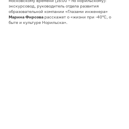
московскому времени (16:00 – по норильскому):
экскурсовод, руководитель отдела развития
образовательной компании «Глазами инженера»
Марина Фирсова
расскажет о «жизни при -40°C, о
быте и культуре Норильска».
Третью и четвёртую
лекции об архитектуре Арктики
27 и 29 августа
прочтёт
Айрат Багаутдинов
– историк
архитектуры, экскурсовод, руководитель
образовательной компании «Глазами инженера».
Пятая лекция
запланирована на
5 сентября
– ее тема:
«Норильск, Магнитогорск, Новокузнецк: концепция
моногорода в советском строительстве». Автор –
искусствовед, историк архитектуры, мастер Школы
гида «Глазами инженера»
Сергей Кузнецов
.