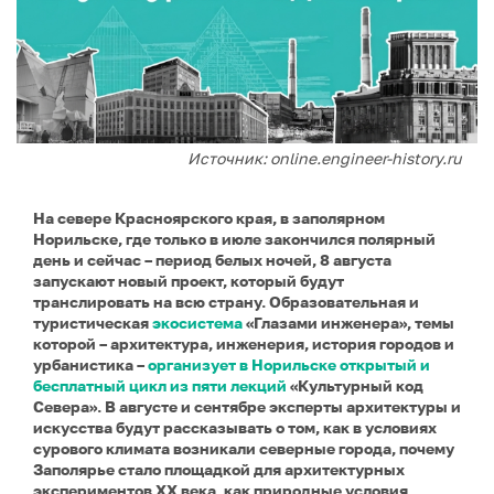
Источник: online.engineer-history.ru
На севере Красноярского края, в заполярном
Норильске, где только в июле закончился полярный
день и сейчас – период белых ночей, 8 августа
запускают новый проект, который будут
транслировать на всю страну. Образовательная и
туристическая
экосистема
«Глазами инженера», темы
которой – архитектура, инженерия, история городов и
урбанистика –
организует в Норильске открытый и
бесплатный цикл из пяти лекций
«Культурный код
Севера». В августе и сентябре эксперты архитектуры и
искусства будут рассказывать о том, как в условиях
сурового климата возникали северные города, почему
Заполярье стало площадкой для архитектурных
экспериментов XX века, как природные условия