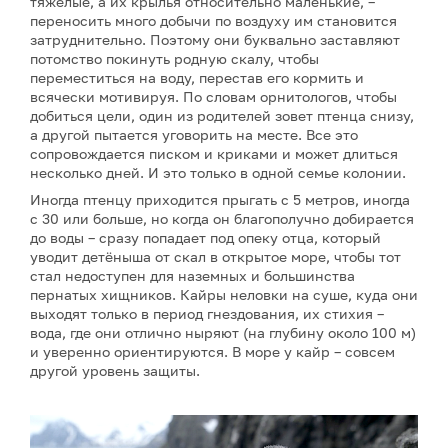
тяжёлые, а их крылья относительно маленькие, –
переносить много добычи по воздуху им становится
затруднительно. Поэтому они буквально заставляют
потомство покинуть родную скалу, чтобы
переместиться на воду, перестав его кормить и
всячески мотивируя. По словам орнитологов, чтобы
добиться цели, один из родителей зовет птенца снизу,
а другой пытается уговорить на месте. Все это
сопровождается писком и криками и может длиться
несколько дней. И это только в одной семье колонии.
Иногда птенцу приходится прыгать с 5 метров, иногда
с 30 или больше, но когда он благополучно добирается
до воды – сразу попадает под опеку отца, который
уводит детёныша от скал в открытое море, чтобы тот
стал недоступен для наземных и большинства
пернатых хищников. Кайры неловки на суше, куда они
выходят только в период гнездования, их стихия –
вода, где они отлично ныряют (на глубину около 100 м)
и уверенно ориентируются. В море у кайр – совсем
другой уровень защиты.