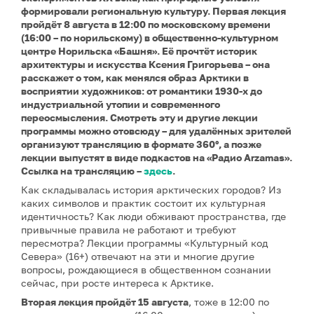
формировали региональную культуру. Первая лекция
пройдёт 8 августа в 12:00 по московскому времени
(16:00 – по норильскому) в общественно-культурном
центре Норильска «Башня». Её прочтёт историк
архитектуры и искусства Ксения Григорьева – она
расскажет о том, как менялся образ Арктики в
восприятии художников: от романтики 1930-х до
индустриальной утопии и современного
переосмысления. Смотреть эту и другие лекции
программы можно отовсюду – для удалённых зрителей
организуют трансляцию в формате 360°, а позже
лекции выпустят в виде подкастов на «Радио Arzamas».
Ссылка на трансляцию –
здесь
.
Как складывалась история арктических городов? Из
каких символов и практик состоит их культурная
идентичность? Как люди обживают пространства, где
привычные правила не работают и требуют
пересмотра? Лекции программы «Культурный код
Севера» (16+) отвечают на эти и многие другие
вопросы, рождающиеся в общественном сознании
сейчас, при росте интереса к Арктике.
Вторая лекция
пройдёт 15 августа
, тоже в 12:00 по