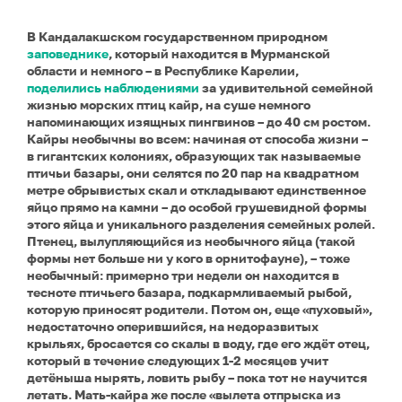
В Кандалакшском государственном природном
заповеднике
, который находится в Мурманской
области и немного – в Республике Карелии,
поделились наблюдениями
за удивительной семейной
жизнью морских птиц кайр, на суше немного
напоминающих изящных пингвинов – до 40 см ростом.
Кайры необычны во всем: начиная от способа жизни –
в гигантских колониях, образующих так называемые
птичьи базары, они селятся по 20 пар на квадратном
метре обрывистых скал и откладывают единственное
яйцо прямо на камни – до особой грушевидной формы
этого яйца и уникального разделения семейных ролей.
Птенец, вылупляющийся из необычного яйца (такой
формы нет больше ни у кого в орнитофауне), – тоже
необычный: примерно три недели он находится в
тесноте птичьего базара, подкармливаемый рыбой,
которую приносят родители. Потом он, еще «пуховый»,
недостаточно оперившийся, на недоразвитых
крыльях, бросается со скалы в воду, где его ждёт отец,
который в течение следующих 1-2 месяцев учит
детёныша нырять, ловить рыбу – пока тот не научится
летать. Мать-кайра же после «вылета отпрыска из