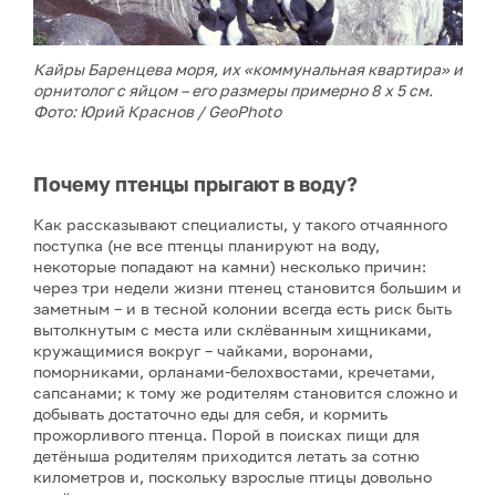
Кайры Баренцева моря, их «коммунальная квартира» и
орнитолог с яйцом – его размеры примерно 8 х 5 см.
Фото: Юрий Краснов / GeoPhoto
Почему птенцы прыгают в воду?
Как рассказывают специалисты, у такого отчаянного
поступка (не все птенцы планируют на воду,
некоторые попадают на камни) несколько причин:
через три недели жизни птенец становится большим и
заметным – и в тесной колонии всегда есть риск быть
вытолкнутым с места или склёванным хищниками,
кружащимися вокруг – чайками, воронами,
поморниками, орланами-белохвостами, кречетами,
сапсанами; к тому же родителям становится сложно и
добывать достаточно еды для себя, и кормить
прожорливого птенца. Порой в поисках пищи для
детёныша родителям приходится летать за сотню
километров и, поскольку взрослые птицы довольно