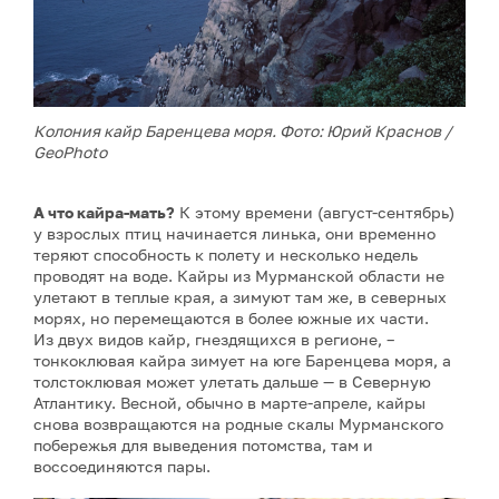
Колония кайр Баренцева моря. Фото: Юрий Краснов /
GeoPhoto
А что кайра-мать?
К этому времени (август-сентябрь)
у взрослых птиц начинается линька, они временно
теряют способность к полету и несколько недель
проводят на воде. Кайры из Мурманской области не
улетают в теплые края, а зимуют там же, в северных
морях, но перемещаются в более южные их части.
Из двух видов кайр, гнездящихся в регионе, –
тонкоклювая кайра зимует на юге Баренцева моря, а
толстоклювая может улетать дальше — в Северную
Атлантику. Весной, обычно в марте-апреле, кайры
снова возвращаются на родные скалы Мурманского
побережья для выведения потомства, там и
воссоединяются пары.