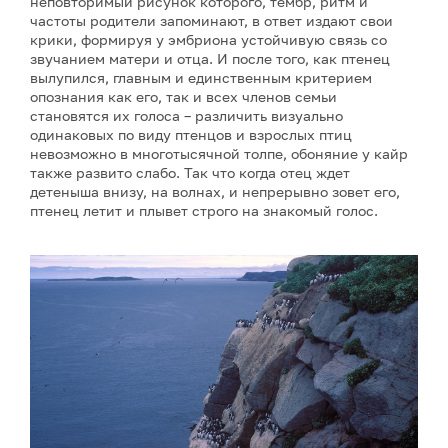
неповторимый рисунок которого, тембр, ритм и
частоты родители запоминают, в ответ издают свои
крики, формируя у эмбриона устойчивую связь со
звучанием матери и отца. И после того, как птенец
вылупился, главным и единственным критерием
опознания как его, так и всех членов семьи
становятся их голоса – различить визуально
одинаковых по виду птенцов и взрослых птиц
невозможно в многотысячной толпе, обоняние у кайр
также развито слабо. Так что когда отец ждет
детеныша внизу, на волнах, и непрерывно зовет его,
птенец летит и плывет строго на знакомый голос.