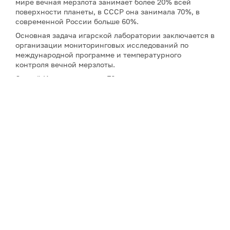
мире вечная мерзлота занимает более 20% всей
поверхности планеты, в СССР она занимала 70%, в
современной России больше 60%.
Основная задача игарской лаборатории заключается в
организации мониторинговых исследований по
международной программе и температурного
контроля вечной мерзлоты.
Сергей Ивановичу почти 70 лет, но о выходе на
пенсию даже не думает, а наоборот полон научных и
творческих идей, которые с радостью готов передать
молодежи. Родом Сергей Иванович из Барнаула, но
практически всю жизнь прожил в Якутске и только
шесть лет назад переехал в Игарку, чтобы возглавить
геокриологическую лабораторию. Дело в том, что
Игарская станция является структурным
подразделением якутского Института
мерзлотоведения им. П.И. Мельникова СО РАН.
Данный институт – уникальный в своём роде и
единственный в мире как академическое заведение.
До сих пор у него есть развернутая сеть своих
геокриологических станций по всей стране и СНГ:
Магадан, Чернышевский, Игарка, Казахстан и пр.