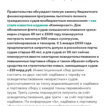
Правительство обсуждает полную замену бюджетного
финансирования программы льготного лизинга
гражданских судов внебюджетным механизмом –
как
стало известно изданию
«Коммерсант». Для
обновления флота судов смешанного плавания «река-
море» старше 40 лет к 2030 году планируется
построить минимум 500 новых сухогрузов,
контейнеровозов и танкеров. С 1 января 2030 года
предполагается запретить допуск в российские порты
судам старше 40 лет, а для судов от 30 лет сейчас
планируется ввести ежегодное освидетельствование и
повышенные портовые сборы и таким образом собрать
средства на строительство новых, замещающих судов
– 210 млрд руб.
Инвестиционный сбор должен
состоять из двух частей: надбавки к тарифу на
освидетельствование «возрастных» судов
(рассчитывается за тонну водоизмещения) и надбавки
к портовому сбору с каждой тонны перевезённого
груза. Треть суммы планируется получить за счёт
освидетельствования, две трети – за счёт портовой
надбавки. По информации «Ъ», надбавка к портовому
сбору при сегодняшнем грузообороте российских