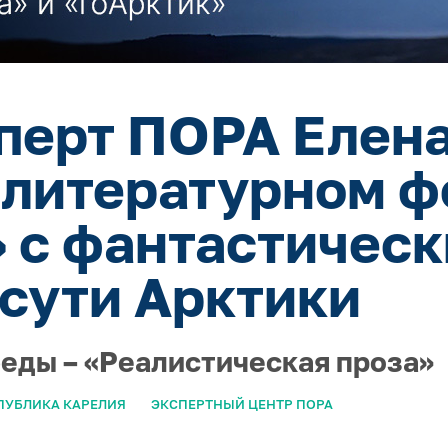
сперт ПОРА Елен
 литературном ф
 с фантастичес
 сути Арктики
еды – «Реалистическая проза»
ПУБЛИКА КАРЕЛИЯ
ЭКСПЕРТНЫЙ ЦЕНТР ПОРА