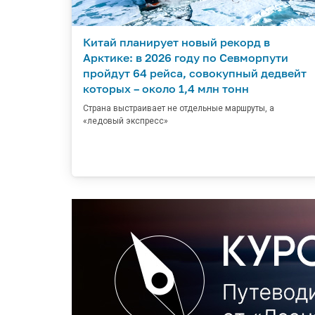
Китай планирует новый рекорд в
Арктике: в 2026 году по Севморпути
пройдут 64 рейса, совокупный дедвейт
которых – около 1,4 млн тонн
Страна выстраивает не отдельные маршруты, а
«ледовый экспресс»