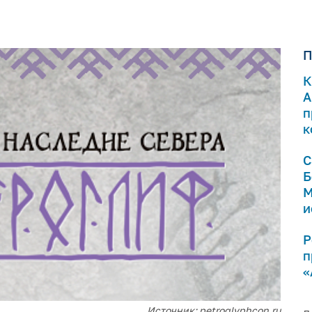
П
К
А
п
к
С
Б
М
и
Р
п
«
Источник: petroglyphcon.ru