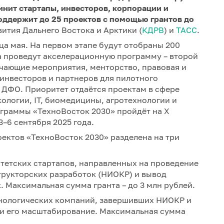
нит стартапы, инвесторов, корпорации и
оддержит до 25 проектов с помощью грантов до
ития Дальнего Востока и Арктики (
КДРВ
) и
ТАСС
.
ца мая. На первом этапе будут отобраны 200
та проведут акселерационную программу – второй
учающие мероприятия, менторство, правовая и
инвесторов и партнеров для пилотного
 ДФО. Приоритет отдаётся проектам в сфере
ологии, IТ, биомедицины, агротехнологии и
ограммы «ТехноВосток 2030» пройдёт на X
–6 сентября 2025 года.
ектов «ТехноВосток 2030» разделена на три
тетских стартапов, направленных на проведение
трукторских разработок (НИОКР) и вывод
 Максимальная сумма гранта – до 3 млн рублей.
хнологических компаний, завершивших НИОКР и
и его масштабирование. Максимальная сумма