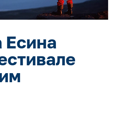
а Есина
естивале
ким