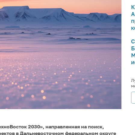
К
А
п
к
С
Б
М
и
Л
м
хноВосток 2030», направленная на поиск,
оектов в Дальневосточном федеральном округе