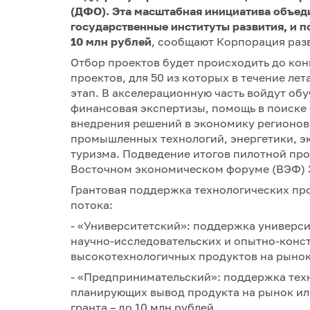
(ДФО). Эта масштабная инициатива объеди
государственные институты развития, и п
10 млн рублей
, сообщают Корпорация разв
Отбор проектов будет происходить до кон
проектов, для 50 из которых в течение ле
этап. В акселерационную часть войдут об
финансовая экспертизы, помощь в поиске 
внедрения решений в экономику регионов
промышленных технологий, энергетики, эк
туризма. Подведение итогов пилотной пр
Восточном экономическом форуме (ВЭФ) 3
Грантовая поддержка технологических про
потока:
- «Университетский»: поддержка универси
научно-исследовательских и опытно-конс
высокотехнологичных продуктов на рынок.
- «Предпринимательский»: поддержка те
планирующих вывод продукта на рынок ил
гранта – до 10 млн рублей.