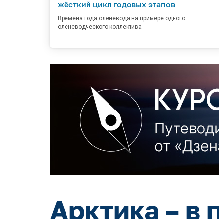
жёсткий цикл годовых этапов
Времена года оленевода на примере одного
оленеводческого коллектива
Арктика – в 