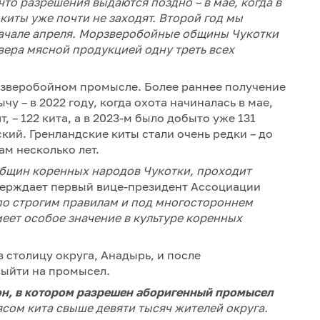
что разрешения выдаются поздно – в мае, когда в
 киты уже почти не заходят. Второй год мы
начале апреля. Морзверобойные общины Чукотки
ера мясной продукцией одну треть всех
зверобойном промысле. Более раннее получение
у – в 2022 году, когда охота начиналась в мае,
, – 122 кита, а в 2023-м было добыто уже 131
ский. Гренландские киты стали очень редки – до
ам несколько лет.
общин коренных народов Чукотки, проходит
тверждает первый вице-президент Ассоциации
о строгим правилам и под многостороннем
ет особое значение в культуре коренных
 столицу округа, Анадырь, и после
выйти на промысел.
н, в котором разреш
е
н аборигенный промысел
сом кита свыше девяти тысяч жителей округа.