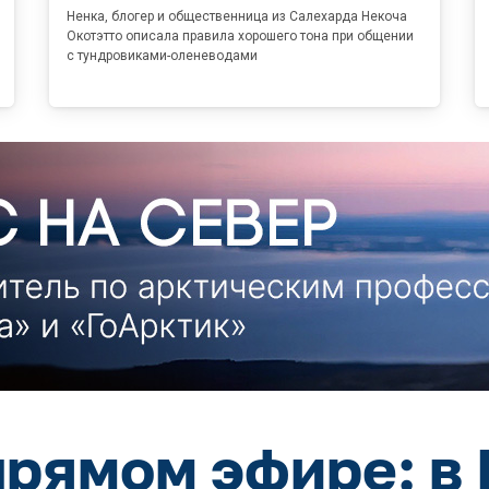
Ненка, блогер и общественница из Салехарда Некоча
Окотэтто описала правила хорошего тона при общении
с тундровиками-оленеводами
прямом эфире: в