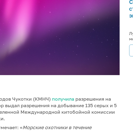
С
с
э
Л
м
одов Чукотки (КМНЧ)
получила
разрешения на
ор выдал разрешения на добывание 135 серых и 5
еделенной Международной китобойной комиссии
и.
тмечает: «
Морские охотники в течение