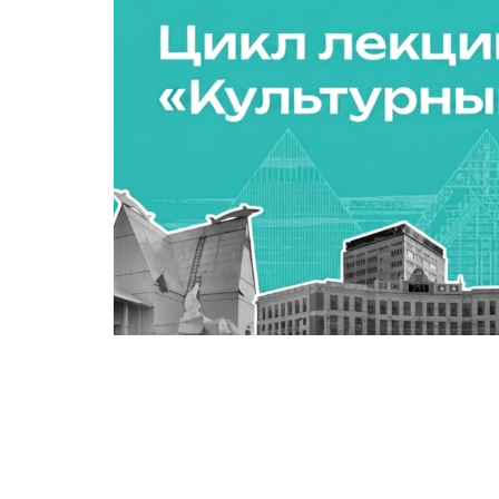
На севере Красноярского края, в заполяр
полярный день и сейчас – период белых но