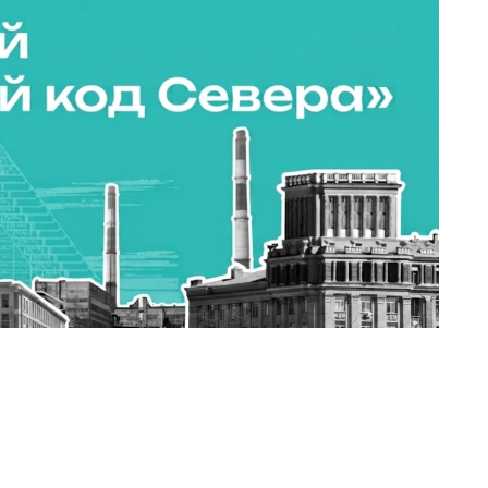
Источник: online.engineer-history.ru
ном Норильске, где только в июле закончился
чей, 8 августа запускают новый проект, который