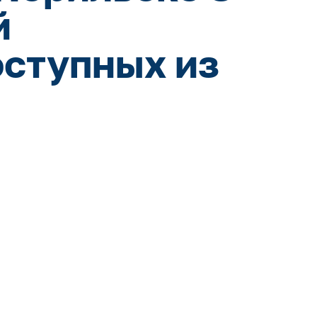
й
оступных из