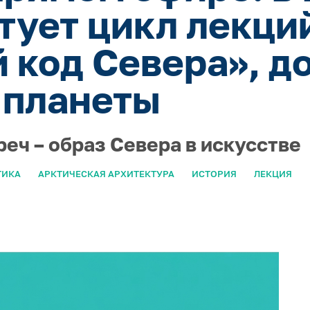
ртует цикл лекци
 код Севера», д
 планеты
реч – образ Севера в искусстве
ТИКА
АРКТИЧЕСКАЯ АРХИТЕКТУРА
ИСТОРИЯ
ЛЕКЦИЯ