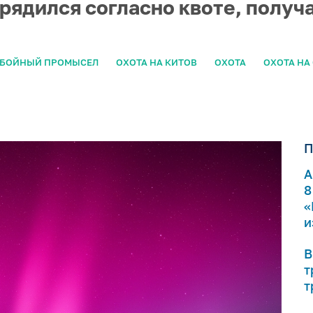
рядился согласно квоте, полу
БОЙНЫЙ ПРОМЫСЕЛ
ОХОТА НА КИТОВ
ОХОТА
ОХОТА НА
П
А
8
«
и
В
т
т