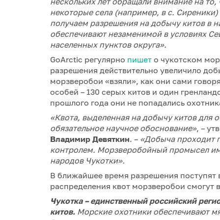
нескольких лет обращали внимание на то, 
некоторые села (например, в с. Сиреники)
получаем разрешения на добычу китов в 
обеспечивают незаменимой в условиях Сев
населенных пунктов округа».
GоArctic регулярно
пишет
о чукотском мор
разрешения действительно увеличило добыч
морзверобои «взяли», как они сами говорят
особей – 130 серых китов и один гренланд
прошлого года они не попадались охотник
«Квота, выделенная на добычу китов для 
обязательное научное обоснование»
, – у
Владимир Девяткин
. –
«Добыча проходит п
контролем. Морзверобойный промысел име
народов Чукотки».
В ближайшее время разрешения поступят в
распределения квот морзверобои смогут 
Чукотка – единственный российский регио
китов.
Морские охотники обеспечивают мя