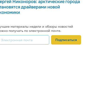
ергей Никоноров: арктические города
тановятся драйверами новой
кономики
учшие материалы недели и обзоры новостей
ожно получать по электронной почте.
Подписаться