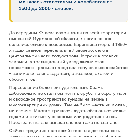
менялась столетиями и колеблется от
1500 до 2000 человек.
До середины XX века саамы жили по всей территории
нынешней Мурманской области, многие из них
селились ближе к побережью Баренцева моря. В 1960-
х годах саамов переселили в Ловозеро, село в
центральной части полуострова. Морские поселки
закрыли, а традиционный уклад жизни стал
невозможен: раньше народ вел полукочевое хозяйство
– занимался оленеводством, рыбалкой, охотой и
сбором ягод.
Переселение было принудительным. Саамы
добровольно не стали бы менять срубы на берегу моря
и свободное пространство тундры на жизнь в
многоквартирных домах. Там не было места ни людям,
ни оленям. Многим пришлось ждать обещанное жилье
годами и ютиться у знакомых или родственников.
Пространства для выпаса оленей тоже не хватало.
Сейчас традиционная хозяйственная деятельность
тоже строго регулируются: для промысла требуется