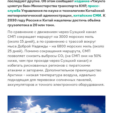
последуют другие. Об этом сообщают
издание
«Чжунго
цзяотун бао» Министерства транспорта КНР,
пресс-
служба
Управления по науке и технологиям Китайской
метеорологической администрации,
китайские СМИ
. К
2030 году Россия и Китай нацелены достичь объёма
грузопотока в 20 млн тонн.
По сравнению с движением через Суэцкий канал
СМП сокращает маршрут на 3000 морских миль
(около 15 дней), а по сравнению с трассой вокруг
мыса Доброй Надежды – на 6800 морских миль (около
25 дней). Помимо сокращения маршрута, СМП
позволяет снизить выбросы CO₂ (на СМП они на 50%
ниже, чем при проходе через Суэцкий канал) и
избегать рискованных регионов с пиратскими
атаками и заторами. Дополнительное преимущество
Арктики – низкая температура воздуха, идеально
подходящая для перевозки солнечных панелей,
аккумуляторов и точного электронного оборудования.