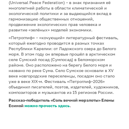
(Universal Peace Federation) – в знак признания её
многолетней работы в области климатической и
экологической политики и за выдающийся вклад в
гармонизацию общественных отношений,
продвижение экологических прав человека и
развитие «зелёных» моделей экономики.
«Петроглиф» – «кочующий» литературный фестиваль,
который ежегодно проводится в разных точках
Республики Карелии: от Ладожского озера до Белого
моря. В этом году он впервые прошёл в арктическом
селе Сумский посад (Сумпосад) в Беломорском
районе. Оно расположено на берегу Белого моря и
названо по реке Сума. Село Сумское основали в XV
веке новгородские переселенцы, посадом оно стало
уже в веке XIX-м. Фестиваль «Петроглиф–2026»
объединил писателей, поэтов, издателей, художников,
композиторов и музыкантов из 15 регионов России.
Рассказ-победитель «Соль вечной мерзлоты» Елены
Есиной
можно прочесть здесь
.