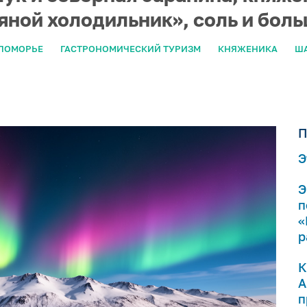
дяной холодильник», соль и бол
ПОМОРЬЕ
ГАСТРОНОМИЧЕСКИЙ ТУРИЗМ
КНЯЖЕНИКА
Ш
П
Э
Э
п
«
р
К
А
п