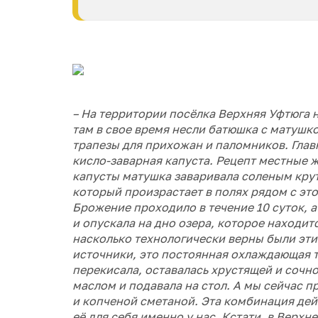
– На территории посёлка Верхняя Уфтюга 
там в свое время несли батюшка с матушк
трапезы для прихожан и паломников. Глав
кисло-заварная капуста. Рецепт местные 
капусты матушка заваривала соленым крут
который произрастает в полях рядом с это
Брожение проходило в течение 10 суток, а
и опускала на дно озера, которое находит
насколько технологически верны были эти
источники, это постоянная охлаждающая т
перекисала, оставалась хрустящей и сочн
маслом и подавала на стол. А мы сейчас п
и копченой сметаной. Эта комбинация дей
её для себя именно у нас. Кстати, в Верх