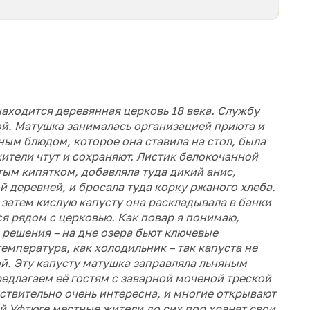
находится деревянная церковь 18 века. Службу
ой. Матушка занималась организацией приюта и
ным блюдом, которое она ставила на стол, была
жители чтут и сохраняют. Листик белокочанной
ым кипятком, добавляла туда дикий анис,
й деревней, и бросала туда корку ржаного хлеба.
 затем кислую капусту она раскладывала в банки
ся рядом с церковью. Как повар я понимаю,
 решения – на дне озера бьют ключевые
емпература, как холодильник – так капуста не
ой. Эту капусту матушка заправляла льняным
редлагаем её гостям с заварной моченой треской
ствительно очень интересна, и многие открывают
ней Уфтюге местные жители до сих пор хранят свои