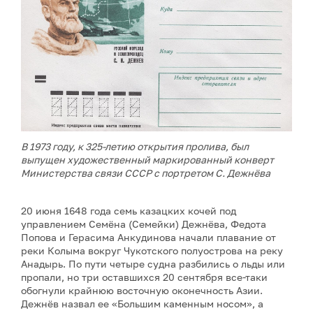
В 1973 году, к 325-летию открытия пролива, был
выпущен художественный маркированный конверт
Министерства связи СССР с портретом С. Дежнёва
20 июня 1648 года семь казацких кочей под
управлением Семёна (Семейки) Дежнёва, Федота
Попова и Герасима Анкудинова начали плавание от
реки Колыма вокруг Чукотского полуострова на реку
Анадырь. По пути четыре судна разбились о льды или
пропали, но три оставшихся 20 сентября все-таки
обогнули крайнюю восточную оконечность Азии.
Дежнёв назвал ее «Большим каменным носом», а