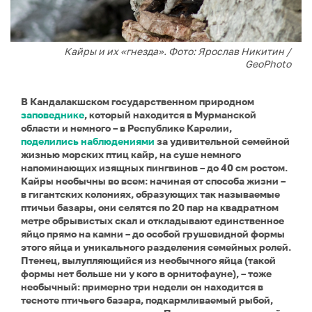
Кайры и их «гнезда». Фото: Ярослав Никитин /
GeoPhoto
В Кандалакшском государственном природном
заповеднике
, который находится в Мурманской
области и немного – в Республике Карелии,
поделились наблюдениями
за удивительной семейной
жизнью морских птиц кайр, на суше немного
напоминающих изящных пингвинов – до 40 см ростом.
Кайры необычны во всем: начиная от способа жизни –
в гигантских колониях, образующих так называемые
птичьи базары, они селятся по 20 пар на квадратном
метре обрывистых скал и откладывают единственное
яйцо прямо на камни – до особой грушевидной формы
этого яйца и уникального разделения семейных ролей.
Птенец, вылупляющийся из необычного яйца (такой
формы нет больше ни у кого в орнитофауне), – тоже
необычный: примерно три недели он находится в
тесноте птичьего базара, подкармливаемый рыбой,