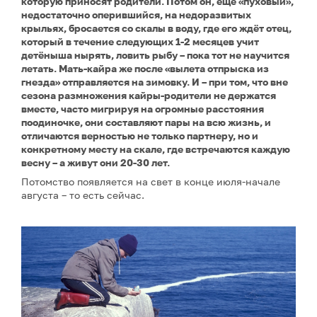
которую приносят родители. Потом он, еще «пуховый»,
недостаточно оперившийся, на недоразвитых
крыльях, бросается со скалы в воду, где его ждёт отец,
который в течение следующих 1-2 месяцев учит
детёныша нырять, ловить рыбу – пока тот не научится
летать. Мать-кайра же после «вылета отпрыска из
гнезда» отправляется на зимовку. И – при том, что вне
сезона размножения кайры-родители не держатся
вместе, часто мигрируя на огромные расстояния
поодиночке, они составляют пары на всю жизнь, и
отличаются верностью не только партнеру, но и
конкретному месту на скале, где встречаются каждую
весну – а живут они 20-30 лет.
Потомство появляется на свет в конце июля-начале
августа – то есть сейчас.