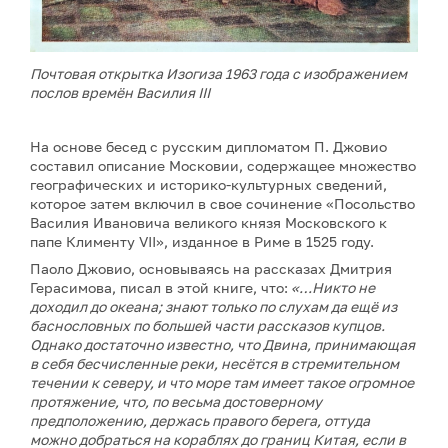
Почтовая открытка Изогиза 1963 года с изображением
послов времён Василия III
На основе бесед с русским дипломатом П. Джовио
составил описание Московии, содержащее множество
географических и историко-культурных сведений,
которое затем включил в свое сочинение «Посольство
Василия Ивановича великого князя Московского к
папе Клименту VII», изданное в Риме в 1525 году.
Паоло Джовио, основываясь на рассказах Дмитрия
Герасимова, писал в этой книге, что:
«…Никто не
доходил до океана; знают только по слухам да ещё из
баснословных по большей части рассказов купцов.
Однако достаточно известно, что Двина, принимающая
в себя бесчисленные реки, несётся в стремительном
течении к северу, и что море там имеет такое огромное
протяжение, что, по весьма достоверному
предположению, держась правого берега, оттуда
можно добраться на кораблях до границ Китая, если в