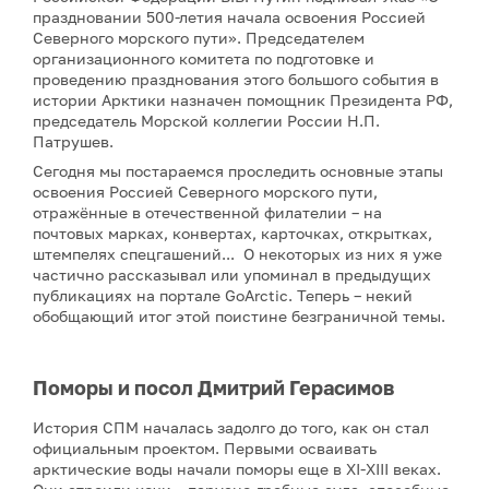
праздновании 500-летия начала освоения Россией
Северного морского пути». Председателем
организационного комитета по подготовке и
проведению празднования этого большого события в
истории Арктики назначен помощник Президента РФ,
председатель Морской коллегии России Н.П.
Патрушев.
Сегодня мы постараемся проследить основные этапы
освоения Россией Северного морского пути,
отражённые в отечественной филателии – на
почтовых марках, конвертах, карточках, открытках,
штемпелях спецгашений... О некоторых из них я уже
частично рассказывал или упоминал в предыдущих
публикациях на портале GoArctic. Теперь – некий
обобщающий итог этой поистине безграничной темы.
Поморы и посол Дмитрий Герасимов
История СПМ началась задолго до того, как он стал
официальным проектом. Первыми осваивать
арктические воды начали поморы еще в XI-XIII веках.