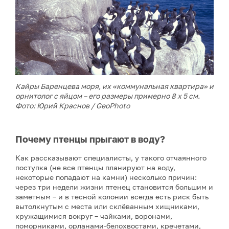
Кайры Баренцева моря, их «коммунальная квартира» и
орнитолог с яйцом – его размеры примерно 8 х 5 см.
Фото: Юрий Краснов / GeoPhoto
Почему птенцы прыгают в воду?
Как рассказывают специалисты, у такого отчаянного
поступка (не все птенцы планируют на воду,
некоторые попадают на камни) несколько причин:
через три недели жизни птенец становится большим и
заметным – и в тесной колонии всегда есть риск быть
вытолкнутым с места или склёванным хищниками,
кружащимися вокруг – чайками, воронами,
поморниками, орланами-белохвостами, кречетами,