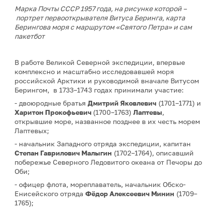
Марка Почты СССР 1957 года, на рисунке которой –
портрет первооткрывателя Витуса Беринга, карта
Берингова моря с маршрутом «Святого Петра» и сам
пакетбот
В работе Великой Северной экспедиции, впервые
комплексно и масштабно исследовавшей моря
российской Арктики и руководимой вначале Витусом
Берингом, в 1733–1743 годах принимали участие:
- двоюродные братья
Дмитрий Яковлевич
(1701–1771) и
Харитон Прокофьевич
(1700–1763)
Лаптевы
,
открывшие море, названное позднее в их честь морем
Лаптевых;
- начальник Западного отряда экспедиции, капитан
Степан Гаврилович Малыгин
(1702–1764), описавший
побережье Северного Ледовитого океана от Печоры до
Оби;
- офицер флота, мореплаватель, начальник Обско-
Енисейского отряда
Фёдор Алексеевич Минин
(1709–
1765);