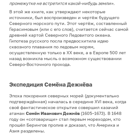
промежутке не встретится какой-нибудь земли».
В этой же книге, как утверждают некоторые
источники, был воспроизведен и чертёж будущего
Северного морского пути. Этот чертёж, составленный
Герасимовым (или с его слов), считается сейчас самой
древней картой Северного Ледовитого океана.
Гипотеза русского посла предвосхитила идею
сквозного плавания по ледовым морям,
осуществленную только в XX веке, а в Европе 500 лет
назад возникла мысль о возможном существовании
Северо-Восточного прохода.
Экспедиция Семёна Дежнёва
Эпоха покорения северных морей (документально
подтверждённая) началась в середине XVI века, когда
своё фантастическое открытие совершил казачий
атаман
Семён Иванович Дежнёв
(1605–1673). В 1648
году он «сотоварищи» стал первым мореходом, кто
прошёл Берингов пролив и доказал, что Америка и
Азия разделены.