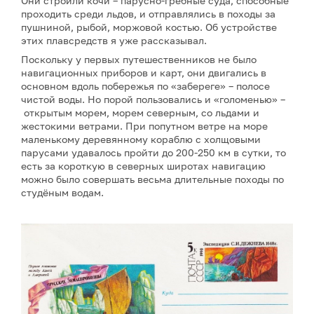
Они строили кочи – парусно-гребные суда, способные
проходить среди льдов, и отправлялись в походы за
пушниной, рыбой, моржовой костью. Об устройстве
этих плавсредств я уже рассказывал.
Поскольку у первых путешественников не было
навигационных приборов и карт, они двигались в
основном вдоль побережья по «забереге» – полосе
чистой воды. Но порой пользовались и «голоменью» –
открытым морем, морем северным, со льдами и
жестокими ветрами. При попутном ветре на море
маленькому деревянному кораблю с холщовыми
парусами удавалось пройти до 200-250 км в сутки, то
есть за короткую в северных широтах навигацию
можно было совершать весьма длительные походы по
студёным водам.