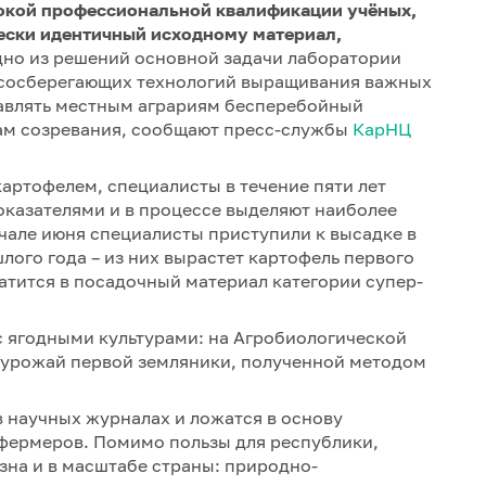
окой профессиональной квалификации учёных,
чески идентичный исходному материал,
одно из решений основной задачи лаборатории
рсосберегающих технологий выращивания важных
тавлять местным аграриям бесперебойный
ам созревания, сообщают пресс-службы
КарНЦ
картофелем, специалисты в течение пяти лет
оказателями и в процессе выделяют наиболее
чале июня специалисты приступили к высадке в
ого года – из них вырастет картофель первого
атится в посадочный материал категории супер-
с ягодными культурами: на Агробиологической
 урожай первой земляники, полученной методом
 научных журналах и ложатся в основу
фермеров. Помимо пользы для республики,
зна и в масштабе страны: природно-