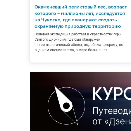
Окаменевший реликтовый лес, возраст
которого – миллионы лет, исследуется
на Чукотке, где планируют создать
охраняемую природную территорию
Полевая экспедиция работает в окрестностях горы
Святого Дионисия, где был обнаружен
палеонтологический объект, подобных которому, по
оценкам специалистов, в мире больше нет