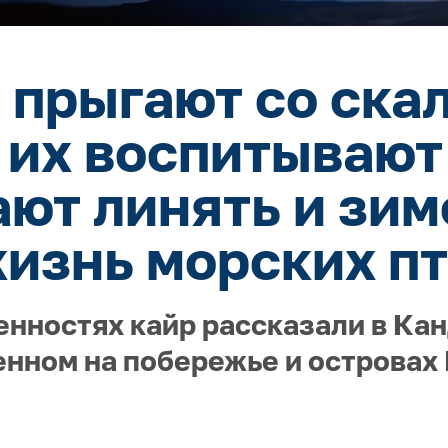
прыгают со скал 
 их воспитывают
ают линять и зим
изнь морских п
енностях кайр рассказали в Ка
нном на побережье и островах 