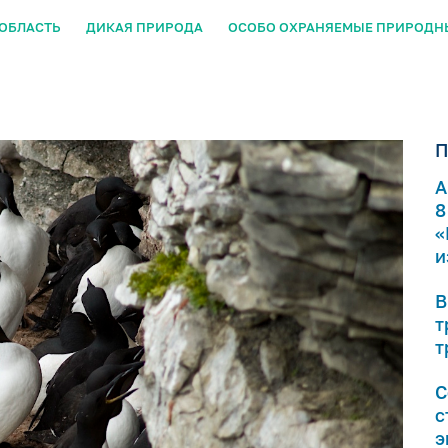
ОБЛАСТЬ
ДИКАЯ ПРИРОДА
ОСОБО ОХРАНЯЕМЫЕ ПРИРОДН
П
А
8
«
и
В
т
т
С
с
э