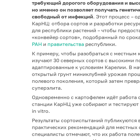
требующий дорогого оборудования и выс
но именно он позволяет получать генети
свободный от инфекций
. Этот процесс – 
КарНЦ: отбора сортов и разработки ресу
для республики растений – чтобы предос
«конвейер сортов», подобранный по срок
РАН
и
правительства
республики.
К примеру, чтобы разобраться с местным 
изучают 30 северных сортов с высокими п
адаптированные к условиям Карелии. В на
открытый грунт миниклубней урожая прошл
полевого поколения, который затем превр
суперэлита.
Одновременно с картофелем идёт работа 
станции КарНЦ уже собирают и тестируют
in vitro.
Результаты сортоиспытаний публикуются в
практических рекомендаций для местных 
специалисты отмечают, что их работа поле