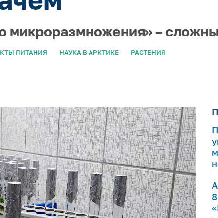
го микроразмножения» – сложны
КТЫ ПИТАНИЯ
НАУКА В АРКТИКЕ
РАСТЕНИЯ
П
П
у
м
н
А
8
«