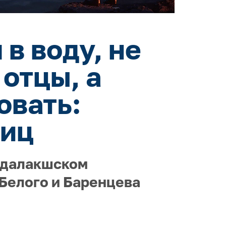
в воду, не
 отцы, а
овать:
тиц
ндалакшском
Белого и Баренцева