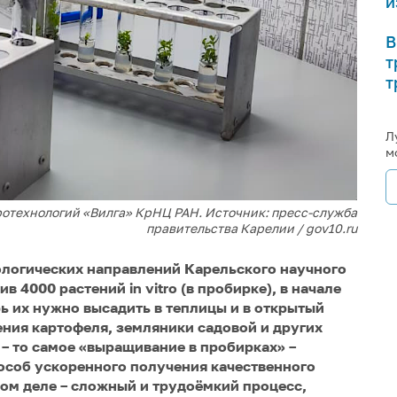
и
В
т
т
Л
м
гротехнологий «Вилга» КрНЦ РАН. Источник: пресс-служба
правительства Карелии / gov10.ru
логических направлений Карельского научного
 4000 растений in vitro (в пробирке), в начале
ь их нужно высадить в теплицы и в открытый
ния картофеля, земляники садовой и других
– то самое «выращивание в пробирках» –
особ ускоренного получения качественного
ом деле – сложный и трудоёмкий процесс,