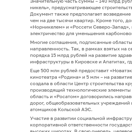
Значительную часть суммы – 140 млрд руб
никель», предусматривающее строительств
Документ также предполагает возведение 
чем на две тысячи квартир. Кроме того, 
«Норникелем» и «Россети Северо-Запад», 
электричество для уменьшения карбоновог
Многие соглашения, подписанные област
направленность. Так, в рамках взятых на 
порядка 15 млрд рублей на развитие здрав
инфраструктуры в Кировске и Апатитах, г
Еще 500 млн рублей предоставит «Новатэ
кинотеатра «Родина» и 5 млн – на развити
создала в области Центр строительства 
производящий технологические элементы 
область и «Росатом» договорились направ
дорог, общеобразовательных учреждений 
атомщиков Кольской АЭС.
Участие в развитии социальной инфрастру
корпоративной ответственности государс
высоких широтах. В свою очередь, целево