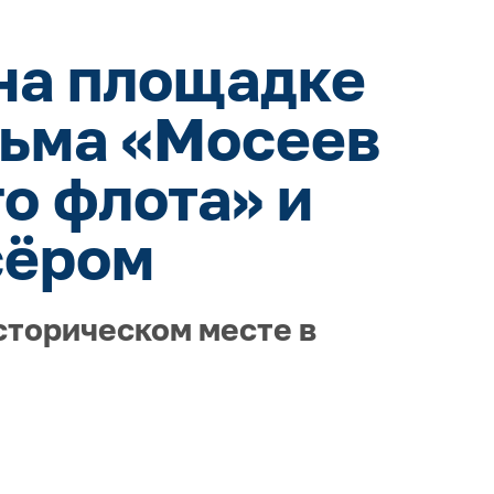
на площадке
льма «Мосеев
о флота» и
сёром
сторическом месте в