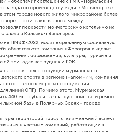
лей – обеспечит соглашение с ГМК «Норильский
о завода по производству меди в Мончегорске.
в этом городе нового жилого микрорайона более
договоренности, заключенные между
позволят перевести мончегорскую котельную на
о следа в Кольском Заполярье.
ью на ПМЭФ-2022, носят выраженную социальную
себя обязательств компания «Фосагро» выделит
оохранения, образования, культуры, туризма и
де ей принадлежат рудник и ГОК.
к» на проект реконструкции мурманского
е детского спорта в регионе (напомним, компания
крупнотоннажных морских сооружений,
для линий СПГ). Помимо этого, Мурманская
ить 440 млн рублей на благоустройство и ремонт
и лыжной базы в Полярных Зорях – городе
ктуры территорий присутствия – важный аспект
твенных и частных компаний, работающих в
е расходование средств, аккумулирующихся в