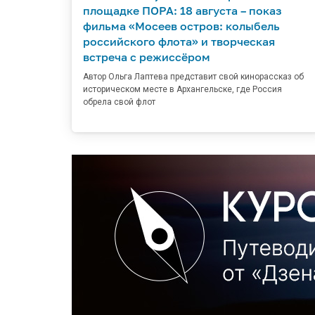
площадке ПОРА: 18 августа – показ
фильма «Мосеев остров: колыбель
российского флота» и творческая
встреча с режиссёром
Автор Ольга Лаптева представит свой кинорассказ об
историческом месте в Архангельске, где Россия
обрела свой флот