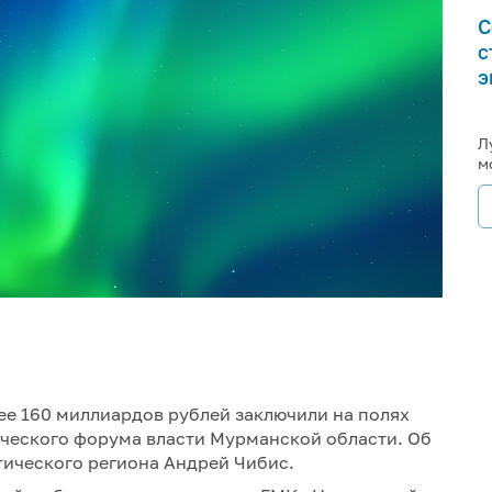
С
с
э
Л
м
ее 160 миллиардов рублей заключили на полях
ческого форума власти Мурманской области. Об
тического региона Андрей Чибис.