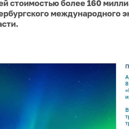
ей стоимостью более 160 милли
тербургского международного 
асти.
П
А
8
«
и
В
т
т