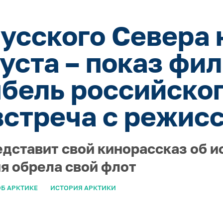
усского Севера 
густа – показ фи
ыбель российског
встреча с режис
едставит свой кинорассказ об и
ия обрела свой флот
Б АРКТИКЕ
ИСТОРИЯ АРКТИКИ