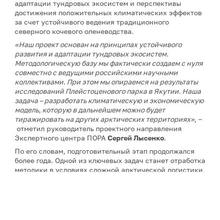
адаптации тундровых экосистем и перспективы
достижения положительных климатических эффектов
за счет устойчивого ведения традиционного
северного кочевого оленеводства.
«Наш проект основан на принципах устойчивого
развития и адаптации тундровых экосистем.
Методологическую базу мы фактически создаем с нуля
совместно с ведущими российскими научными
коллективами. При этом мы опираемся на результаты
исследований Плейстоценового парка в Якутии. Наша
задача – разработать климатическую и экономическую
модель, которую в дальнейшем можно будет
тиражировать на других арктических территориях»
, –
отметил руководитель проектного направления
Экспертного центра ПОРА
Сергей Лысенко
.
По его словам, подготовительный этап продолжался
более года. Одной из ключевых задач станет отработка
методики в условиях сложной арктической логистики,
сурового климата и практически полного отсутствия
аналогов подобных проектов.
Проект в Якутии станет вторым климатическим
проектом Экспертного центра ПОРА. Первый уже