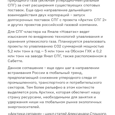
природного газа (включая углеродно-нейтральный
СПГ) за счет расширения существующих спотовых
поставок. Еще одно направление дальнейшего
взаимодействия двух корпораций – запуск
долгосрочных поставок СПГ с проекта «Арктик СПГ 2»
и других проектов российской газовой компании.
Для СПГ-кластера на Ямале «Новатэк» ведет
изыскания по внедрению технологий улавливания и
хранения углекислого газа. Планируется реализовать
проекты по улавливанию CO2 суммарной мощностью
5,2 млн тонн в год — 5 млн тонн на Обском ГХК и 0,2
млн тонн на заводе Ямал СПГ, также расположенном в
Сабетте.
Данное соглашение – еще один шаг в направлении
встраивания России в глобальный тренд,
предполагающий снижение углеродного следа от
промышленного, транспортного и потребительского
секторов. Тем более рельефно в этом контексте
выделяется роль Арктики, которая обеспечит нашу
страну ресурсами, необходимыми для занятия и
удержания ниши на глобальном рынке экологичных
энергоносителей.
«Арктика сегодня» – цикл статей Александра Стоцкого,