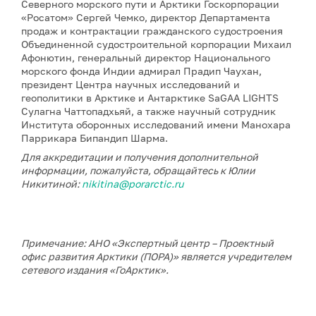
Северного морского пути и Арктики Госкорпорации
«Росатом» Сергей Чемко, директор Департамента
продаж и контрактации гражданского судостроения
Объединенной судостроительной корпорации Михаил
Афонютин, генеральный директор Национального
морского фонда Индии адмирал Прадип Чаухан,
президент Центра научных исследований и
геополитики в Арктике и Антарктике SaGAA LIGHTS
Сулагна Чаттопадхьяй, а также научный сотрудник
Института оборонных исследований имени Манохара
Паррикара Бипандип Шарма.
Для аккредитации и получения дополнительной
информации, пожалуйста, обращайтесь к Юлии
Никитиной:
nikitina@porarctic.ru
Примечание: АНО «Экспертный центр – Проектный
офис развития Арктики (ПОРА)» является учредителем
сетевого издания «ГоАрктик».