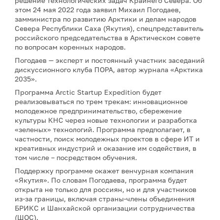
решение технологических задач Крайнего Севера. Об
этом 24 мая 2022 года заявил Михаил Погодаев,
замминистра по развитию Арктики и делам народов
Севера Республики Саха (Якутия), спецпредставитель
российского председательства в Арктическом совете
по вопросам коренных народов.
Погодаев — эксперт и постоянный участник заседаний
дискуссионного клуба ПОРА, автор журнала «Арктика
2035».
Программа Arctic Startup Expedition будет
реализовываться по трем трекам: инновационное
молодежное предпринимательство, сбережение
культуры КНС через новые технологии и разработка
«зеленых» технологий. Программа предполагает, в
частности, поиск молодежных проектов в сфере ИТ и
креативных индустрий и оказание им содействия, в
том числе – посредством обучения.
Поддержку программе окажет венчурная компания
«Якутия». По словам Погодаева, программа будет
открыта не только для россиян, но и для участников
из-за границы, включая страны-члены объединения
БРИКС и Шанхайской организации сотрудничества
(ШОС).