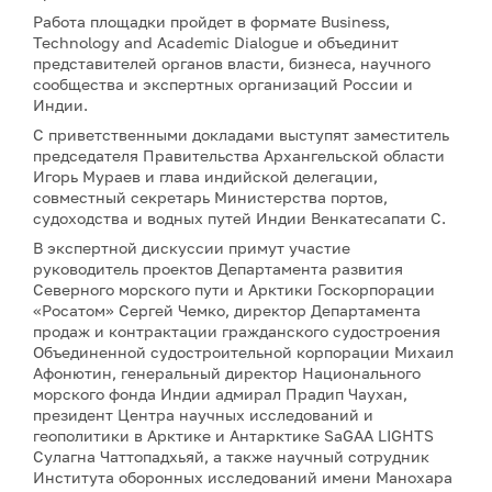
Работа площадки пройдет в формате Business,
Technology and Academic Dialogue и объединит
представителей органов власти, бизнеса, научного
сообщества и экспертных организаций России и
Индии.
С приветственными докладами выступят заместитель
председателя Правительства Архангельской области
Игорь Мураев и глава индийской делегации,
совместный секретарь Министерства портов,
судоходства и водных путей Индии Венкатесапати С.
В экспертной дискуссии примут участие
руководитель проектов Департамента развития
Северного морского пути и Арктики Госкорпорации
«Росатом» Сергей Чемко, директор Департамента
продаж и контрактации гражданского судостроения
Объединенной судостроительной корпорации Михаил
Афонютин, генеральный директор Национального
морского фонда Индии адмирал Прадип Чаухан,
президент Центра научных исследований и
геополитики в Арктике и Антарктике SaGAA LIGHTS
Сулагна Чаттопадхьяй, а также научный сотрудник
Института оборонных исследований имени Манохара