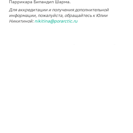
Паррикара Бипандип Шарма.
Для аккредитации и получения дополнительной
информации, пожалуйста, обращайтесь к Юлии
Никитиной:
nikitina@porarctic.ru
Примечание: АНО «Экспертный центр – Проектный
офис развития Арктики (ПОРА)» является учредителем
сетевого издания «ГоАрктик».
ДАЛЕЕ В РУБРИКЕ