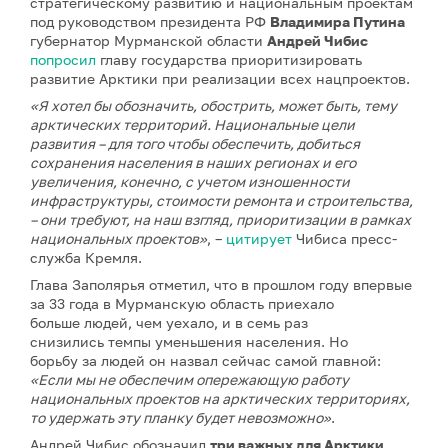
стратегическому развитию и национальным проектам
под руководством президента РФ
Владимира Путина
губернатор Мурманской области
Андрей Чибис
попросил
главу государства приоритизировать
развитие Арктики при реализации всех нацпроектов.
«Я хотел бы обозначить, обострить, может быть, тему
арктических территорий. Национальные цели
развития – для того чтобы обеспечить, добиться
сохранения населения в наших регионах и его
увеличения, конечно, с учетом изношенности
инфраструктуры, стоимости ремонта и строительства,
– они требуют, на наш взгляд, приоритизации в рамках
национальных проектов»
, –
цитирует
Чибиса пресс-
служба Кремля.
Глава Заполярья отметил, что в прошлом году впервые
за 33 года в Мурманскую область приехало
больше людей, чем уехало, и в семь раз
снизились темпы уменьшения населения. Но
борьбу за людей он назвал сейчас самой главной:
«Если мы не обеспечим опережающую работу
национальных проектов на арктических территориях,
то удержать эту планку будет невозможно»
.
Андрей Чибис обозначил
три важных для Арктики