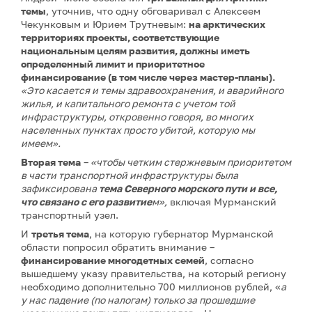
темы
, уточнив, что одну обговаривал с Алексеем
Чекунковым и Юрием Трутневым:
на арктических
территориях проекты, соответствующие
национальным целям развития, должны иметь
определенный лимит и приоритетное
финансирование (в том числе через мастер-планы).
«Это касается и темы здравоохранения, и аварийного
жилья, и капитального ремонта с учетом той
инфраструктуры, откровенно говоря, во многих
населенных пунктах просто убитой, которую мы
имеем».
Вторая тема
–
«чтобы четким стержневым приоритетом
в части транспортной инфраструктуры была
зафиксирована
тема Северного морского пути и все,
что связано с его развитие
м»,
включая Мурманский
транспортный узел.
И
третья тема
, на которую губернатор Мурманской
области попросил обратить внимание –
финансирование многодетных семей
, согласно
вышедшему указу правительства, на который региону
необходимо дополнительно 700 миллионов рублей, «
а
у нас падение (по налогам) только за прошедшие