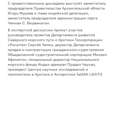
С приветственными докладами выступят заместитель
председателя Правительства Архангельской области
Игорь Мураев и глава индийской делегации,
заместитель председателя администрации порта
Ченнаи С. Вишванатан.
В экспертной дискуссии примут участие
руководитель проектов Департамента развития
Северного морского пути и Арктики Госкорпорации
«Росатом» Сергей Чемко, директор Департамента
продаж и контрактации гражданского судостроения
Объединенной судостроительной корпорации Михаил
Афонютин, генеральный директор Национального
морского фонда Индии адмирал Прадип Чаухан,
президент Центра научных исследований и
геополитики в Арктике и Антарктике SaGAA LIGHTS
Сулагна Чаттопадхьяй, а также научный сотрудник
Института оборонных исследований имени Манохара
Паррикара Бипандип Шарма.
Для аккредитации и получения дополнительной
информации, пожалуйста, обращайтесь к Юлии
Никитиной:
nikitina@porarctic.ru