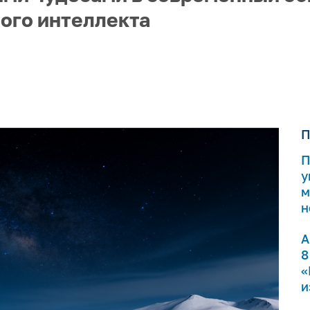
ого интеллекта
П
П
у
м
н
А
8
«
и