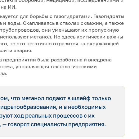
стью и обороной, медициной, исследованиями и
на ИИ.
зуется для борьбы с газогидратами. Газогидраты
 и воды. Скапливаясь в стволах скважин, а также
 трубопроводов, они уменьшают их пропускную
 используют метанол. Но здесь критически важны
ого, то это негативно отразится на окружающей
зойти авария.
а предприятии была разработана и внедрена
стема, управляющая технологическими
ла.
том, что метанол подают в шлейф только
 гидратообразования, и в необходимых
руют ход реальных процессов с их
— говорят специалисты предприятия.