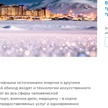
В
т
т
Л
м
ативными источниками энергии и другими
й обиход входят и технологии искусственного
ют во все сферы человеческой
порт, военное дело, медицину – в корне
 предоставляемых услуг и одновременно