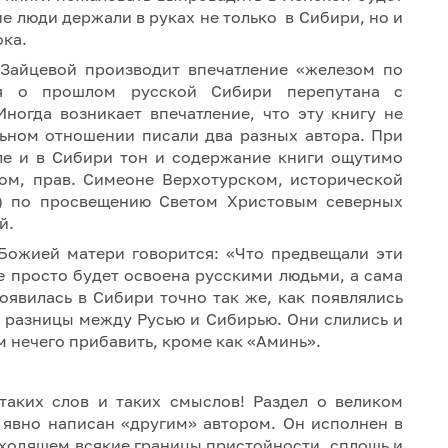
ие люди держали в руках не только в Сибири, но и
ока.
 Зайцевой производит впечатление «железом по
ия о прошлом русской Сибири перепутана с
огда возникает впечатление, что эту книгу не
льном отношении писали два разных автора. При
ле и в Сибири тон и содержание книги ощутимо
ком, прав. Симеоне Верхотурском, исторической
) по просвещению Светом Христовым северных
й.
 Божией матери говорится: «Что предвещали эти
е просто будет освоена русскими людьми, а сама
оявилась в Сибири точно так же, как появлялись
 разницы между Русью и Сибирью. Они слились и
м нечего прибавить, кроме как «Аминь».
 таких слов и таких смыслов! Раздел о великом
явно написан «другим» автором. Он исполнен в
еходящем всякие границы пристойности, сплошь и