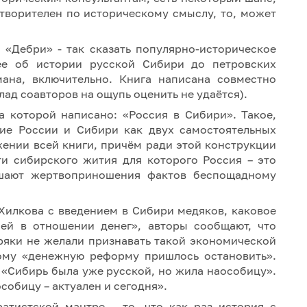
етворителен по историческому смыслу, то, может
а «Дебри» - так сказать популярно-историческое
ее об истории русской Сибири до петровских
мана, включительно. Книга написана совместно
ад соавторов на ощупь оценить не удаётся).
 которой написано: «Россия в Сибири». Такое,
ние России и Сибири как двух самостоятельных
жении всей книги, причём ради этой конструкции
ти сибирского жития для которого Россия – это
ршают жертвоприношения фактов беспощадному
 Хилкова с введением в Сибири медяков, каковое
ей в отношении денег», авторы сообщают, что
яки не желали признавать такой экономической
тому «денежную реформу пришлось остановить».
 «Сибирь была уже русской, но жила наособицу».
собицу – актуален и сегодня».
атистской мантре – то, что как раз история с