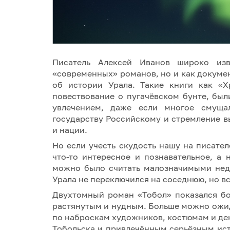
Писатель Алексей Иванов широко изв
«современных» романов, но и как докумен
об истории Урала. Такие книги как «Х
повествование о пугачёвском бунте, был
увлечением, даже если многое смуща
государству Российскому и стремление в
и нации.
Но если учесть скудость нашу на писате
что-то интересное и познавательное, а 
можно было считать малозначимыми недо
Урала не переключился на соседнюю, но вс
Двухтомный роман «Тобол» показался б
растянутым и нудным. Больше можно ожида
по наброскам художников, костюмам и де
Тобольска и привлечённым серьёзным ист