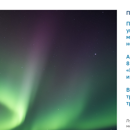
П
П
у
м
н
А
8
«
и
В
т
т
Л
м