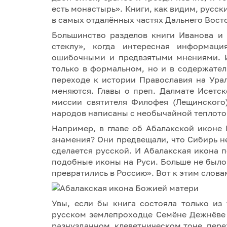
есть монастырь». Книги, как видим, русск
в самых отдалённых частях Дальнего Вост
Большинство разделов книги Иванова и
стеклу», когда интересная информац
ошибочными и предвзятыми мнениями. Ин
только в формальном, но и в содержате
переходе к истории Православия на Ура
меняются. Главы о преп. Далмате Исетс
миссии святителя Филофея (Лещинского
народов написаны с необычайной теплото
Например, в главе об Абалакской иконе
знамения? Они предвещали, что Сибирь н
сделается русской. И Абалакская икона п
подобные иконы на Руси. Больше не было
превратились в Россию». Вот к этим слова
Увы, если бы книга состояла только из
русском землепроходце Семёне Дежнёве 
разнузданном, клеветническом тоне, пер