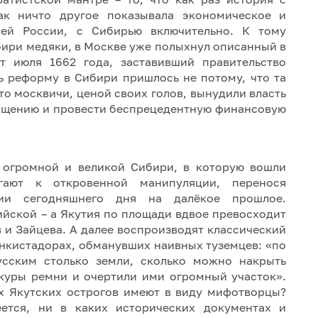
к ничто другое показывала экономическое и
сей России, с Сибирью включительно. К тому
бири медяки, в Москве уже полыхнул описанный в
 июля 1662 года, заставивший правительство
ь реформу в Сибири пришлось не потому, что та
то москвичи, ценой своих голов, вынудили власть
ащению и провести беспрецедентную финансовую
 огромной и великой Сибири, в которую вошли
гают к откровенной манипуляции, перенося
алии сегодняшнего дня на далёкое прошлое.
ийской – а Якутия по площади вдвое превосходит
 и Зайцева. А далее воспроизводят классический
нкистадорах, обманувших наивных туземцев: «по
усским столько земли, сколько можно накрыть
шкуры ремни и очертили ими огромный участок».
ёх Якутских острогов имеют в виду мифотворцы?
меется, ни в каких исторических документах и