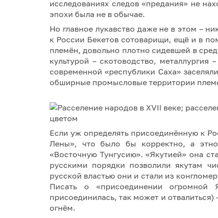
исследованиях следов «предания» не нах
эпохи была не в обычае.
Но главное лукавство даже не в этом – н
к России Бекетов сотоварищи, ещё и в п
племён, довольно плотно сидевшей в сре
культурой – скотоводство, металлургия 
современной «республики Саха» заселял
обширные промысловые территории племен
Если уж определять присоединённую к Ро
Лены», что было бы корректно, а этно
«Восточную Тунгусию». «Якутией» она ста
русскими порядки позволили якутам чи
русской властью они и стали из конглом
Писать о «присоединении огромной Я
присоединилась, так может и отвалиться) –
огнём.