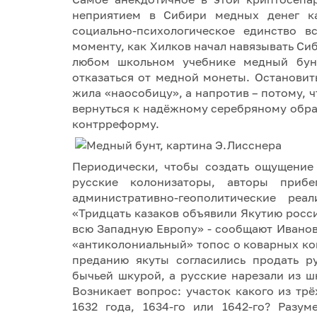
неприятием в Сибири медных денег ка
социально-психологическое единство в
моменту, как Хилков начал навязывать Си
любом школьном учебнике медный бунт
отказаться от медной монеты. Остановит
жила «наособицу», а напротив – потому, ч
вернуться к надёжному серебряному обр
контрреформу.
Периодически, чтобы создать ощущение
русские колонизаторы, авторы прибе
административно-геополитические ре
«Тридцать казаков объявили Якутию росс
всю Западную Европу» - сообщают Иванов
«антиколониальный» топос о коварных ко
преданию якуты согласились продать р
бычьей шкурой, а русские нарезали из 
Возникает вопрос: участок какого из тр
1632 года, 1634-го или 1642-го? Разу