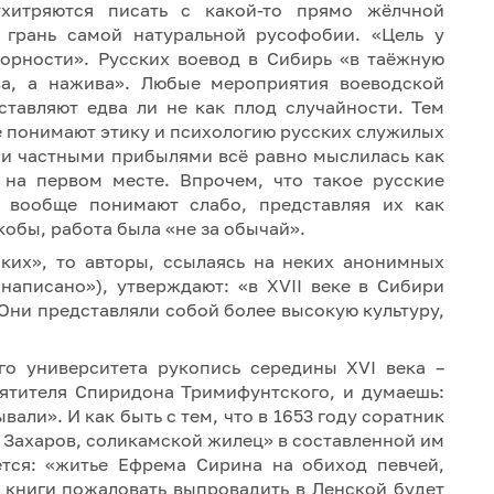
хитряются писать с какой-то прямо жёлчной
 грань самой натуральной русофобии. «Цель у
корности». Русских воевод в Сибирь «в таёжную
ва, а нажива». Любые мероприятия воеводской
ставляют едва ли не как плод случайности. Тем
е понимают этику и психологию русских служилых
ми частными прибылями всё равно мыслилась как
, на первом месте. Впрочем, что такое русские
 вообще понимают слабо, представляя их как
кобы, работа была «не за обычай».
ских», то авторы, ссылаясь на неких анонимных
 написано»), утверждают: «в XVII веке в Сибири
 Они представляли собой более высокую культуру,
го университета рукопись середины XVI века –
ятителя Спиридона Тримифунтского, и думаешь:
ли». И как быть с тем, что в 1653 году соратник
Захаров, соликамской жилец» в составленной им
тся: «житье Ефрема Сирина на обиход певчей,
е книги пожаловать выпровадить в Ленской будет