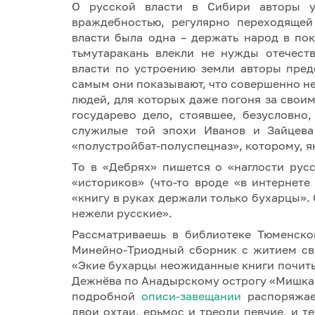
О русской власти в Сибири авторы у
враждебностью, регулярно переходящей
власти была одна – держать народ в по
тьмутаракань влекли не нужды отечест
власти по устроению земли авторы пред
самым они показывают, что совершенно н
людей, для которых даже погоня за свои
государево дело, стоявшее, безусловно
служилые той эпохи Иванов и Зайцева
«полустройбат-полуспецназ», которому, я
То в «Дебрях» пишется о «наглости рус
«историков» (что-то вроде «в интернете
«книгу в руках держали только бухарцы».
нежели русские».
Рассматриваешь в библиотеке Тюменско
Минейно-Триодный сборник с житием св
«Экие бухарцы неожиданные книги почитыва
Дежнёва по Анадырскому острогу «Мишка 
подробной
описи-завещании
распоряжае
двои охтаи, ерьмос и треоди певчие, и т