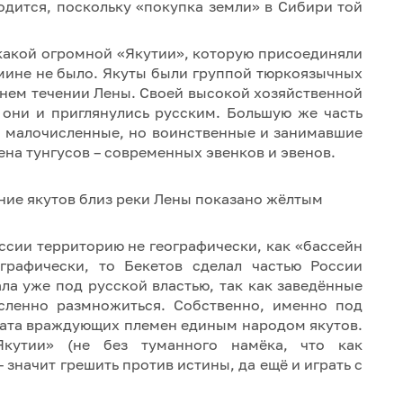
одится, поскольку «покупка земли» в Сибири той
икакой огромной «Якутии», которую присоединяли
омине не было. Якуты были группой тюркоязычных
днем течении Лены. Своей высокой хозяйственной
– они и приглянулись русским. Большую же часть
и малочисленные, но воинственные и занимавшие
а тунгусов – современных эвенков и эвенов.
ссии территорию не географически, как «бассейн
графически, то Бекетов сделал частью России
ла уже под русской властью, так как заведённые
сленно размножиться. Собственно, именно под
ерата враждующих племен единым народом якутов.
кутии» (не без туманного намёка, что как
 значит грешить против истины, да ещё и играть с