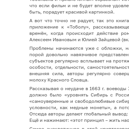
что если фильм и не будет вполне удовл
быть, порадует красивой картинкой.
А вот что точно не радует, так это книг
приложение к «Тоболу», рассказывающ
времён, когда происходит действие ро
Алексеем Ивановым и Юлией Зайцевой (вкл
Проблемы начинаются уже с обложки, на
порой довольно навязчивое представле
субъектов регулярно всплывает на протя
особости, отдельности, самостоятельнос
внешняя сила, авторы регулярно сове
молоху Красного Словца.
Рассказывая о неудаче в 1663 г. воеводы
должно было «уровнять Сибирь с Росси
«самоуверенные и свободолюбивые сибир
условности, как медные монеты», а по
Отсюда авторы делают глобальный вывод:
Ещё и нажимают: «этот принцип – жить нао
Самое анекдотичное в этой криптосепар