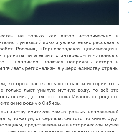
естен не только как автор исторических и
талист, умеющий ярко и увлекательно рассказать
ребет России», «Горнозаводская цивилизация»,
и приняты читателями с интересом и читались с
ло – например, колючая неприязнь автора к
ыпячивать регионализм в ущерб единству страны
лей, которые рассказывают о нашей истории хоть
не только льют унылую мутную воду, то всё это
статками. До тех пор, пока Иванов от родного
е-таки не родную Сибирь.
ольшинству критиков самых разных направлений
ть, пожалуй, от сериала, снятого по книге. Судя
корациям, представленным в историческом музее
орическим консультантам, есть некоторый шанс,