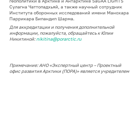
геополитики в Арктике и Антарктике SaGAA LIGHTS
Сулагна Чаттопадхьяй, а также научный сотрудник
Института оборонных исследований имени Манохара
Паррикара Бипандип Шарма.
Для аккредитации и получения дополнительной
информации, пожалуйста, обращайтесь к Юлии
Никитиной:
nikitina@porarctic.ru
Примечание: АНО «Экспертный центр – Проектный
офис развития Арктики (ПОРА)» является учредителем
сетевого издания «ГоАрктик».