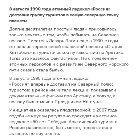
8 августа 1990 года атомный ледокол «Россия»
доставил группу туристов в самую северную точку
планеты
Долгие десятилетия простым людям приходилось
только мечтать о том, чтобы побывать на Северном
полюсе. Писатель Лазарь Лагин еще в 1930-е годы
отправлял героев своей сказочной повести «Старик
Хоттабыч» в туристическое путешествие по Арктике.
Тогда это казалось фантастикой. Но с появлением
атомных ледоколов и с развитием Северного морского
пути сказка стала былью.
8 августа 1990 года атомный ледокол
«Россия» впервые доставил на Северный полюс
туристов: в рейсе им читали лекции, показывали
документальные фильмы про Арктику, а подход к
полюсу был отмечен Праздником Нептуна.
Инициатива оказалась плодотворной: с 2007 года
подобные круизы регулярно проходят на атомном
ледоколе «50 лет Победы». Арктический туризм в
России развивается, быть может, недостаточно
активно, но неуклонно.