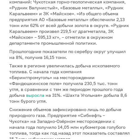
компаний: Чукотская горно-геологическая компания,
«Рудник Валунистый», «Базовые металлы», «Рудник
Каральвеем» и ЗК «Майское». «Из общего объема
предприятия АО «Базовые металлы» обеспечили 2,13
тонн или 62% от всей добычи золота в округе. «Рудник
Каральвеем» произвел 219,5 кг драгметалла, ЗК
«Майское» – 595,13 кг», – отметили в окружном
департаменте промышленной политики.
Прошлогодние показатели по серебру округ улучшил
на 8%, получив 16,15 тонн.
Также в регионе увеличилась добыча ископаемого
топлива. С начала года компания
«Берингпромуголь» на месторождении
«Фандюшкинское поле» получила 230,5 тыс. тонн
угля, в сравнении с тем же периодом прошлого года
добыча
выросла
на 31%. «Шахта Угольная» добыла 8,6
тонн бурого угля.
Снижение объемов зафиксировано лишь по добыче
природного газа. Предприятие «Сибнефть –
Чукотка» на Западно‐Озёрном месторождении с
начала года получило 14,05 млн кубометров голубого
топлива, тогда как год назад этот показатель составлял
15,7 млн кубических метров.