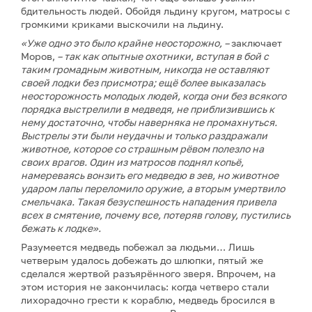
бдительность людей. Обойдя льдину кругом, матросы с
громкими криками выскочили на льдину.
«Уже одно это было крайне неосторожно, –
заключает
Моров,
–
так как опытные охотники, вступая в бой с
таким громадным животным, никогда не оставляют
своей лодки без присмотра; ещё более выказалась
неосторожность молодых людей, когда они без всякого
порядка выстрелили в медведя, не приблизившись к
нему достаточно, чтобы наверняка не промахнуться.
Выстрелы эти были неудачны и только раздражали
животное, которое со страшным рёвом полезло на
своих врагов. Один из матросов поднял копьё,
намереваясь вонзить его медведю в зев, но животное
ударом лапы переломило оружие, а вторым умертвило
смельчака. Такая безуспешность нападения привела
всех в смятение, почему все, потеряв голову, пустились
бежать к лодке».
Разумеется медведь побежал за людьми… Лишь
четверым удалось добежать до шлюпки, пятый же
сделался жертвой разъярённого зверя. Впрочем, на
этом история не закончилась: когда четверо стали
лихорадочно грести к кораблю, медведь бросился в