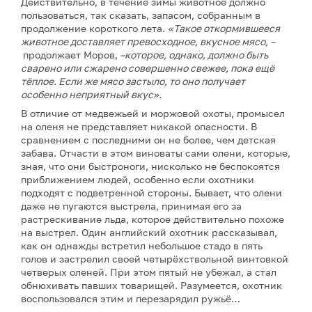
Действительно, в течение зимы животное должно
пользоваться, так сказать, запасом, собранным в
продолжение короткого лета.
«Такое откормившееся
животное доставляет превосходное, вкусное мясо, –
продолжает Моров,
–
которое, однако, должно быть
сварено или сжарено совершенно свежее, пока ещё
тёплое. Если же мясо застыло, то оно получает
особенно неприятный вкус».
В отличие от медвежьей и моржовой охоты, промысел
на оленя не представляет никакой опасности. В
сравнением с последними он не более, чем детская
забава. Отчасти в этом виноваты сами олени, которые,
зная, что они быстроноги, нисколько не беспокоятся
приближением людей, особенно если охотники
подходят с подветренной стороны. Бывает, что олени
даже не пугаются выстрела, принимая его за
растрескивание льда, которое действительно похоже
на выстрел. Один английский охотник рассказывал,
как он однажды встретил небольшое стадо в пять
голов и застрелил своей четырёхствольной винтовкой
четверых оленей. При этом пятый не убежал, а стал
обнюхивать павших товарищей. Разумеется, охотник
воспользовался этим и перезарядил ружьё…