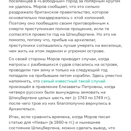
поселенцев в «Свободный» город за полярным кругом
не удалось. Моров сообщает, что это сильно
раздражало британское правительство, которое
основательно поиздержалось с этой колонией.
Поэтому оно пообещало своим приговорённым к
смерти преступникам полное прощение, если те
согласятся провести год на Шпицбергене. Но это не
помогло, потому что, прибыв на архипелаг,
преступники соглашались лучше умереть на виселице,
чем жить на этом ледяном и угрюмом острове.
Со своей стороны Моров приводит случаи, когда
матросы с разбившихся судов спасались на острове,
проводили там зиму и только на следующий год
попадали на прибывшие летом корабли. Здесь уместно
напомнить, что
самый известный такой случай
произошёл в правление Елизаветы Петровны, когда
четверо русских были вынуждены зимовать на
Шпицбергене целых шесть лет (с 1743 по 1749 гг.),
после чего трое из них благополучно вернулись в
Архангельск.
Итак, если сравнить времена, когда Моров писал
статью для «Нивы» (в 1860-е гг.) и нынешнее
состояние Шпицбергена, можно сделать вывод, что