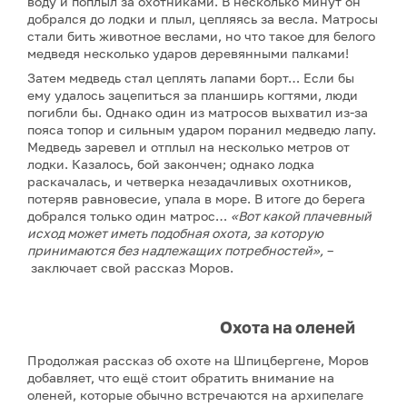
воду и поплыл за охотниками. В несколько минут он
добрался до лодки и плыл, цепляясь за весла. Матросы
стали бить животное веслами, но что такое для белого
медведя несколько ударов деревянными палками!
Затем медведь стал цеплять лапами борт… Если бы
ему удалось зацепиться за планширь когтями, люди
погибли бы. Однако один из матросов выхватил из-за
пояса топор и сильным ударом поранил медведю лапу.
Медведь заревел и отплыл на несколько метров от
лодки. Казалось, бой закончен; однако лодка
раскачалась, и четверка незадачливых охотников,
потеряв равновесие, упала в море. В итоге до берега
добрался только один матрос…
«Вот какой плачевный
исход может иметь подобная охота, за которую
принимаются без надлежащих потребностей»,
–
заключает свой рассказ Моров.
Охота на оленей
Продолжая рассказ об охоте на Шпицбергене, Моров
добавляет, что ещё стоит обратить внимание на
оленей, которые обычно встречаются на архипелаге