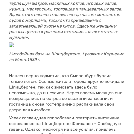
терпя шум шатров, масляных котлов, игровых залов,
кузниц, мастерских, торговцев и танцевальных залов.
Вдоль этого плоского пляжа всегда плывёт множество
судов с моряками, только что пришедшими с
захватывающей охоты на китов. Здесь же женщины
разных цветов и рас сами охотились на сих статных
мужчин».
Китобойная база на Шпицбергене. Художник Корнелис
де Манн.1639 г.
Нансен верно подметил, что Смеренбург бурлил
только летом. Осенью жители города дружно покидали
Шпицберген, так как зимовать здесь было
невозможно, да и незачем. Через восемь месяцев они
возвращались на остров со свежими запасами, и
гостиница снова гостеприимно распахивала свои
двери для китобоев.
Успех голландцев попробовали повторить англичане,
основавшие на Шпицбергене Фрихавен – Свободную
гавань. Однако, несмотря на все усилия, привлечь