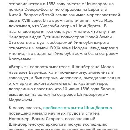
отправившегося в 1553 году вместе с Ченслором на
поиски Северо-Восточного прохода из Европы в
Китай. Вопрос об этой земле занимал мореплавателей
ещё в XVIII веке. В то время англичанин Томас Идж
доказывал, что Уиллоуби открыл Шпицберген. В
настоящее время господствует мнение, что спутник
Ченслора видел Гусиный полуостров Новой Земли.
Это соответствует сообщаемой Уиллоуби широте
открытой им земли. В XIX веке Норденшёльд выразил
мнение, что виденная Уиллоуби земля была островом
Колгуевым…
«Вторым» первооткрывателем Шпицбергена Моров
называет Баренца, хотя, по-видимому, знаменитый
голландец и был первым человеком, высадившимся на
этом арктическом архипелаге: по крайней мере,
доподлинно известно, что 10 июня 1596 года Баренц
высадился на одном из островов Шпицбергена –
Медвежьем.
К слову сказать,
проблеме открытия Шпицбергена
посвящено немало научных трудов и статей.
Например, Вадим Старков, возглавлявший
Шпицбергенскую археологическую экспедицию,
полагал, что поморы освоили арктический архипелаг