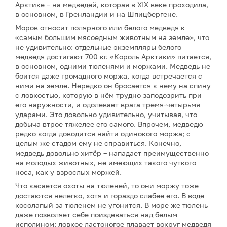
Арктике – на медведей, которая в XIX веке проходила,
в основном, в Гренландии и на Шпицбергене.
Моров относит полярного или белого медведя к
«самым большим мясоедным животным на земле», что
не удивительно: отдельные экземпляры белого
медведя достигают 700 кг. «Король Арктики» питается,
в основном, одними тюленями и моржами. Медведь не
боится даже громадного моржа, когда встречается с
ними на земле. Нередко он бросается к нему на спину
с ловкостью, которую в нём трудно заподозрить при
его наружности, и одолевает врага тремя-четырьмя
ударами. Это довольно удивительно, учитывая, что
добыча втрое тяжелее его самого. Впрочем, медведю
редко когда доводится найти одинокого моржа; с
целым же стадом ему не справиться. Конечно,
медведь довольно хитёр – нападает преимущественно
на молодых животных, не имеющих такого чуткого
носа, как у взрослых моржей.
Что касается охоты на тюленей, то они моржу тоже
достаются нелегко, хотя и гораздо слабее его. В воде
косолапый за тюленем не угонится. В море же тюлень
даже позволяет себе поиздеваться над белым
исполином: ловкое ластоногое плавает вокруг медведя