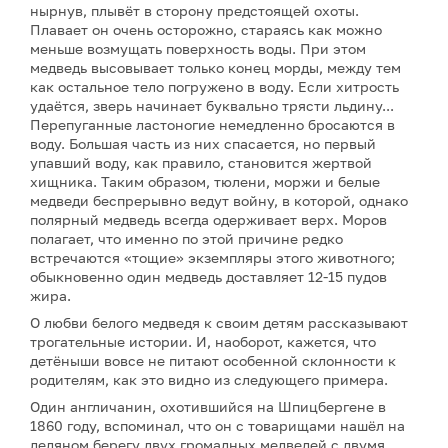
нырнув, плывёт в сторону предстоящей охоты.
Плавает он очень осторожно, стараясь как можно
меньше возмущать поверхность воды. При этом
медведь высовывает только конец морды, между тем
как остальное тело погружено в воду. Если хитрость
удаётся, зверь начинает буквально трясти льдину...
Перепуганные ластоногие немедленно бросаются в
воду. Большая часть из них спасается, но первый
упавший воду, как правило, становится жертвой
хищника. Таким образом, тюлени, моржи и белые
медведи беспрерывно ведут войну, в которой, однако
полярный медведь всегда одерживает верх. Моров
полагает, что именно по этой причине редко
встречаются «тощие» экземпляры этого животного;
обыкновенно один медведь доставляет 12-15 пудов
жира.
О любви белого медведя к своим детям рассказывают
трогательные истории. И, наоборот, кажется, что
детёныши вовсе не питают особенной склонности к
родителям, как это видно из следующего примера.
Один англичанин, охотившийся на Шпицбергене в
1860 году, вспоминал, что он с товарищами нашёл на
ледяном берегу двух громадных медведей с двумя