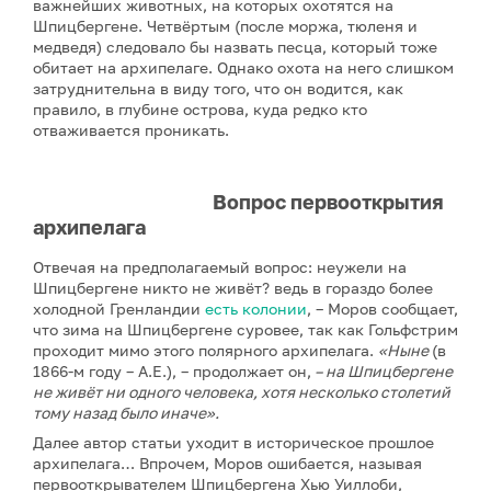
важнейших животных, на которых охотятся на
Шпицбергене. Четвёртым (после моржа, тюленя и
медведя) следовало бы назвать песца, который тоже
обитает на архипелаге. Однако охота на него слишком
затруднительна в виду того, что он водится, как
правило, в глубине острова, куда редко кто
отваживается проникать.
Вопрос первооткрытия
архипелага
Отвечая на предполагаемый вопрос: неужели на
Шпицбергене никто не живёт? ведь в гораздо более
холодной Гренландии
есть колонии
, – Моров сообщает,
что зима на Шпицбергене суровее, так как Гольфстрим
проходит мимо этого полярного архипелага.
«Ныне
(в
1866-м году – А.Е.), – продолжает он,
– на Шпицбергене
не живёт ни одного человека, хотя несколько столетий
тому назад было иначе».
Далее автор статьи уходит в историческое прошлое
архипелага… Впрочем, Моров ошибается, называя
первооткрывателем Шпицбергена Хью Уиллоби,