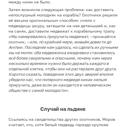
между ними не было.
Затем возникла следующая проблема: как доставить
непослушный молодняк на корабль? Охотники решили
её весьма оригинальным способом: сняли с
медведицы шкуру, затащили на нее детенышей и, как
на санях, доставили медвежат к корабельному трапу.
«Мы намеревались приручить медвежат, –
признаётся
охотник,
–
или, по крайней мере, живьём довести до
Англии. Последнее нам удалось, но сделать их ручными
мы не могли: оба медвежонка ежедневно становились
всё более свирепыми и опасными, почему нам через
несколько времени нужно было держать каждого в
отдельной клетке, чтобы они не растерзали друг друга.
Коротко сказать, поведение этих двух зверей вполне
убедило нас, что полярного медведя никак нельзя
приручить, даже если он находится в человеческом
обществе с самой молодости».
Случай на льдине
Ссылаясь на свидетельства других охотников, Моров
считает, что, хотя белый медведь гораздо крупнее