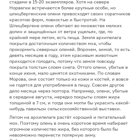
стадами в 15-20 экземпляров. Хотя на севере
Норвегии встречаются более крупные особи, но
шпицбергенские олени превосходят своих соратников
красотою форм, ловкостью и быстротой. На
Шпицбергене олени обитают во множестве мелких
долин и защищённых от ветра ущельях, где, по
крайней мере летом, есть пища. Земля архипелага
покрыта достаточным количеством мха, чтобы
прокормить северных оленей. Впрочем, зимой, то есть
девять месяцев в году, этим красивым животным
приходится голодать, потому что земля повсюду
покрыта толстым слоем снега. Оттого олени, убитые в
конце июня, мало ценятся охотниками. По словам
Морова, они состоят только из кожи и костей, и вовсе
не годятся для употребления в пищу. Совсем другое
дело месяца через полтора. Например, олени, убитые
в середине августа, нередко покрыты слоем жира
толщиной в 7 см, и тогда они могли бы украсить какой-
нибудь павильон сельскохозяйственной выставки.
Летом на архипелаге растёт хороший и питательный
мох. Поэтому олень в очень короткое время набирает
огромное количество жира, без которого было бы
невозможно перенести полярную зиму.