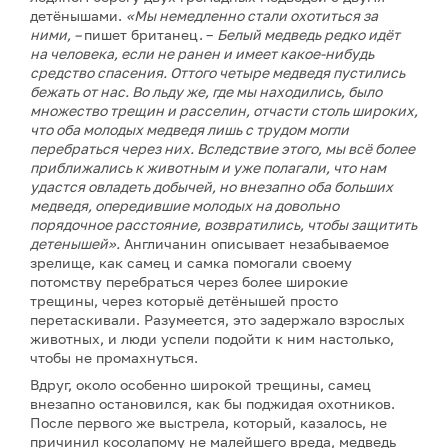
детёнышами.
«Мы немедленно стали охотиться за
ними, –
пишет британец.
–
Белый медведь редко идёт
на человека, если не ранен и имеет какое-нибудь
средство спасения. Оттого четыре медведя пустились
бежать от нас. Во льду же, где мы находились, было
множество трещин и расселин, отчасти столь широких,
что оба молодых медведя лишь с трудом могли
перебраться через них. Вследствие этого, мы всё более
приближались к животным и уже полагали, что нам
удастся овладеть добычей, но внезапно оба больших
медведя, опередившие молодых на довольно
порядочное расстояние, возвратились, чтобы защитить
детенышей».
Англичанин описывает незабываемое
зрелище, как самец и самка помогали своему
потомству перебраться через более широкие
трещины, через которыё детёнышей просто
перетаскивали. Разумеется, это задержало взрослых
животных, и люди успели подойти к ним настолько,
чтобы не промахнуться.
Вдруг, около особенно широкой трещины, самец
внезапно остановился, как бы поджидая охотников.
После первого же выстрела, который, казалось, не
причинил косолапому не малейшего вреда, медведь