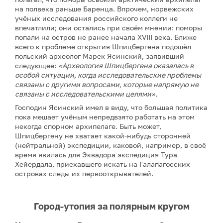
на полвека раньше Баренца. Впрочем, норвежских
учёных исследования российского коллеги не
впечатлили; они остались при своём мнении: поморы
попали на остров не ранее начала XVIII века. Ближе
всего к проблеме открытия Шпицбергена подошёл
польский археолог Марек Ясинский, заявивший
следующее:
«Археология Шпицбергена оказалась в
особой ситуации, когда исследовательские проблемы
связаны с другими вопросами, которые напрямую не
связаны с исследовательскими целями».
Господин Ясинский имел в виду, что большая политика
пока мешает учёным непредвзято работать на этом
некогда спорном архипелаге. Быть может,
Шпицбергену не хватает какой-нибудь сторонней
(нейтральной) экспедиции, каковой, например, в своё
время явилась для Эквадора экспедиция Тура
Хейердала, приехавшего искать на Галапагосских
островах следы их первооткрывателей.
Город-утопия за полярным кругом