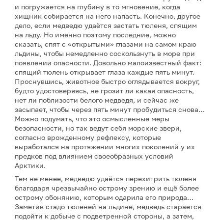
и погружается на глубину в то мгновение, когда
хищник собирается на него напасть. Конечно, другое
дело, если медведю удаётся застать тюленя, спящим
на льду. Но именно поэтому последние, можно
сказать, спят с «открытыми» глазами на самом краю
льдины, чтобы немедленно соскользнуть в море при
появлении опасности. Довольно малоизвестный факт:
спящий тюлень открывает глаза каждые пять минут.
Проснувшись, животное быстро оглядывается вокруг,
будто удостоверяясь, не грозит ли какая опасность,
нет ли поблизости белого медведя, и сейчас же
засыпает, чтобы через пять минут пробудиться снова…
Можно подумать, что это осмысленные меры
безопасности, но так ведут себя морские звери,
согласно врожденному рефлексу, которые
выработался на протяжении многих поколений у их
предков под влиянием своеобразных условий
Арктики.
Тем не менее, медведю удаётся перехитрить тюленя
благодаря чрезвычайно острому зрению и ещё более
острому обонянию, которым одарила его природа…
Заметив стадо тюленей на льдине, медведь старается
подойти к добыче с подветренной стороны, а затем,