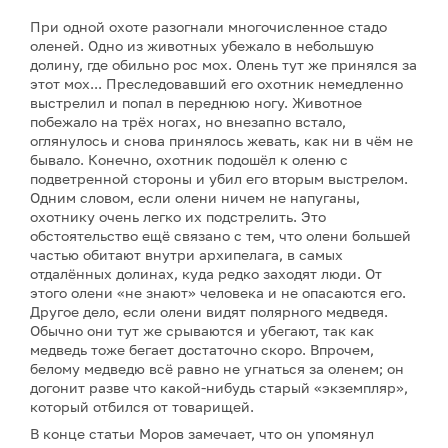
При одной охоте разогнали многочисленное стадо
оленей. Одно из животных убежало в небольшую
долину, где обильно рос мох. Олень тут же принялся за
этот мох... Преследовавший его охотник немедленно
выстрелил и попал в переднюю ногу. Животное
побежало на трёх ногах, но внезапно встало,
оглянулось и снова принялось жевать, как ни в чём не
бывало. Конечно, охотник подошёл к оленю с
подветренной стороны и убил его вторым выстрелом.
Одним словом, если олени ничем не напуганы,
охотнику очень легко их подстрелить. Это
обстоятельство ещё связано с тем, что олени большей
частью обитают внутри архипелага, в самых
отдалённых долинах, куда редко заходят люди. От
этого олени «не знают» человека и не опасаются его.
Другое дело, если олени видят полярного медведя.
Обычно они тут же срываются и убегают, так как
медведь тоже бегает достаточно скоро. Впрочем,
белому медведю всё равно не угнаться за оленем; он
догонит разве что какой-нибудь старый «экземпляр»,
который отбился от товарищей.
В конце статьи Моров замечает, что он упомянул