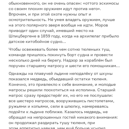
обыкновенного, он не очень опасен: «оттого эскимосы
со своим плохим оружием идут против него».
Впрочем, и при этой охоте нужны опыт и
осмотрительность. Не умея владеть оружием, лучше
на этого полярного зверя вообще не идти. Моров
приводит один случай, имевший место на
Шпицбергене в 1859 году, когда на архипелаг прибыло
датское китобойное судно…
Чтобы освежевать более чем сотню тюленьих туш,
команде пришлось покинуть борт судна и провести
несколько дней на берегу. Надзор за кораблём был
поручен старшему матросу и шести его помощникам…
Однажды на плавучей льдине неподалёку от шхуны
показался медведь, объедавший остатки тюленя.
Конечно, это привлекло к себе внимание, и молодые
матросы решили поохотиться на исполина. Старший
матрос сразу предостерёг их, но его не послушали:
все шестеро матросов, вооружившись пистолетами,
ружьями и копьями, сели в шлюпку, намереваясь
подойти к льдине поближе. Казалось медведь, не
обращал на непрошенных гостей никакого внимания:
он продолжал раздирать тушу тюленя, при
этом аппетитно чавкая, чем ещё больше усыпил