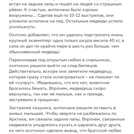
встал на задние лапы и пошёл на людей со страшным
рёвом. К счастью, англичане были хорошо
вооружены… Сделав ещё по 10-12 выстрелов, они
уложили исполина на лед. Остальные медведи успели
ускользнуть.
Охотник добавляет, что им удалось подстрелить очень
крупный экземпляр: одна только шкура весила 40 кг, а
сала он дал по крайне мере в шесть раз больше, чем
обыкновенный медведь!
Переночевав под открытым небом в спальниках,
охотники решили выйти на след беглецов.
Действительно, вскоре они заметили медведицу,
которая сразу стала осматриваться – не поможет ли
ей «супруг». Убедившись, что его нет, животное
бросилось бежать. Впрочем, медведица скоро
вернулась, так как её малыши, как и прежде,
застревали в трещинах.
Застрелив хищника, англичане решили оставить в
живых малышей. Чтобы зверята не разбежались по
Арктике, им связали задние лапы. Впрочем, связанные
медвежата умудрялись кусать и царапать друг друга,
из чего охотники сделали вывод, что братской любви