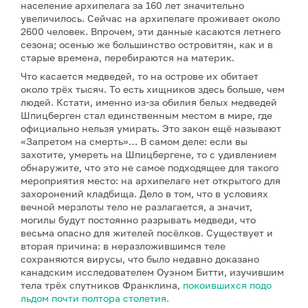
население архипелага за 160 лет значительно
увеличилось. Сейчас на архипелаге проживает около
2600 человек. Впрочем, эти данные касаются летнего
сезона; осенью же большинство островитян, как и в
старые времена, перебираются на материк.
Что касается медведей, то на острове их обитает
около трёх тысяч. То есть хищников здесь больше, чем
людей. Кстати, именно из-за обилия белых медведей
Шпицберген стал единственным местом в мире, где
официально нельзя умирать. Это закон ещё называют
«Запретом на смерть»… В самом деле: если вы
захотите, умереть на Шпицбергене, то с удивлением
обнаружите, что это не самое подходящее для такого
мероприятия место: на архипелаге нет открытого для
захоронений кладбища. Дело в том, что в условиях
вечной мерзлоты тело не разлагается, а значит,
могилы будут постоянно разрывать медведи, что
весьма опасно для жителей посёлков. Существует и
вторая причина: в неразложившимся теле
сохраняются вирусы, что было недавно доказано
канадским исследователем Оуэном Битти, изучившим
тела трёх спутников Франклина,
покоившихся подо
льдом почти полтора столетия.