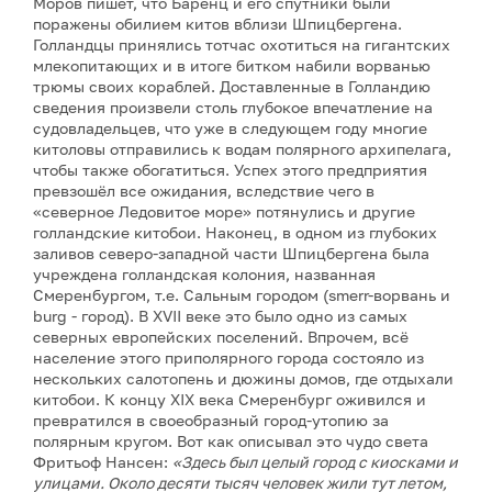
Моров пишет, что Баренц и его спутники были
поражены обилием китов вблизи Шпицбергена.
Голландцы принялись тотчас охотиться на гигантских
млекопитающих и в итоге битком набили ворванью
трюмы своих кораблей. Доставленные в Голландию
сведения произвели столь глубокое впечатление на
судовладельцев, что уже в следующем году многие
китоловы отправились к водам полярного архипелага,
чтобы также обогатиться. Успех этого предприятия
превзошёл все ожидания, вследствие чего в
«северное Ледовитое море» потянулись и другие
голландские китобои. Наконец, в одном из глубоких
заливов северо-западной части Шпицбергена была
учреждена голландская колония, названная
Смеренбургом, т.е. Сальным городом (smerr-ворвань и
burg - город). В XVII веке это было одно из самых
северных европейских поселений. Впрочем, всё
население этого приполярного города состояло из
нескольких салотопень и дюжины домов, где отдыхали
китобои. К концу XIX века Смеренбург оживился и
превратился в своеобразный город-утопию за
полярным кругом. Вот как описывал это чудо света
Фритьоф Нансен:
«Здесь был целый город с киосками и
улицами. Около десяти тысяч человек жили тут летом,