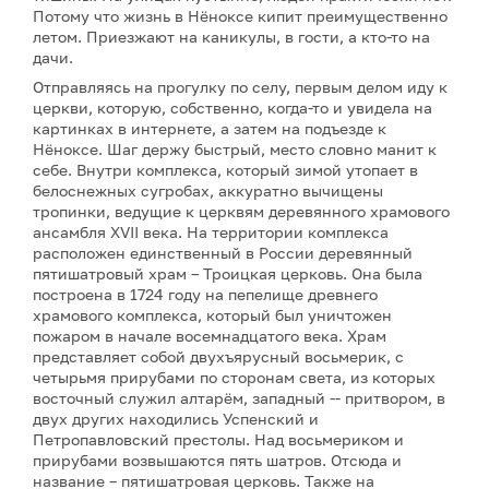
Потому что жизнь в Нёноксе кипит преимущественно
летом. Приезжают на каникулы, в гости, а кто-то на
дачи.
Отправляясь на прогулку по селу, первым делом иду к
церкви, которую, собственно, когда-то и увидела на
картинках в интернете, а затем на подъезде к
Нёноксе. Шаг держу быстрый, место словно манит к
себе. Внутри комплекса, который зимой утопает в
белоснежных сугробах, аккуратно вычищены
тропинки, ведущие к церквям деревянного храмового
ансамбля XVII века. На территории комплекса
расположен единственный в России деревянный
пятишатровый храм – Троицкая церковь. Она была
построена в 1724 году на пепелище древнего
храмового комплекса, который был уничтожен
пожаром в начале восемнадцатого века. Храм
представляет собой двухъярусный восьмерик, с
четырьмя прирубами по сторонам света, из которых
восточный служил алтарём, западный -- притвором, в
двух других находились Успенский и
Петропавловский престолы. Над восьмериком и
прирубами возвышаются пять шатров. Отсюда и
название – пятишатровая церковь. Также на