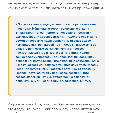
интересуюсь, а можно ли сюда приехать, например,
как турист, и есть ли где разместиться приезжающим.
- Попасть к нам трудно, но возможно, - рассказывает
начальник Нёнокского территориального отдела
Владимир Антонов (примечание: село относится к
администрации Северодвинска). – Сделать это можно
двумя способами: подать заявку на въезд в адрес
командования войсковой части 09703 – письмом, где
указать полностью фамилию, имя и отчество,
паспортные данные и место регистрации. Нужно
также сформулировать цель пребывания, сообщить
адрес и конкретный срок нахождения в режимной зоне
и ждать ответа или отказа в течение двух-трех недель.
Либо через турфирмы, которые организуют поездки.
Правда, остановиться у нас негде, гостиниц или
гостевых домов нет. Да, летом можно с палаткой
приехать, зимой – если только в однодневный тур.
Из разговора с Владимиром Антоновым узнаю, что в
этом году Нёнокса – юбиляр. Селу исполняется 625