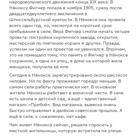
народовольческого движения конца XIX века. В
Нёноксу Фигнер попала в ноябре 1905, сразу после
двадцатидвухлетнего заключения в
Шлиссельбургской крепости. В Нёноксе она провела
всего один год, но, несмотря на короткий срок
пребывания в селе, Вера Фигнер смогла начать четыре
проекта: постройки кирпичного завода, открытия
мастерской по плетению корзин и другие. Правда,
успехом ни один из проектов не увенчался. Впрочем,
это не помещало тому, что память о Фигнер в Нёноксе
сохранили, а одна из улиц, в доме на которой жила
женщина, получила её имя.
Сегодня в Нёноксе зарегистрировано около шестисот
человек. Но по факту проживает гораздо меньше. В
самом селе работы практически нет. В основном
жители Нёноксы работают в воинской части. В селе
есть школа и детский сад, а ещё – единственный
магазин «Прибой». Вид магазина, вывеска очень
быстро отправляют в далёкое советское прошлое. А
ещё в селе, к сожалению, нет кафе.
Чем живет Нёнокса сейчас, решила спросить у
местной жительницы, которую встретила на улице.