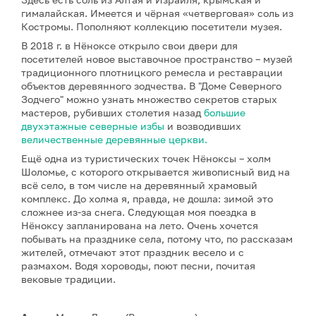
гималайская. Имеется и чёрная «четверговая» соль из
Костромы. Пополняют коллекцию посетители музея.
В 2018 г. в Нёноксе открыло свои двери для
посетителей новое выставочное пространство – музей
традиционного плотницкого ремесла и реставрации
объектов деревянного зодчества. В "Доме Северного
Зодчего" можно узнать множество секретов старых
мастеров, рубивших столетия назад
большие
двухэтажные северные избы
и возводивших
величественные деревянные церкви.
Ещё одна из туристических точек Нёноксы – холм
Шоломье, с которого открывается живописный вид на
всё село, в том числе на деревянный храмовый
комплекс. До холма я, правда, не дошла: зимой это
сложнее из-за снега. Следующая моя поездка в
Нёноксу запланирована на лето. Очень хочется
побывать на празднике села, потому что, по рассказам
жителей, отмечают этот праздник весело и с
размахом. Водя хороводы, поют песни, почитая
вековые традиции.