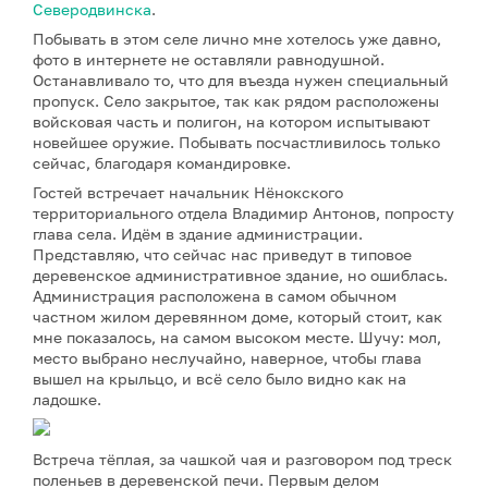
Северодвинска
.
Побывать в этом селе лично мне хотелось уже давно,
фото в интернете не оставляли равнодушной.
Останавливало то, что для въезда нужен специальный
пропуск. Село закрытое, так как рядом расположены
войсковая часть и полигон, на котором испытывают
новейшее оружие. Побывать посчастливилось только
сейчас, благодаря командировке.
Гостей встречает начальник Нёнокского
территориального отдела Владимир Антонов, попросту
глава села. Идём в здание администрации.
Представляю, что сейчас нас приведут в типовое
деревенское административное здание, но ошиблась.
Администрация расположена в самом обычном
частном жилом деревянном доме, который стоит, как
мне показалось, на самом высоком месте. Шучу: мол,
место выбрано неслучайно, наверное, чтобы глава
вышел на крыльцо, и всё село было видно как на
ладошке.
Встреча тёплая, за чашкой чая и разговором под треск
поленьев в деревенской печи. Первым делом