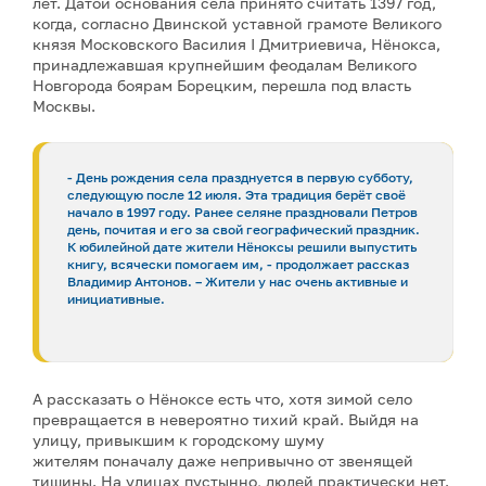
лет. Датой основания села принято считать 1397 год,
когда, согласно Двинской уставной грамоте Великого
князя Московского Василия I Дмитриевича, Нёнокса,
принадлежавшая крупнейшим феодалам Великого
Новгорода боярам Борецким, перешла под власть
Москвы.
- День рождения села празднуется в первую субботу,
следующую после 12 июля. Эта традиция берёт своё
начало в 1997 году. Ранее селяне праздновали Петров
день, почитая и его за свой географический праздник.
К юбилейной дате жители Нёноксы решили выпустить
книгу, всячески помогаем им, - продолжает рассказ
Владимир Антонов. – Жители у нас очень активные и
инициативные.
А рассказать о Нёноксе есть что, хотя зимой село
превращается в невероятно тихий край. Выйдя на
улицу, привыкшим к городскому шуму
жителям поначалу даже непривычно от звенящей
тишины. На улицах пустынно, людей практически нет.