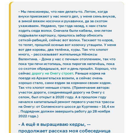
- Мы пенсионеры, что нам делать-то. Летом, когда
внуки приезжают у нас много дел, у меня семь внуков,
а зимой вяжем носочки и рукавички, да за скотом
ухаживаем. Недавно, три года назад, к нам стали
ходить сюда волки. Сначала были кабаны, они летом
подрывали картошку, пришлось забор обносить
сеткой-рабицей, сейчас вот волки. Таскают то коров,
то телят, прошлой осенью вот козочку утащили. У меня
вот две коровы, два телёнка, куры. Так что хлопот
много, - рассказывает жительница Нёноксы
Валентина. - Дома у нас с печным отоплением, так что
пока три печи истопишь, пока пирогов напечёшь, пока
со скотом обрядишься, вот и день прошёл. Хорошо, что
сейчас
дорогу на Онегу строят
. Раньше корма на
поезде из Архангельска возили, а сейчас очень
хорошо стало, сами ездим за кормами своим ходом.
Так что хлопот меньше стало. (Примечание автора:
участок дороги, соединяющий дорогу на Онегу с
селом, был открыт в 2020 году. А в прошлом году
начался капитальный ремонт первого участка трассы
на Онегу: от Солзенского шоссе до Куртяево – 16,4 км
. Подрядчик должен завершить работу до 28 ноября
2022 года.)
- А ещё я выращиваю кедры, --
продолжает рассказ моя собеседница