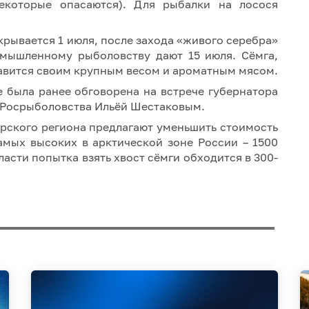
екоторые опасаются). Для рыбалки на лосося
крывается 1 июля, после захода «живого серебра»
омышленному рыболовству дают 15 июля. Сёмга,
лавится своим крупным весом и ароматным мясом.
е была ранее обговорена на встрече губернатора
 Росрыболовства Ильёй Шестаковым.
рского региона предлагают уменьшить стоимость
самых высоких в арктической зоне России – 1500
асти попытка взять хвост сёмги обходится в 300-