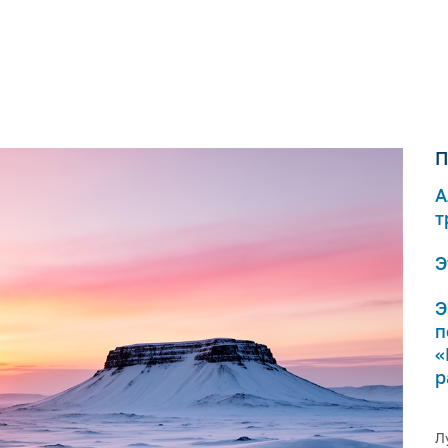
П
А
т
Э
Э
п
«
р
Л