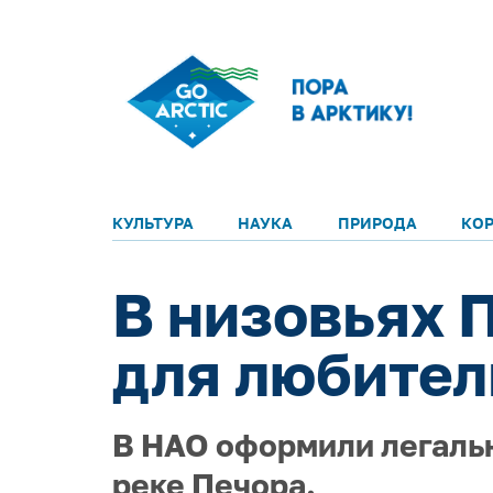
КУЛЬТУРА
НАУКА
ПРИРОДА
КО
В низовьях 
для любител
В НАО оформили легальн
реке Печора.