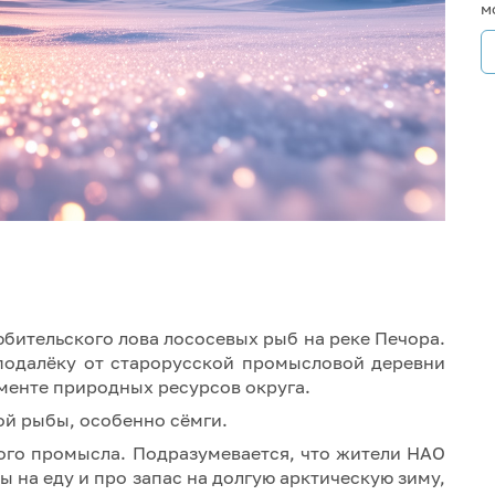
м
бительского лова лососевых рыб на реке Печора.
подалёку от старорусской промысловой деревни
менте природных ресурсов округа.
ой рыбы, особенно сёмги.
ого промысла. Подразумевается, что жители НАО
ы на еду и про запас на долгую арктическую зиму,