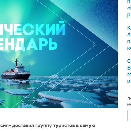
п
«
р
К
А
п
к
С
Б
М
и
Л
м
ссия» доставил группу туристов в самую