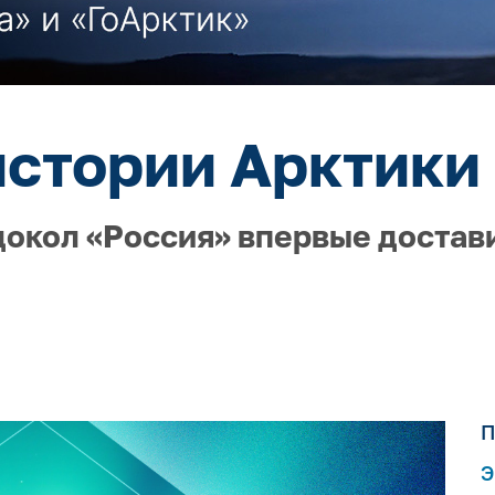
истории Арктики 
докол «Россия» впервые достав
П
Э