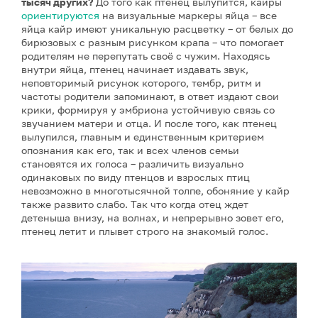
тысяч других?
До того как птенец вылупится, кайры
ориентируются
на визуальные маркеры яйца – все
яйца кайр имеют уникальную расцветку – от белых до
бирюзовых с разным рисунком крапа – что помогает
родителям не перепутать своё с чужим. Находясь
внутри яйца, птенец начинает издавать звук,
неповторимый рисунок которого, тембр, ритм и
частоты родители запоминают, в ответ издают свои
крики, формируя у эмбриона устойчивую связь со
звучанием матери и отца. И после того, как птенец
вылупился, главным и единственным критерием
опознания как его, так и всех членов семьи
становятся их голоса – различить визуально
одинаковых по виду птенцов и взрослых птиц
невозможно в многотысячной толпе, обоняние у кайр
также развито слабо. Так что когда отец ждет
детеныша внизу, на волнах, и непрерывно зовет его,
птенец летит и плывет строго на знакомый голос.