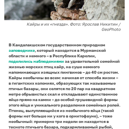
Кайры и их «гнезда». Фото: Ярослав Никитин /
GeoPhoto
В Кандалакшском государственном природном
заповеднике
, который находится в Мурманской
области и немного – в Республике Карелии,
поделились наблюдениями
за удивительной семейной
жизнью морских птиц кайр, на суше немного
напоминающих изящных пингвинов – до 40 см ростом.
Кайры необычны во всем: начиная от способа жизни –
в гигантских колониях, образующих так называемые
птичьи базары, они селятся по 20 пар на квадратном
метре обрывистых скал и откладывают единственное
яйцо прямо на камни – до особой грушевидной формы
этого яйца и уникального разделения семейных ролей.
Птенец, вылупляющийся из необычного яйца (такой
формы нет больше ни у кого в орнитофауне), – тоже
необычный: примерно три недели он находится в
тесноте птичьего базара, подкармливаемый рыбой,