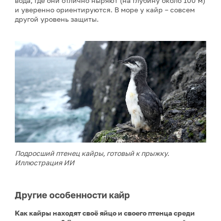
вода, где они отлично ныряют (на глубину около 100 м)
и уверенно ориентируются. В море у кайр – совсем
другой уровень защиты.
Подросший птенец кайры, готовый к прыжку.
Иллюстрация ИИ
Другие особенности кайр
Как кайры находят своё яйцо и своего птенца среди