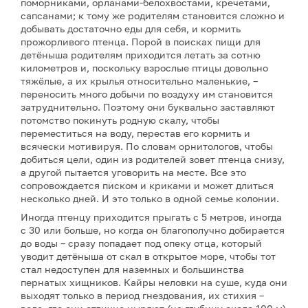
поморниками, орланами-белохвостами, кречетами,
сапсанами; к тому же родителям становится сложно и
добывать достаточно еды для себя, и кормить
прожорливого птенца. Порой в поисках пищи для
детёныша родителям приходится летать за сотню
километров и, поскольку взрослые птицы довольно
тяжёлые, а их крылья относительно маленькие, –
переносить много добычи по воздуху им становится
затруднительно. Поэтому они буквально заставляют
потомство покинуть родную скалу, чтобы
переместиться на воду, перестав его кормить и
всячески мотивируя. По словам орнитологов, чтобы
добиться цели, один из родителей зовет птенца снизу,
а другой пытается уговорить на месте. Все это
сопровождается писком и криками и может длиться
несколько дней. И это только в одной семье колонии.
Иногда птенцу приходится прыгать с 5 метров, иногда
с 30 или больше, но когда он благополучно добирается
до воды – сразу попадает под опеку отца, который
уводит детёныша от скал в открытое море, чтобы тот
стал недоступен для наземных и большинства
пернатых хищников. Кайры неловки на суше, куда они
выходят только в период гнездования, их стихия –