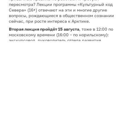
пересмотра? Лекции программы «Культурный код
Севера» (16+) отвечают на эти и многие другие
вопросы, рождающиеся в общественном сознании
сейчас, при росте интереса к Арктике.
Вторая лекция
пройдёт 15 августа
, тоже в 12:00 по
московскому времени (16:00 – по норильскому):
экскурсовод, руководитель отдела развития
образовательной компании «Глазами инженера»
Марина Фирсова
расскажет о «жизни при -40°C, о
быте и культуре Норильска».
Третью и четвёртую
лекции об архитектуре Арктики
27 и 29 августа
прочтёт
Айрат Багаутдинов
– историк
архитектуры, экскурсовод, руководитель
образовательной компании «Глазами инженера».
Пятая лекция
запланирована на
5 сентября
– ее тема:
«Норильск, Магнитогорск, Новокузнецк: концепция
моногорода в советском строительстве». Автор –
искусствовед, историк архитектуры, мастер Школы
гида «Глазами инженера»
Сергей Кузнецов
.