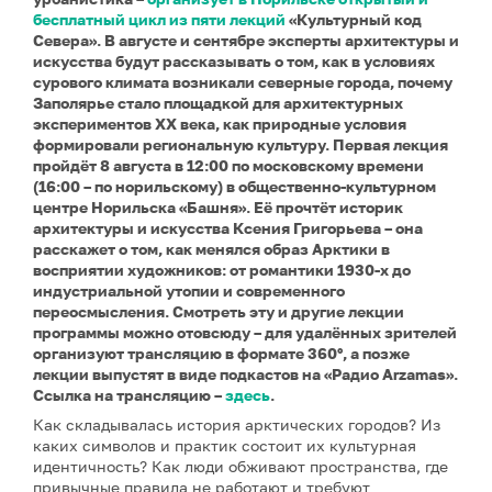
бесплатный цикл из пяти лекций
«Культурный код
Севера». В августе и сентябре эксперты архитектуры и
искусства будут рассказывать о том, как в условиях
сурового климата возникали северные города, почему
Заполярье стало площадкой для архитектурных
экспериментов XX века, как природные условия
формировали региональную культуру. Первая лекция
пройдёт 8 августа в 12:00 по московскому времени
(16:00 – по норильскому) в общественно-культурном
центре Норильска «Башня». Её прочтёт историк
архитектуры и искусства Ксения Григорьева – она
расскажет о том, как менялся образ Арктики в
восприятии художников: от романтики 1930-х до
индустриальной утопии и современного
переосмысления. Смотреть эту и другие лекции
программы можно отовсюду – для удалённых зрителей
организуют трансляцию в формате 360°, а позже
лекции выпустят в виде подкастов на «Радио Arzamas».
Ссылка на трансляцию –
здесь
.
Как складывалась история арктических городов? Из
каких символов и практик состоит их культурная
идентичность? Как люди обживают пространства, где
привычные правила не работают и требуют