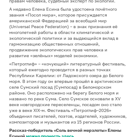
правам человека, судебный эксперт по экологии.
А недавно Елена Есина была удостоена почётного
звания «Посол мира», которое присуждается
американской Федерацией за всеобщий мир
(Universal Peace Federation) – в знак признания её
многолетней работы в области климатической и
экологической политики и за выдающийся вклад в
гармонизацию общественных отношений,
продвижение экологических прав человека и
развитие «зелёных» моделей экономики.
«Петроглиф» – «кочующий» литературный фестиваль,
который ежегодно проводится в разных точках
Республики Карелии: от Ладожского озера до Белого
моря. В этом году он впервые прошёл в арктическом
селе Сумский посад (Сумпосад) в Беломорском
районе. Оно расположено на берегу Белого моря и
названо по реке Сума. Село Сумское основали в XV
веке новгородские переселенцы, посадом оно стало
уже в веке XIX-м. Фестиваль «Петроглиф–2026»
объединил писателей, поэтов, издателей, художников,
композиторов и музыкантов из 15 регионов России.
Рассказ-победитель «Соль вечной мерзлоты» Елены
Есиной
можно прочесть здесь
.