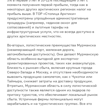
5% в первые 5 лет и 10-12% последующие 5 лет с
момента получения первой прибыли, тогда как в
некоторых других арктических регионах налог на
прибыль выше. В ТОР «Столица Арктики»
предусмотрены упрощённые административные
процедуры (например, «единое окно» для
согласований) и льготные тарифы на
инфраструктурные услуги, что не всегда доступно в
других арктических местностях.
Во-вторых, логистические преимущества Мурманска
(незамерзающий порт, железная дорога,
автомобильная доступность). Они делают Мурманскую
область особенно выгодной для экспортно-
ориентированных проектов, таких как аквакультура.
Близость к рынкам сбыта, включая крупные города
Северо-Запада и Москву, и отсутствие необходимости
вывозить продукцию самолетом, как с Чукотки или
Таймыра, снижает затраты на доставку продукции.
В-третьих, Мурманская область в силу логистической
доступности также является одним из лидеров по
притоку туристов, что обеспечивает локальный рынок
сбыта. Устричные фермы потенциально могут
зарабатывать и на туристических группах. Все это