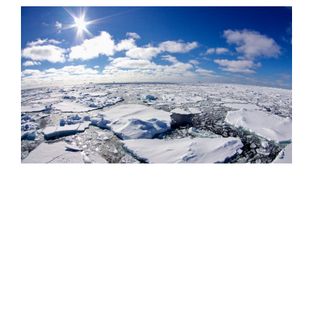
Фото: Сергей Аносов / GeoPhoto
Параллельно с расширением флота Китай запустил
принципиально новые сервисы для поддержки
арктической навигации: 1 августа 2026 года страна
впервые начала передачу 72-часовых прогнозов
состояния морского льда в Арктике по нескольким
каналам связи. Прогноз охватывает четыре ключевых