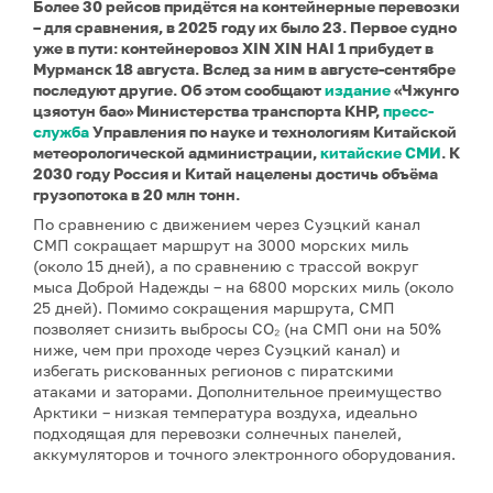
Более 30 рейсов придётся на контейнерные перевозки
– для сравнения, в 2025 году их было 23. Первое судно
уже в пути: контейнеровоз XIN XIN HAI 1 прибудет в
Мурманск 18 августа. Вслед за ним в августе-сентябре
последуют другие. Об этом сообщают
издание
«Чжунго
цзяотун бао» Министерства транспорта КНР,
пресс-
служба
Управления по науке и технологиям Китайской
метеорологической администрации,
китайские СМИ
. К
2030 году Россия и Китай нацелены достичь объёма
грузопотока в 20 млн тонн.
По сравнению с движением через Суэцкий канал
СМП сокращает маршрут на 3000 морских миль
(около 15 дней), а по сравнению с трассой вокруг
мыса Доброй Надежды – на 6800 морских миль (около
25 дней). Помимо сокращения маршрута, СМП
позволяет снизить выбросы CO₂ (на СМП они на 50%
ниже, чем при проходе через Суэцкий канал) и
избегать рискованных регионов с пиратскими
атаками и заторами. Дополнительное преимущество
Арктики – низкая температура воздуха, идеально
подходящая для перевозки солнечных панелей,
аккумуляторов и точного электронного оборудования.