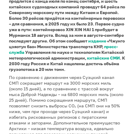
продлится с конца июля по конец сентября, и шесть
китайских судоходных компаний проведут 64 рейса по
Северному морскому пути между Китаем и Европой.
Более 30 рейсов придётся на контейнерные перевозки
– для сравнения, в 2025 году их было 23. Первое судно
уже в пути: контейнеровоз XIN XIN HAI 1 прибудет в
Мурманск 18 августа. Вслед за ним в августе-сентябре
последуют другие. Об этом сообщают
издание
«Чжунго
цзяотун бао» Министерства транспорта КНР,
пресс-
служба
Управления по науке и технологиям Китайской
метеорологической администрации,
китайские СМИ
. К
2030 году Россия и Китай нацелены достичь объёма
грузопотока в 20 млн тонн.
По сравнению с движением через Суэцкий канал
СМП сокращает маршрут на 3000 морских миль
(около 15 дней), а по сравнению с трассой вокруг
мыса Доброй Надежды – на 6800 морских миль (около
25 дней). Помимо сокращения маршрута, СМП
позволяет снизить выбросы CO₂ (на СМП они на 50%
ниже, чем при проходе через Суэцкий канал) и
избегать рискованных регионов с пиратскими
атаками и заторами. Дополнительное преимущество
Арктики – низкая температура воздуха, идеально