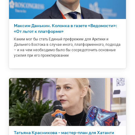
Максим Данькин. Колонка в газете «Ведомости»:
«От льгот к платформе»
Каким мог бы стать Единый префрежим для Арктики и
Дальнего Востока в случае иного, платформенного, подхода
– и на чем необходимо было бы сосредоточить основные
усилия при его проектировании
Татьяна Красникова – мастер-план для Хатанги