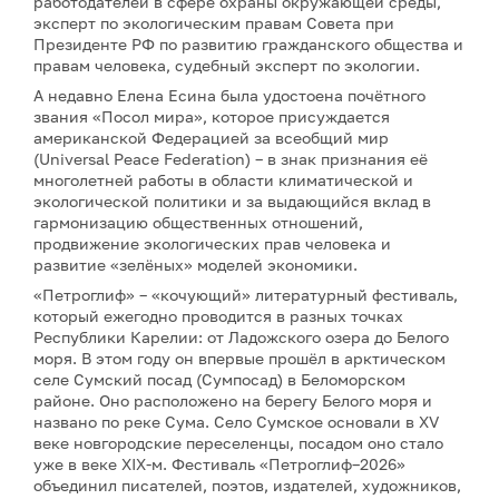
работодателей в сфере охраны окружающей среды,
эксперт по экологическим правам Совета при
Президенте РФ по развитию гражданского общества и
правам человека, судебный эксперт по экологии.
А недавно Елена Есина была удостоена почётного
звания «Посол мира», которое присуждается
американской Федерацией за всеобщий мир
(Universal Peace Federation) – в знак признания её
многолетней работы в области климатической и
экологической политики и за выдающийся вклад в
гармонизацию общественных отношений,
продвижение экологических прав человека и
развитие «зелёных» моделей экономики.
«Петроглиф» – «кочующий» литературный фестиваль,
который ежегодно проводится в разных точках
Республики Карелии: от Ладожского озера до Белого
моря. В этом году он впервые прошёл в арктическом
селе Сумский посад (Сумпосад) в Беломорском
районе. Оно расположено на берегу Белого моря и
названо по реке Сума. Село Сумское основали в XV
веке новгородские переселенцы, посадом оно стало
уже в веке XIX-м. Фестиваль «Петроглиф–2026»
объединил писателей, поэтов, издателей, художников,