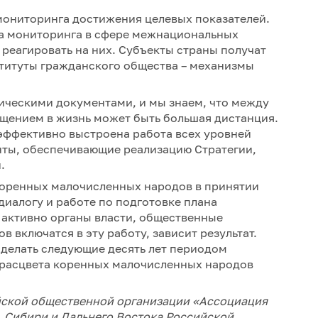
мониторинга достижения целевых показателей.
а мониторинга в сфере межнациональных
реагировать на них. Субъекты страны получат
ституты гражданского общества – механизмы
ическими документами, и мы знаем, что между
ощением в жизнь может быть большая дистанция.
 эффективно выстроена работа всех уровней
нты, обеспечивающие реализацию Стратегии,
й.
 коренных малочисленных народов в принятии
диалогу и работе по подготовке плана
о активно органы власти, общественные
 включатся в эту работу, зависит результат.
сделать следующие десять лет периодом
 расцвета коренных малочисленных народов
кой общественной организации «Ассоциация
 Сибири и Дальнего Востока Российской