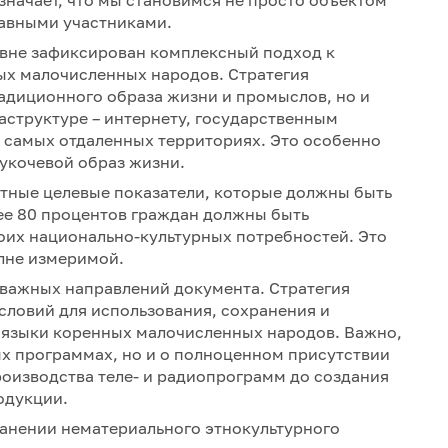
значает, что мы становимся не просто объектом
равными участниками.
овне зафиксирован комплексный подход к
х малочисленных народов. Стратегия
адиционного образа жизни и промыслов, но и
аструктуре – интернету, государственным
 самых отдаленных территориях. Это особенно
лукочевой образ жизни.
етные целевые показатели, которые должны быть
нее 80 процентов граждан должны быть
оих национально-культурных потребностей. Это
олне измеримой.
з важных направлений документа. Стратегия
словий для использования, сохранения и
я языки коренных малочисленных народов. Важно,
ных программах, но и о полноценном присутствии
роизводства теле- и радиопрограмм до создания
одукции.
ранении нематериального этнокультурного