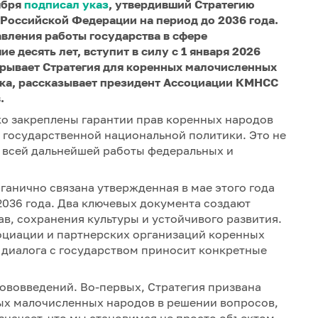
ября
подписал указ
, утвердивший Стратегию
Российской Федерации на период до 2036 года.
вления работы государства в сфере
десять лет, вступит в силу с 1 января 2026
крывает Стратегия для коренных малочисленных
ока, рассказывает президент Ассоциации КМНСС
.
ко закреплены гарантии прав коренных народов
 государственной национальной политики. Это не
я всей дальнейшей работы федеральных и
рганично связана утвержденная в мае этого года
036 года. Два ключевых документа создают
в, сохранения культуры и устойчивого развития.
социации и партнерских организаций коренных
диалога с государством приносит конкретные
ововведений. Во-первых, Стратегия призвана
ных малочисленных народов в решении вопросов,