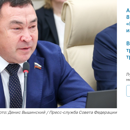
А
8
«
и
В
т
т
Л
м
ото: Денис Вышинский / Пресс-служба Совета Федерации