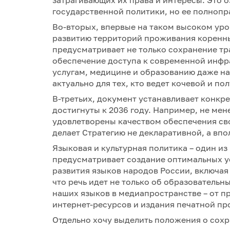
затрагивающих их права и интересы. Это о
государственной политики, но ее полноп
Во-вторых, впервые на таком высоком ур
развитию территорий проживания коренны
предусматривает не только сохранение тр
обеспечение доступа к современной инфр
услугам, медицине и образованию даже на
актуально для тех, кто ведет кочевой и по
В-третьих, документ устанавливает конкр
достигнуты к 2036 году. Например, не ме
удовлетворены качеством обеспечения св
делает Стратегию не декларативной, а вп
Языковая и культурная политика – один и
предусматривает создание оптимальных у
развития языков народов России, включа
что речь идет не только об образователь
наших языков в медиапространстве – от п
интернет-ресурсов и издания печатной пр
Отдельно хочу выделить положения о сох