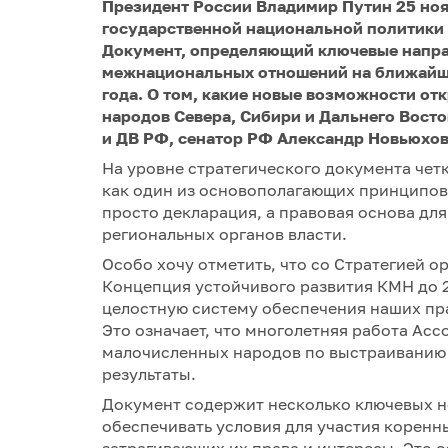
Президент России Владимир Путин 25 но
государственной национальной политики 
Документ, определяющий ключевые напра
межнациональных отношений на ближайшие 
года. О том, какие новые возможности от
народов Севера, Сибири и Дальнего Вост
и ДВ РФ, сенатор РФ Александр Новьюхов
На уровне стратегического документа чет
как один из основополагающих принципов
просто декларация, а правовая основа дл
региональных органов власти.
Особо хочу отметить, что со Стратегией о
Концепция устойчивого развития КМН до 2
целостную систему обеспечения наших пра
Это означает, что многолетняя работа Ас
малочисленных народов по выстраиванию 
результаты.
Документ содержит несколько ключевых н
обеспечивать условия для участия корен