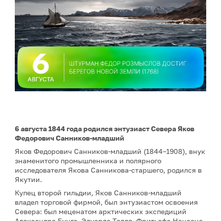
6 августа 1844 года родился энтузиаст Севера Яков
Федорович Санников-младший
Яков Федорович Санников-младший (1844–1908), внук
знаменитого промышленника и полярного
исследователя Якова Санникова-старшего, родился в
Якутии.
Купец второй гильдии, Яков Санников-младший
владел торговой фирмой, был энтузиастом освоения
Севера: был меценатом арктических экспедиций
Александра Бунге, Эдуарда Толля, Фритьофа Нансена.