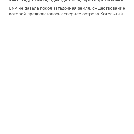
Ему не давала покоя загадочная земля, существование
которой предполагалось севернее острова Котельный
– считалось, что там аномально теплый климат и
плодородная земля. Первым сделал сообщение об
этом феномене его знаменитый дед – Я. Ф. Санников.
Внук тщетно пытался найти эту легендарную землю.
Об удивительной земле Санникова писал не только
Владимир Обручёв, по роману которого сняли фильм,
но и
GoArctic
.