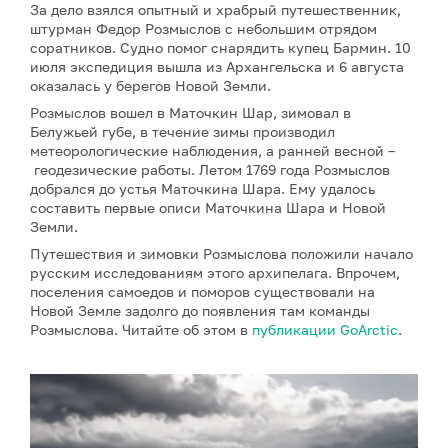
За дело взялся опытный и храбрый путешественник,
штурман Федор Розмыслов с небольшим отрядом
соратников. Судно помог снарядить купец Бармин. 10
июля экспедиция вышла из Архангельска и 6 августа
оказалась у берегов Новой Земли.
Розмыслов вошел в Маточкин Шар, зимовал в
Белужьей губе, в течение зимы производил
метеорологические наблюдения, а ранней весной –
геодезические работы. Летом 1769 года Розмыслов
добрался до устья Маточкина Шара. Ему удалось
составить первые описи Маточкина Шара и Новой
Земли.
Путешествия и зимовки Розмыслова положили начало
русским исследованиям этого архипелага. Впрочем,
поселения самоедов и поморов существовали на
Новой Земле задолго до появления там команды
Розмыслова. Читайте об этом в
публикации
GoArctic
.