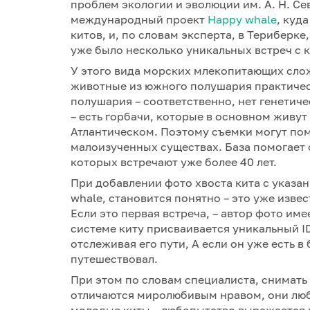
проблем экологии и эволюции им. А. Н. С
международный проект
Happy whale
, куд
китов, и, по словам эксперта, в Териберк
уже было несколько уникальных встреч с к
У этого вида морских млекопитающих слож
животные из южного полушария практичес
полушария – соответственно, нет генетиче
– есть горбачи, которые в основном живут 
Атлантическом. Поэтому съемки могут пом
малоизученных существах. База помогает о
которых встречают уже более 40 лет.
При добавлении фото хвоста кита с указан
whale, становится понятно – это уже изве
Если это первая встреча, – автор фото име
системе киту присваивается уникальный I
отслеживая его пути, А если он уже есть в
путешествовал.
При этом по словам специалиста, снимать
отличаются миролюбивым нравом, они люб
молодые киты – любопытство выражается 