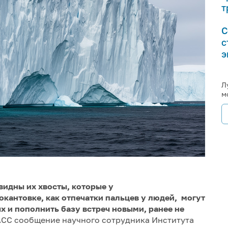
т
С
с
э
Л
м
видны их хвосты, которые у
окантовке, как отпечатки пальцев у людей, могут
 и пополнить базу встреч новыми, ранее не
СС сообщение научного сотрудника Института