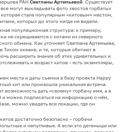
еверцова РАН
Светланы Артемьевой
. Существует
а все могут выкладывать фото хвостов горбатых
е, которая стала популярным «китовым» местом,
итами, которых до этого нигде не видели.
ная популяционная структура: к примеру,
ки не скрещиваются с китами из северного
ского обмена. Как уточняет Светлана Артемьева,
в Тихом океане, и те, которые обитают в
очь расширить знания об этих удивительных и
тслеживать и возраст китов – есть экземпляры,
ием места и даты съемки в базу проекта Happy
стный кит или произошла уникальная встреча.
ет возможность дать «своему» горбачу имя, а в
D и можно подписаться на информацию о нём,
 базе, можно увидеть все локации, где он
 китов достаточно безопасно – горбачи
опытные и непугливые. А если это детеныши или
в более активном поведении, прыжках, подходе