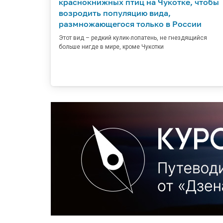
краснокнижных птиц на Чукотке, чтобы
возродить популяцию вида,
размножающегося только в России
Этот вид – редкий кулик-лопатень, не гнездящийся
больше нигде в мире, кроме Чукотки