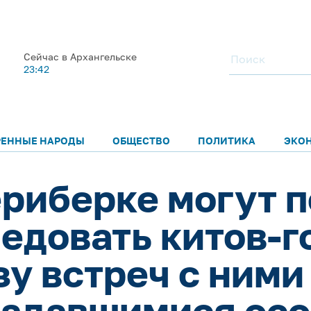
Сейчас в Архангельске
23:42
РЕННЫЕ НАРОДЫ
ОБЩЕСТВО
ПОЛИТИКА
ЭКО
ериберке могут 
едовать китов-г
зу встреч с ними
падавшимися ос