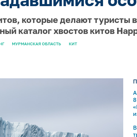
тов, которые делают туристы 
ый каталог хвостов китов Happ
НГ
МУРМАНСКАЯ ОБЛАСТЬ
КИТ
П
А
8
«
и
В
т