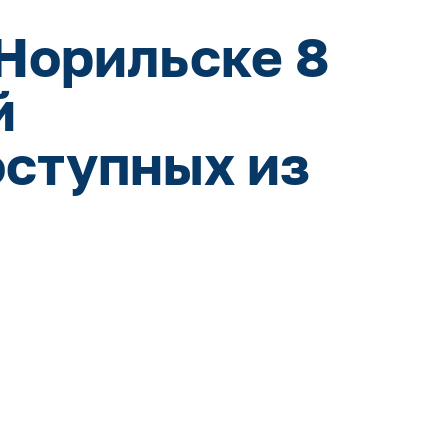
 Норильске 8
й
оступных из