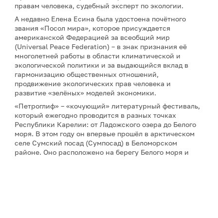
правам человека, судебный эксперт по экологии.
А недавно Елена Есина была удостоена почётного
звания «Посол мира», которое присуждается
американской Федерацией за всеобщий мир
(Universal Peace Federation) – в знак признания её
многолетней работы в области климатической и
экологической политики и за выдающийся вклад в
гармонизацию общественных отношений,
продвижение экологических прав человека и
развитие «зелёных» моделей экономики.
«Петроглиф» – «кочующий» литературный фестиваль,
который ежегодно проводится в разных точках
Республики Карелии: от Ладожского озера до Белого
моря. В этом году он впервые прошёл в арктическом
селе Сумский посад (Сумпосад) в Беломорском
районе. Оно расположено на берегу Белого моря и
названо по реке Сума. Село Сумское основали в XV
веке новгородские переселенцы, посадом оно стало
уже в веке XIX-м. Фестиваль «Петроглиф–2026»
объединил писателей, поэтов, издателей, художников,
композиторов и музыкантов из 15 регионов России.
Рассказ-победитель «Соль вечной мерзлоты» Елены