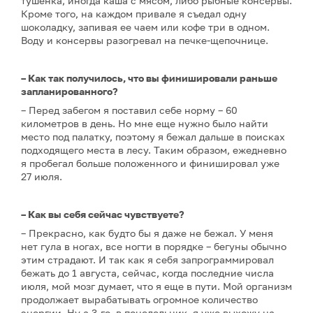
тушенка, иногда каша с мясом, либо рыбные консервы.
Кроме того, на каждом привале я съедал одну
шоколадку, запивая ее чаем или кофе три в одном.
Воду и консервы разогревал на печке-щепочнице.
– Как так получилось, что вы финишировали раньше
запланированного?
– Перед забегом я поставил себе норму – 60
километров в день. Но мне еще нужно было найти
место под палатку, поэтому я бежал дальше в поисках
подходящего места в лесу. Таким образом, ежедневно
я пробегал больше положенного и финишировал уже
27 июля.
– Как вы себя сейчас чувствуете?
– Прекрасно, как будто бы я даже не бежал. У меня
нет гула в ногах, все ногти в порядке – бегуны обычно
этим страдают. И так как я себя запрограммировал
бежать до 1 августа, сейчас, когда последние числа
июля, мой мозг думает, что я еще в пути. Мой организм
продолжает вырабатывать огромное количество
энергии. Ну а 3-го, в понедельник, я уже выхожу на