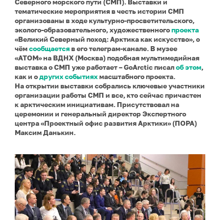
Северного морского пути (СМП). Выставки и
тематические мероприятия в честь истории СМП
организованы в ходе культурно-просветительского,
эколого-образовательного, художественного
проекта
«Великий Северный поход: Арктика как искусство», о
чём
сообщается
в его телеграм-канале. В музее
«АТОМ» на ВДНХ (Москва) подобная мультимедийная
выставка о СМП уже работает – GoArctic писал
об этом
,
как и о
других событиях
масштабного проекта.
На открытии выставки собрались ключевые участники
организации работы СМП и все, кто сейчас причастен
к арктическим инициативам. Присутствовал на
церемонии и генеральный директор Экспертного
центра «Проектный офис развития Арктики» (ПОРА)
Максим Данькин.