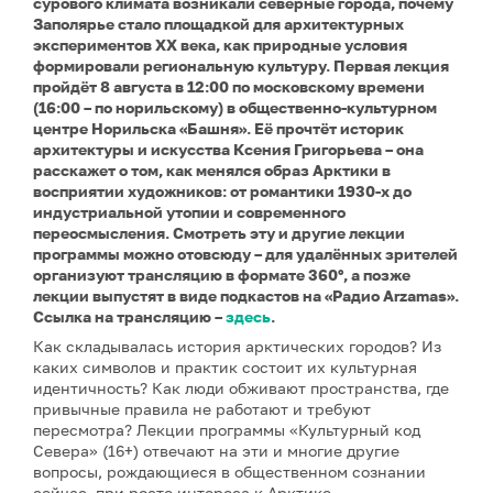
сурового климата возникали северные города, почему
Заполярье стало площадкой для архитектурных
экспериментов XX века, как природные условия
формировали региональную культуру. Первая лекция
пройдёт 8 августа в 12:00 по московскому времени
(16:00 – по норильскому) в общественно-культурном
центре Норильска «Башня». Её прочтёт историк
архитектуры и искусства Ксения Григорьева – она
расскажет о том, как менялся образ Арктики в
восприятии художников: от романтики 1930-х до
индустриальной утопии и современного
переосмысления. Смотреть эту и другие лекции
программы можно отовсюду – для удалённых зрителей
организуют трансляцию в формате 360°, а позже
лекции выпустят в виде подкастов на «Радио Arzamas».
Ссылка на трансляцию –
здесь
.
Как складывалась история арктических городов? Из
каких символов и практик состоит их культурная
идентичность? Как люди обживают пространства, где
привычные правила не работают и требуют
пересмотра? Лекции программы «Культурный код
Севера» (16+) отвечают на эти и многие другие
вопросы, рождающиеся в общественном сознании
сейчас, при росте интереса к Арктике.