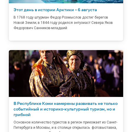
Этот день в истории Арктики – 6 августа
В 1768 году штурман Федор Розмыслов достиг берегов
Новой Земли; в 1844 году родился энтузиаст Севера Яков
Федорович Санников-младший
В Республике Коми намерены развивать не только
событийный и историко-культурный туризм, но и
грибной
Основное количество туристов в регион приезжает из Санкт-
Петербурга и Москвы, и в столице открылась фотовыставка,