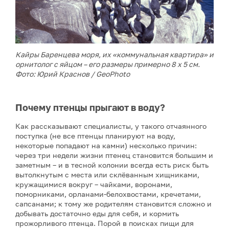
Кайры Баренцева моря, их «коммунальная квартира» и
орнитолог с яйцом – его размеры примерно 8 х 5 см.
Фото: Юрий Краснов / GeoPhoto
Почему птенцы прыгают в воду?
Как рассказывают специалисты, у такого отчаянного
поступка (не все птенцы планируют на воду,
некоторые попадают на камни) несколько причин:
через три недели жизни птенец становится большим и
заметным – и в тесной колонии всегда есть риск быть
вытолкнутым с места или склёванным хищниками,
кружащимися вокруг – чайками, воронами,
поморниками, орланами-белохвостами, кречетами,
сапсанами; к тому же родителям становится сложно и
добывать достаточно еды для себя, и кормить
прожорливого птенца. Порой в поисках пищи для