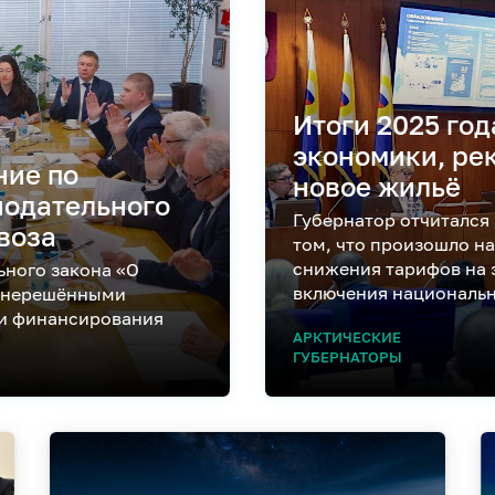
Итоги 2025 год
экономики, ре
ние по
новое жильё
нодательного
Губернатор отчитался
воза
том, что произошло на
снижения тарифов на 
ьного закона «О
включения национальн
я нерешёнными
 и финансирования
АРКТИЧЕСКИЕ
ГУБЕРНАТОРЫ