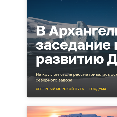
В Архангел
заседание 
развитию Д
На круглом столе рассматривались ос
северного завоза
СЕВЕРНЫЙ МОРСКОЙ ПУТЬ
ГОСДУМА