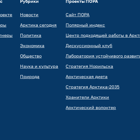
ас
Рубрики
Проекты ПОРА
роекте
Новости
Сайт ПОРА
оры
Арктика сегодня
Полярный индекс
тнеры
Политика
Центр подходящей работы в Аркт
Экономика
Дискуссионный клуб
Общество
Лаборатория устойчивого развит
Наука и культура
Стратегия Норильска
Природа
Арктическая диета
Стратегия Арктика-2035
Хранители Арктики
Арктический волонтер