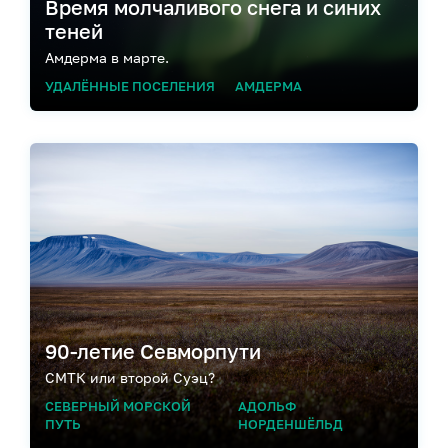
Время молчаливого снега и синих
теней
Амдерма в марте.
УДАЛЁННЫЕ ПОСЕЛЕНИЯ
АМДЕРМА
90-летие Севморпути
СМТК или второй Суэц?
СЕВЕРНЫЙ МОРСКОЙ
АДОЛЬФ
ПУТЬ
НОРДЕНШЁЛЬД