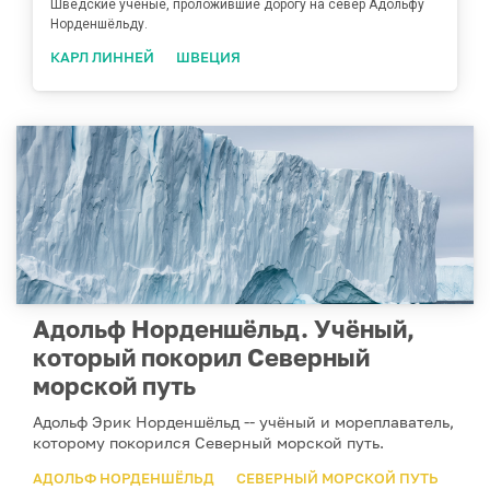
Шведские учёные, проложившие дорогу на север Адольфу
Норденшёльду.
КАРЛ ЛИННЕЙ
ШВЕЦИЯ
Адольф Норденшёльд. Учёный,
который покорил Северный
морской путь
Адольф Эрик Норденшёльд -- учёный и мореплаватель,
которому покорился Северный морской путь.
АДОЛЬФ НОРДЕНШЁЛЬД
СЕВЕРНЫЙ МОРСКОЙ ПУТЬ