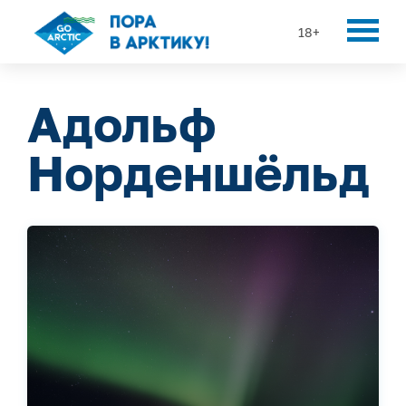
18+
Адольф
Норденшёльд