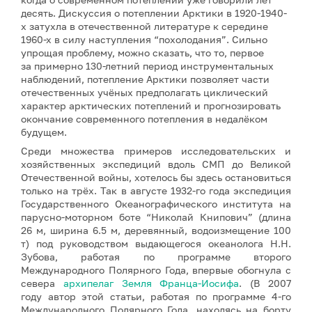
десять. Дискуссия о потеплении Арктики в 1920-1940-
х затухла в отечественной литературе к середине
1960-х в силу наступления “похолодания”. Сильно
упрощая проблему, можно сказать, что то, первое
за примерно 130-летний период инструментальных
наблюдений, потепление Арктики позволяет части
отечественных учёных предполагать циклический
характер арктических потеплений и прогнозировать
окончание современного потепления в недалёком
будущем.
Среди множества примеров исследовательских и
хозяйственных экспедиций вдоль СМП до Великой
Отечественной войны, хотелось бы здесь остановиться
только на трёх. Так в августе 1932-го года экспедиция
Государственного Океанографического института на
парусно-моторном боте “Николай Книпович” (длина
26 м, ширина 6.5 м, деревянный, водоизмещение 100
т) под руководством выдающегося океанолога Н.Н.
Зубова, работая по программе второго
Международного Полярного Года, впервые обогнула с
севера
архипелаг Земля Франца-Иосифа
. (В 2007
году автор этой статьи, работая по программе 4-го
Международного Полярного Года, находясь на борту