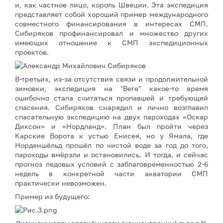
и, как частное лицо, король Швеции. Эта экспедиция
представляет собой хороший пример международного
совместного финансирования в интересах СМП.
Сибиряков профинансировал и множество других
имеющих отношение к СМП экспедиционных
проектов.
В-третьих, из-за отсутствия связи и продолжительной
зимовки, экспедиция на "Веге" какое-то время
ошибочно стала считаться пропавшей и требующей
спасения. Сибиряков снарядил и лично возглавил
спасательную экспедицию на двух пароходах «Оскар
Диксон» и «Нордланд». План был пройти через
Карские Ворота к устью Енисея, но у Ямала, где
Норденшёльд прошёл по чистой воде за год до того,
пароходы вмёрзли и остановились. И тогда, и сейчас
прогноз ледовых условий с заблаговременностью 2-6
недель в конкретной части акватории СМП
практически невозможен.
Пример из будущего: