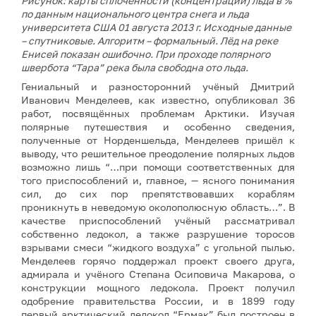
Рисунок: карты сплочённости (концентрации) льда в %
по данным национального центра снега и льда
университета США 01 августа 2013 г. Исходные данные
– спутниковые. Алгоритм – формальный. Лёд на реке
Енисей показан ошибочно. При проходе полярного
швербота “Тара” река была свободна ото льда.
Гениальный и разносторонний учёный Дмитрий
Иванович Менделеев, как известно, опубликовал 36
работ, посвящённых проблемам Арктики. Изучая
полярные путешествия и особенно сведения,
полученные от Норденшельда, Менделеев пришёл к
выводу, что решительное преодоление полярных льдов
возможно лишь “…при помощи соответственных для
того приспособлений и, главное, — ясного понимания
сил, до сих пор препятствовавших кораблям
проникнуть в неведомую околополюсную область…”. В
качестве приспособлений учёный рассматривал
собственно ледокол, а также разрушение торосов
взрывами смеси “жидкого воздуха” с угольной пылью.
Менделеев горячо поддержал проект своего друга,
адмирала и учёного Степана Осиповича Макарова, о
конструкции мощного ледокола. Проект получил
одобрение правительства России, и в 1899 году
первый арктический ледокол “Ермак” был построен в