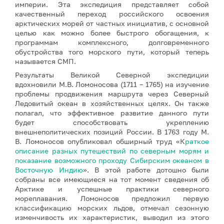
империи. Эта экспедиция представляет собой
качественный переход российского освоения
арктических морей от частных инициатив, с основной
целью как можно более быстрого обогащения, к
программам комплексного, долговременного
обустройства того морского пути, который теперь
называется СМП.
Результаты Великой Северной экспедиции
вдохновили М.В. Ломоносова (1711 – 1765) на изучение
проблемы продвижения маршрута через Северный
Ледовитый океан в хозяйственных целях. Он также
полагал, что эффективное развитие данного пути
будет способствовать укреплению
внешнеполитических позиций России. В 1763 году М.
В. Ломоносов опубликовал обширный труд «К
раткое
описание разных путешествий по северным морям и
показание возможного проходу Сибирским океаном в
Восточную Индию
». В этой работе дотошно были
собраны все имеющиеся на тот момент сведения об
Арктике и успешные практики северного
мореплавания. Ломоносов предложил первую
классификацию морских льдов, отмечал сезонную
изменчивость их характеристик, выводил из этого