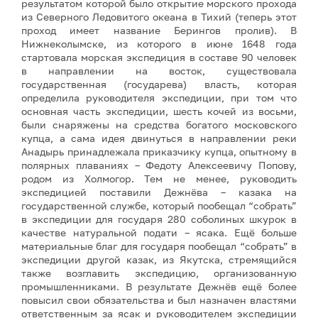
результатом которой было открытие морского прохода
из Северного Ледовитого океана в Тихий (теперь этот
проход имеет название Берингов пролив). В
Нижнеколымске, из которого в июне 1648 года
стартовала морская экспедиция в составе 90 человек
в направлении на восток, существовала
государственная (государева) власть, которая
определила руководителя экспедиции, при том что
основная часть экспедиции, шесть кочей из восьми,
были снаряжены на средства богатого московского
купца, а сама идея двинуться в направлении реки
Анадырь принадлежала приказчику купца, опытному в
полярных плаваниях – Федоту Алексеевичу Попову,
родом из Холмогор. Тем не менее, руководить
экспедицией поставили Дежнёва – казака на
государственной службе, который пообещал “собрать”
в экспедиции для государя 280 соболиных шкурок в
качестве натуральной подати – ясака. Ещё больше
материальные благ для государя пообещал “собрать” в
экспедиции другой казак, из Якутска, стремящийся
также возглавить экспедицию, организованную
промышленниками. В результате Дежнёв ещё более
повысил свои обязательства и был назначен властями
ответственным за ясак и руководителем экспедиции