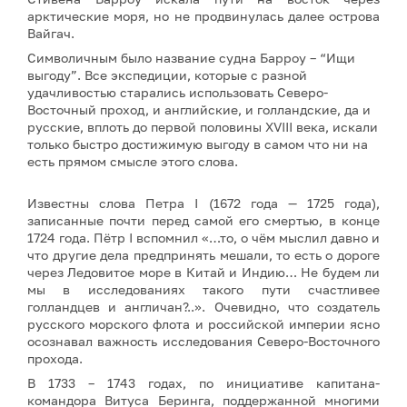
арктические моря, но не продвинулась далее острова
Вайгач.
Символичным было название судна Барроу – “Ищи
выгоду”. Все экспедиции, которые с разной
удачливостью старались использовать Северо-
Восточный проход, и английские, и голландские, да и
русские, вплоть до первой половины XVIII века, искали
только быстро достижимую выгоду в самом что ни на
есть прямом смысле этого слова.
Известны слова Петра I (1672 года — 1725 года),
записанные почти перед самой его смертью, в конце
1724 года. Пётр I вспомнил «…то, о чём мыслил давно и
что другие дела предпринять мешали, то есть о дороге
через Ледовитое море в Китай и Индию… Не будем ли
мы в исследованиях такого пути счастливее
голландцев и англичан?..». Очевидно, что создатель
русского морского флота и российской империи ясно
осознавал важность исследования Северо-Восточного
прохода.
В 1733 – 1743 годах, по инициативе капитана-
командора Витуса Беринга, поддержанной многими