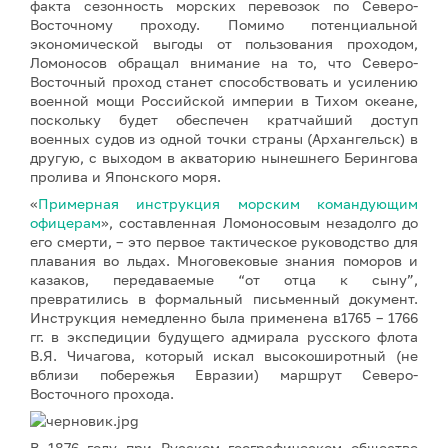
факта сезонность морских перевозок по Северо-
Восточному проходу. Помимо потенциальной
экономической выгоды от пользования проходом,
Ломоносов обращал внимание на то, что Северо-
Восточный проход станет способствовать и усилению
военной мощи Российской империи в Тихом океане,
поскольку будет обеспечен кратчайший доступ
военных судов из одной точки страны (Архангельск) в
другую, с выходом в акваторию нынешнего Берингова
пролива и Японского моря.
«
Примерная инструкция морским командующим
офицерам
», составленная Ломоносовым незадолго до
его смерти, – это первое тактическое руководство для
плавания во льдах. Многовековые знания поморов и
казаков, передаваемые “от отца к сыну”,
превратились в формальный письменный документ.
Инструкция немедленно была применена в1765 – 1766
гг. в экспедиции будущего адмирала русского флота
В.Я. Чичагова, который искал высокоширотный (не
вблизи побережья Евразии) маршрут Северо-
Восточного прохода.
В 1876 году при Русском географическом обществе