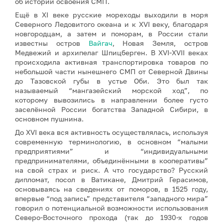
об истории освоения СМП.
Ещё в XI веке русские мореходы выходили в моря
Северного Ледовитого океана и к XVI веку, благодаря
новгородцам, а затем и поморам, в России стали
известны остров
Вайгач
, Новая Земля, остров
Медвежий и архипелаг Шпицберген. В XVI-XVII веках
происходила активная транспортировка товаров по
небольшой части нынешнего СМП от Северной Двины
до Тазовской губы в устье Оби. Это был так
называемый “мангазейский морской ход”, по
которому вывозились в направлении более густо
заселённой России богатства Западной Сибири, в
основном пушнина.
До XVI века вся активность осуществлялась, используя
современную терминологию, в основном “малыми
предприятиями” и “индивидуальными
предпринимателями, объединёнными в кооперативы”
на свой страх и риск. А что государство? Русский
дипломат, посол в Ватикане, Дмитрий Герасимов,
основываясь на сведениях от поморов, в 1525 году,
впервые “под запись” представителя “западного мира”
говорил о потенциальной возможности использования
Северо-Восточного прохода (так до 1930-х годов