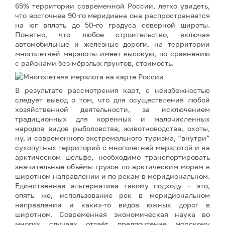
65% территории современной России, легко увидеть,
что восточнее 90-го меридиана она распространяется
на юг вплоть до 50-го градуса северной широты.
Понятно, что любое строительство, включая
автомобильные и железные дороги, на территории
многолетней мерзлоты имеет высокую, по сравнению
с районами без мёрзлых грунтов, стоимость.
В результате рассмотрения карт, с неизбежностью
следует вывод о том, что для осуществления любой
хозяйственной деятельности, за исключением
традиционных для коренных и малочисленных
народов видов рыболовства, животноводства, охоты,
ну, и современного экстремального туризма, “внутри”
сухопутных территорий с многолетней мерзлотой и на
арктическом шельфе, необходимо транспортировать
значительные объёмы грузов по арктическим морям в
широтном направлении и по рекам в меридиональном.
Единственная альтернатива такому подходу – это,
опять же, использование рек в меридиональном
направлении и каких-то видов южных дорог в
широтном. Современная экономическая наука во
многих случаях отдаёт предпочтение морскому