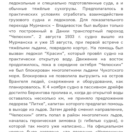
ледокольные и специально подготовленные суда, а и
обычные тяжёлые сухогрузы. Предполагалось в
практических условиях отработать взаимодействие
грузового судна и ледоколов. Для показательного
перехода Мурманск – Владивосток был выбран только
что построенный в Дании транспортный пароход
“Челюскин”. 2 августа 1933 г. судно вышло из
Мурманска и уже 15 августа, при первой встрече с
тяжёлыми льдами, повредило корпус. На помощь был
вызван ледокол “Красин”, который провёл судно на
практически открытую воду. Движение на восток
продолжилось, пока в середине октября “Челюскин”
не был блокирован многолетними льдами Чукотского
моря. Блокировка не позволила выгрузить на остров
Врангеля людей, снаряжение и оборудование, как
планировалось. К 4 ноября судно в пассивном дрейфе
достигло Берингова пролива и, когда до открытой воды
оставалось несколько км, не приняло предложение
ледореза “Литке”, капитан которого предлагал помощь
в выходе из льдов. Затем дрейф сменил направление,
“Челюскин” опять попал в район многолетних льдов,
началась героическая зимовка (с гибелью судна), о
которой так много уже написано… На официальном
уровне было заявлено, что плавание «Челюскина»