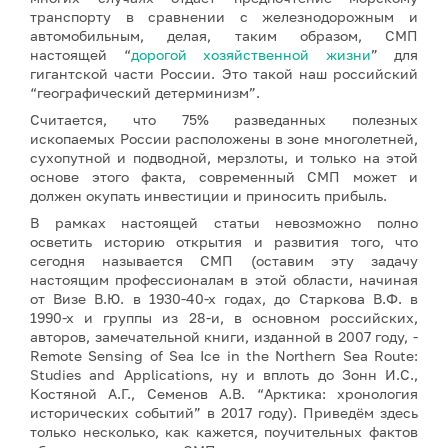
транспорту в сравнении с железнодорожным и
автомобильным, делая, таким образом, СМП
настоящей “
дорогой хозяйственной жизни
” для
гигантской части России. Это такой наш российский
“географический детерминизм”.
Считается, что 75% разведанных полезных
ископаемых России расположены в зоне многолетней,
сухопутной и подводной, мерзлоты, и только на этой
основе этого факта, современный СМП может и
должен окупать инвестиции и приносить прибыль.
В рамках настоящей статьи невозможно полно
осветить историю открытия и развития того, что
сегодня называется СМП (оставим эту задачу
настоящим профессионалам в этой области, начиная
от Визе В.Ю. в 1930-40-х годах, до Старкова В.Ф. в
1990-х и группы из 28-и, в основном российских,
авторов, замечательной книги, изданной в 2007 году, -
Remote Sensing of Sea Ice in the Northern Sea Route:
Studies and Applications, ну и вплоть до Зонн И.С.,
Костяной А.Г., Семенов А.В. “Арктика: хронология
исторических событий” в 2017 году). Приведём здесь
только несколько, как кажется, поучительных фактов