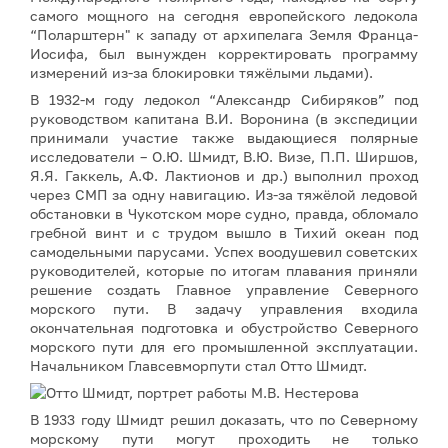
самого мощного на сегодня европейского ледокола
“Поларштерн" к западу от архипелага Земля Франца-
Иосифа, был вынужден корректировать программу
измерений из-за блокировки тяжёлыми льдами).
В 1932-м году ледокол “Александр Сибиряков” под
руководством капитана В.И. Воронина (в экспедиции
принимали участие также выдающиеся полярные
исследователи – О.Ю. Шмидт, В.Ю. Визе, П.П. Ширшов,
Я.Я. Гаккель, А.Ф. Лактионов и др.) выполнил проход
через СМП за одну навигацию. Из-за тяжёлой ледовой
обстановки в Чукотском море судно, правда, обломало
гребной винт и с трудом вышло в Тихий океан под
самодельными парусами. Успех воодушевил советских
руководителей, которые по итогам плавания приняли
решение создать Главное управление Северного
морского пути. В задачу управления входила
окончательная подготовка и обустройство Северного
морского пути для его промышленной эксплуатации.
Начальником Главсевморпути стал Отто Шмидт.
В 1933 году Шмидт решил доказать, что по Северному
морскому пути могут проходить не только