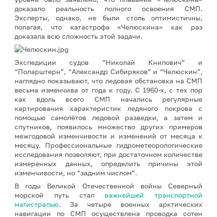
доказало реальность полного освоения СМП.
Эксперты, однако, не были столь оптимистичны,
полагая, что катастрофа «Челюскина» как раз
доказала всю сложность этой задачи.
Экспедиции судов “Николай Книпович” и
“Поларштерн”, “Александр Сибиряков” и “Челюскин”,
наглядно показывают, что ледовая обстановка на СМП
весьма изменчива от года к году. С 1960-х, с тех пор
как вдоль всего СМП начались регулярные
картирования характеристик ледяного покрова с
помощью самолётов ледовой разведки, а затем и
спутников, появилось множество других примеров
межгодовой изменчивости и изменений от месяца к
месяцу. Профессиональные гидрометеорологические
исследования позволяют, при достаточном количестве
измеренных данных, определить причины этой
изменчивости, но “задним числом”.
В годы Великой Отечественной войны Северный
морской путь стал
важнейшей транспортной
магистралью
. За четыре военных арктических
навигации по СМП осуществлена проводка сотен