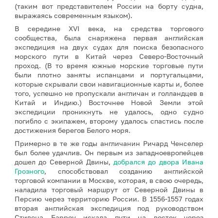
(таким вот представителем Роccии на борту судна,
выражаясь современным языком).
В середине XVI века, на средства торгового
сообщества, была снаряжена первая английская
экспедиция на двух судах для поиска безопасного
морского пути в Китай через Северо-Восточный
проход. (В то время южные морские торговые пути
были плотно заняты испанцами и португальцами,
которые скрывали свои навигационные карты и, более
того, успешно не пропускали англичан и голландцев в
Китай и Индию.) Восточнее Новой Земли этой
экспедиции проникнуть не удалось, одно судно
погибло с экипажем, второму удалось спастись после
достижения берегов Белого моря.
Примерно в те же годы англичанин Ричард Ченселер
был более удачлив. Он первым из западноевропейцев
дошел до Северной Двины,
добрался до двора Ивана
Грозного
, способствовал созданию английской
торговой компании в Москве, которая, в свою очередь,
наладила торговый маршрут от Северной Двины в
Персию через территорию России. В 1556-1557 годах
вторая английская экспедиция под руководством
Стивена Барроу искала пути на восток через