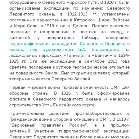
оборудованию Северного морского пути. В 1910 г. были
организованы экспедиции по изучению Северного
Ледовитого океана, в 1912-1913 гг. установлены
постоянные радиостанции в Югорском Шаре, Вайгаче
и Маре-Сале, в 1915 г. на о. Диксон. Первое сквозное
плавание в направлении с востока на запад, с
зимовкой у полуострова Таймыр, совершила
гидрографическая экспедиция Северного Ледовитого
океана под руководством Б.А. Вилькицкого
на
ледокольных пароходах «Таймыр» и «Вайгач» в 1914-
1915 гг. Эта же экспедиция в сентябре 1913 года
сделала последнее крупное географическое открытие
на поверхности Земли. Был открыт архипелаг, который
теперь называется Северной Землей.
Первая мировая война показала значимость СМП для
обороны страны. В 1916 г. была сформирована
флотилия Северного ледовитого океана и началось
строительство Усть-Енисейского порта.
Примечательны действия противоборствующих в
Гражданской войне сторон в отношении СМП. В 1919 г.
“Верховный правитель России”, а в прошлом
активный участник гидрографической экспедиции
Северного Ледовитого океана и более ранних морских