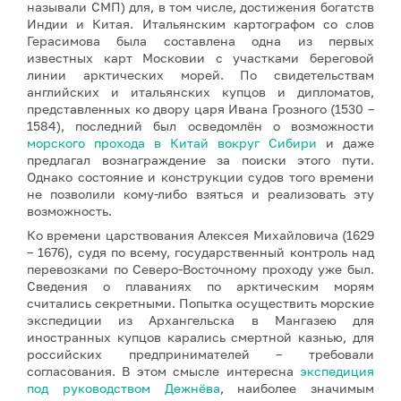
называли СМП) для, в том числе, достижения богатств
Индии и Китая. Итальянским картографом со слов
Герасимова была составлена одна из первых
известных карт Московии с участками береговой
линии арктических морей. По свидетельствам
английских и итальянских купцов и дипломатов,
представленных ко двору царя Ивана Грозного (1530 –
1584), последний был осведомлён о возможности
морского прохода в Китай вокруг Сибири
и даже
предлагал вознаграждение за поиски этого пути.
Однако состояние и конструкции судов того времени
не позволили кому-либо взяться и реализовать эту
возможность.
Ко времени царствования Алексея Михайловича (1629
– 1676), судя по всему, государственный контроль над
перевозками по Северо-Восточному проходу уже был.
Сведения о плаваниях по арктическим морям
считались секретными. Попытка осуществить морские
экспедиции из Архангельска в Мангазею для
иностранных купцов карались смертной казнью, для
российских предпринимателей – требовали
согласования. В этом смысле интересна
экспедиция
под руководством Дежнёва
, наиболее значимым