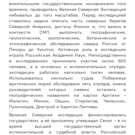
влиятельными государственными чиновниками того
времени, проводилась Великая Северная Экспедиция
небывалых до того масштабов. Перед экспедицией
ставились задачи описать часть северных берегов
Северной Америки, достичь Японии и, что важно в
контексте СМП, выполнить географические,
геологические, зоологические, ботанические и
этнографические обследования севера России от
Печоры до Чукотки. Активную роль в экспедиции
играла Российская Академия Наук. Непосредственно
в исследованиях принимали участие около 600
человек, а в основных и вспомогательных отрядах
экспедиции работало несколько тысяч человек.
Использовалось несколько судов. Побережье
арктических морей обследовали пять отрядов, имена
руководителей которых навеки остались в
географических названиях на картах Арктики –
Малыгин, Минин, Овцын, Стерлигов, Челюскин,
Прончищев, Дмитрий и Харитон Лаптевы.
Великая Северная экспедиция финансировалась
государством, а её программу утверждал Сенат – в то
время высший государственный орган
исполнительной и судебной власти Российской