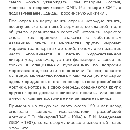
смело можно утверждать “Мы говорим Россия,
Арктика, а подразумеваем СМП. Мы говорим СМП, а
подразумеваем …да-да… российскую Арктику”.
Посмотрев на карту нашей страны нетрудно понять,
почему же жители нашей державы, со славной, но, в
общем-то, сравнительно короткой историей морского
флота, как правило, знакомы с собственным
названием одной из множества других мировых
морских транспортных артерий, почему это название
часто упоминается в песнях, художественной
литературе, фильмах, устном фольклоре, а вовсе не
только в специальных публикациях по вопросам
мореплавания, техники и экономики. Так вот, на карте
мы видим множество больших рек, текущих примерно
вдоль меридианов с юга на север в моря российской
Арктики, которые, в свою очередь, соединяются друг с
другом через довольно широкие проливы или вовсе
имеют открытые восточные или западные границы.
Примерно на такую же карту около 120-и лет назад
смотрели великие исследователи российской
Арктики С.О. Макаров(1848 - 1904) и Д.И. Менделеев
(1834 - 1907), когда сформулировали известный тезис
о том, что