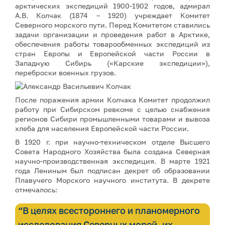
арктических экспедиций 1900-1902 годов, адмирал
А.В. Колчак (1874 – 1920) учреждает Комитет
Северного морского пути. Перед Комитетом ставились
задачи организации и проведения работ в Арктике,
обеспечения работы товарообменных экспедиций из
стран Европы и Европейской части России в
Западную Сибирь («Карские экспедиции»),
переброски военных грузов.
После поражения армии Колчака Комитет продолжил
работу при Сибирском ревкоме с целью снабжения
регионов Сибири промышленными товарами и вывоза
хлеба для населения Европейской части России.
В 1920 г. при научно-техническом отделе Высшего
Совета Народного Хозяйства была создана Северная
научно-производственная экспедиция. В марте 1921
года Лениным был подписан декрет об образовании
Плавучего Морского научного института. В декрете
отмечалось:
“В целях всестороннего и планомерного
исследования Северных морей, их