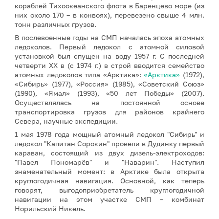
кораблей Тихоокеанского флота в Баренцево море (из
них около 170 – в конвоях), перевезено свыше 4 млн.
тонн различных грузов.
В послевоенные годы на СМП началась эпоха атомных
ледоколов. Первый ледокол с атомной силовой
установкой был спущен на воду 1957 г. С последней
четверти XX в (с 1974 г.) в строй вводится семейство
атомных ледоколов типа «Арктика»:
«Арктика»
(1972),
«Сибирь» (1977), «Россия» (1985), «Советский Союз»
(1990), «Ямал» (1993), «50 лет Победы» (2007).
Осуществлялась на постоянной основе
транспортировка грузов для районов крайнего
Севера, научные экспедиции.
1 мая 1978 года мощный атомный ледокол "Сибирь" и
ледокол "Капитан Сорокин" провели в Дудинку первый
караван, состоящий из двух дизель-электроходов:
"Павел Пономарёв" и "Наварин". Наступил
знаменательный момент: в Арктике была открыта
круглогодичная навигация. Основной, как теперь
говорят, выгодоприобретатель круглогодичной
навигации на этом участке СМП – комбинат
Норильский Никель.