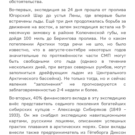
обстоятельства.
Во-первых, экспедиция за 24 дня прошла от пролива
Югорский Шар до устья Лены, где впервые были
встречены льды. Ещё три дня продолжалась борьба за
движение на восток, а затем экспедиция встала на 9-
месячную зимовку в районе Колюченской губы, не
дойдя 100 миль до Берингова пролива. Ни о каком
потеплении Арктики тогда речи не шло, но было
известно, что в августе-сентябре некоторых годов
значительные по протяжённости части СМП могут
быть свободными ото льда (однако в течение
нескольких дней, при ветрах северных румбов, могут
заполниться дрейфующим льдом из Центрального
Арктического бассейна). Не только тогда, но и сейчас
явления “заполнения” не прогнозируются с
заблаговременностью 2-4 недели и более.
Во-вторых, 40% финансового вклада в эту экспедицию
внёс представитель седьмого поколения богатейших
сибирских купцов – Александр Сибиряков (1849 –
1933). Он же снабдил экспедицию навигационными
картами, русскими лоциями, описанием успешных
практик плавания в арктических морях. Свои вклады
внесли также предприниматель из Гётеборга Диксон