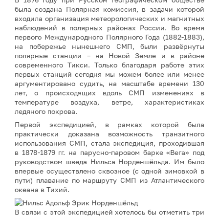
была создана Полярная комиссия, в задачи которой
входила организация метеорологических и магнитных
наблюдений в полярных районах России. Во время
первого Международного Полярного Года (1882-1883),
на побережье нынешнего СМП, были развёрнуты
полярные станции – на Новой Земле и в районе
современного Тикси. Только благодаря работе этих
первых станций сегодня мы можем более или менее
аргументировано судить, на масштабе времени 130
лет, о происходящих вдоль СМП изменениях в
температуре воздуха, ветре, характеристиках
ледяного покрова.
Первой экспедицией, в рамках которой была
практически доказана возможность транзитного
использования СМП, стала экспедиция, проходившая
в 1878-1879 гг. на парусно-паровом барке «Вега» под
руководством шведа Нильса Норденшёльда. Им было
впервые осуществлено сквозное (с одной зимовкой в
пути) плавание по маршруту СМП из Атлантического
океана в Тихий.
В связи с этой экспедицией хотелось бы отметить три