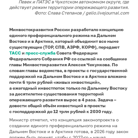
Певек и ПАТЭС в Чукотском автономном округе, где
действует режим территории опережающего развития.
Фото: Слава Степанов / gelio.livejournal.com
Минвостокразвития России разработало концепцию
единого преференциального режима на Дальнем
Востоке и в Арктике, который объединит все ныне
существующие (ТОР, СПВ, АЗРФ, КОРФ), передают
ТАСС
и
пресс-служба
Совета Федерации
Федерального Собрания РФ
со ссылкой на сообщение
главы Минвостокразвития Алексея Чекункова. По
словам главы ведомства, в проекты с государственной
поддержкой
на Дальнем Востоке и в Арктике вложено
почти 6 трлн рублей «живых инвестиций»,
а ежегодный инвестпоток только по Дальнему Востоку
за десятилетие существования территорий
опережающего развития вырос в 4 раза. Задача –
довести общий объём инвестиций в проекты
с господдержкой до 12 трлн рублей к 2030 году.
Министр отметил, что концепция законопроекта о
создании единого преференциального режима на
Дальнем Востоке и в Арктике готова, в 2026 году закон
должен быть принят, чтобы с 2027-го – начал