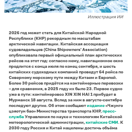
Иллюстрация ИИ
2026 год может стать для Китайской Народной
Республики (КНР) рекордным по масштабам
арктической навигации. Китайская ассоциация
судовладельцев (China Shipowners' Association)
опубликовала первый официальный план арктических
рейсов на этот год: согласно нему, навигационное окно
продлится с конца июля по конец сентября, и шесть
китайских судоходных компаний проведут 64 рейса по
Северному морскому пути между Китаем и Европой.
Более 30 рейсов придётся на контейнерные перевозки
– для сравнения, в 2025 году их было 23. Первое судно
уже в пути: контейнеровоз XIN XIN HAI 1 прибудет в
Мурманск 18 августа. Вслед за ним в августе-сентябре
последуют другие. Об этом сообщают
издание
«Чжунго
цзяотун бао» Министерства транспорта КНР,
пресс-
служба
Управления по науке и технологиям Китайской
метеорологической администрации,
китайские СМИ
. К
2030 году Россия и Китай нацелены достичь объёма