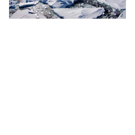
Фото: Сергей Аносов / GeoPhoto
Параллельно с расширением флота Китай запустил
принципиально новые сервисы для поддержки
арктической навигации: 1 августа 2026 года страна
впервые начала передачу 72-часовых прогнозов
состояния морского льда в Арктике по нескольким
каналам связи. Прогноз охватывает четыре ключевых
моря (Восточно-Сибирское, Лаптевых, Карское,
Баренцево) и четыре пролива (Берингов, Дмитрия
Лаптева, Вилькицкого, Карские Ворота). Система
мониторит три ключевых параметра ледового
покрытия – толщину льда, его площадь и скорость
дрейфа, и позволяет моделировать сложные
физические процессы взаимодействия атмосферы,
океана и льда в Арктике. Прогноз обновляется каждые
24 часа, имеет временное разрешение 3 часа и