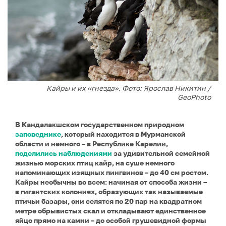
Кайры и их «гнезда». Фото: Ярослав Никитин /
GeoPhoto
В Кандалакшском государственном природном
заповеднике
, который находится в Мурманской
области и немного – в Республике Карелии,
поделились наблюдениями
за удивительной семейной
жизнью морских птиц кайр, на суше немного
напоминающих изящных пингвинов – до 40 см ростом.
Кайры необычны во всем: начиная от способа жизни –
в гигантских колониях, образующих так называемые
птичьи базары, они селятся по 20 пар на квадратном
метре обрывистых скал и откладывают единственное
яйцо прямо на камни – до особой грушевидной формы