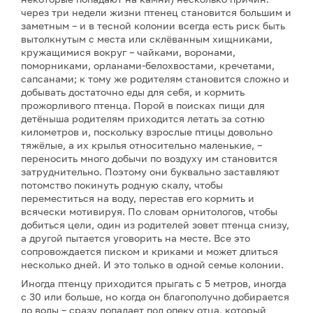
через три недели жизни птенец становится большим и
заметным – и в тесной колонии всегда есть риск быть
вытолкнутым с места или склёванным хищниками,
кружащимися вокруг – чайками, воронами,
поморниками, орланами-белохвостами, кречетами,
сапсанами; к тому же родителям становится сложно и
добывать достаточно еды для себя, и кормить
прожорливого птенца. Порой в поисках пищи для
детёныша родителям приходится летать за сотню
километров и, поскольку взрослые птицы довольно
тяжёлые, а их крылья относительно маленькие, –
переносить много добычи по воздуху им становится
затруднительно. Поэтому они буквально заставляют
потомство покинуть родную скалу, чтобы
переместиться на воду, перестав его кормить и
всячески мотивируя. По словам орнитологов, чтобы
добиться цели, один из родителей зовет птенца снизу,
а другой пытается уговорить на месте. Все это
сопровождается писком и криками и может длиться
несколько дней. И это только в одной семье колонии.
Иногда птенцу приходится прыгать с 5 метров, иногда
с 30 или больше, но когда он благополучно добирается
до воды – сразу попадает под опеку отца, который