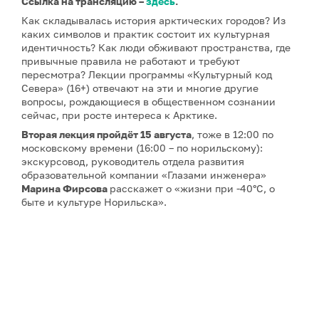
Ссылка на трансляцию –
здесь
.
Как складывалась история арктических городов? Из
каких символов и практик состоит их культурная
идентичность? Как люди обживают пространства, где
привычные правила не работают и требуют
пересмотра? Лекции программы «Культурный код
Севера» (16+) отвечают на эти и многие другие
вопросы, рождающиеся в общественном сознании
сейчас, при росте интереса к Арктике.
Вторая лекция
пройдёт 15 августа
, тоже в 12:00 по
московскому времени (16:00 – по норильскому):
экскурсовод, руководитель отдела развития
образовательной компании «Глазами инженера»
Марина Фирсова
расскажет о «жизни при -40°C, о
быте и культуре Норильска».
Третью и четвёртую
лекции об архитектуре Арктики
27 и 29 августа
прочтёт
Айрат Багаутдинов
– историк
архитектуры, экскурсовод, руководитель
образовательной компании «Глазами инженера».
Пятая лекция
запланирована на
5 сентября
– ее тема:
«Норильск, Магнитогорск, Новокузнецк: концепция
моногорода в советском строительстве». Автор –