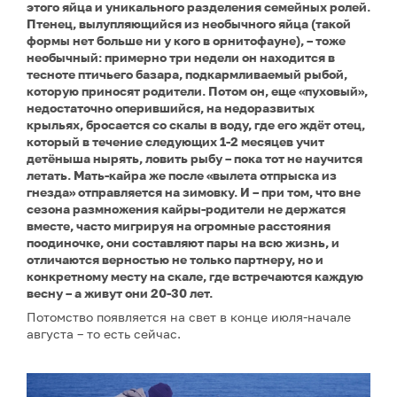
этого яйца и уникального разделения семейных ролей.
Птенец, вылупляющийся из необычного яйца (такой
формы нет больше ни у кого в орнитофауне), – тоже
необычный: примерно три недели он находится в
тесноте птичьего базара, подкармливаемый рыбой,
которую приносят родители. Потом он, еще «пуховый»,
недостаточно оперившийся, на недоразвитых
крыльях, бросается со скалы в воду, где его ждёт отец,
который в течение следующих 1-2 месяцев учит
детёныша нырять, ловить рыбу – пока тот не научится
летать. Мать-кайра же после «вылета отпрыска из
гнезда» отправляется на зимовку. И – при том, что вне
сезона размножения кайры-родители не держатся
вместе, часто мигрируя на огромные расстояния
поодиночке, они составляют пары на всю жизнь, и
отличаются верностью не только партнеру, но и
конкретному месту на скале, где встречаются каждую
весну – а живут они 20-30 лет.
Потомство появляется на свет в конце июля-начале
августа – то есть сейчас.