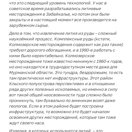
что это следующий уровень технологий. У нас в
советское время разрабатывались литиевые
месторождения в Забайкалье, но потом они были
закрыты и в настоящий момент все производится на
зарубежном сырье.
Дело в том, что извлечение лития из руды – сложный
наукоёмкий процесс. Комплексные руды (кстати,
Колмозерское месторождение содержит как раз такие)
требуют дорогого обогащения, и в 1990-е работать с
ними было нерентабельно. Колмозерское
месторождение тоже известно минимум с 1960-х годов,
но оно находится в труднодоступном месте даже для
Мурманской области. Это тундра, бездорожьем, то есть
там практически нет инфраструктуры. Этот район
Кльского полуострова перспективен и в отношении
ряда других полезных ископаемых, но именно в силу
вот такой общей неосвоенности туда сложно было
проникнуть, там буквально по зимникам возят даже
геологов. Если в этом районе будет построена
инфраструктура, то возможно это будет началом
освоения других месторождений, которые там тоже
ждут своего часа.
Изделия, в которых используется литий, – это