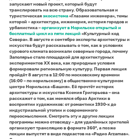
запускают новый проект, который будут
транслировать на всю страну. Образовательная и
туристическая
экосистема
«Глазами инженера», темы
которой – архитектура, инженерия, история городов и
урбанистика –
организует в Норильске открытый и
бесплатный цикл из пяти лекций
«Культурный код
Севера». В августе и сентябре эксперты архитектуры и
искусства будут рассказывать о том, как в условиях
сурового климата возникали северные города, почему
Заполярье стало площадкой для архитектурных
экспериментов XX века, как природные условия
формировали региональную культуру. Первая лекция
пройдёт 8 августа в 12:00 по московскому времени
(16:00 – по норильскому) в общественно-культурном
центре Норильска «Башня». Её прочтёт историк
архитектуры и искусства Ксения Григорьева – она
расскажет о том, как менялся образ Арктики в
восприятии художников: от романтики 1930-х до
индустриальной утопии и современного
переосмысления. Смотреть эту и другие лекции
программы можно отовсюду – для удалённых зрителей
организуют трансляцию в формате 360°, а позже
лекции выпустят в виде подкастов на «Радио Arzamas».