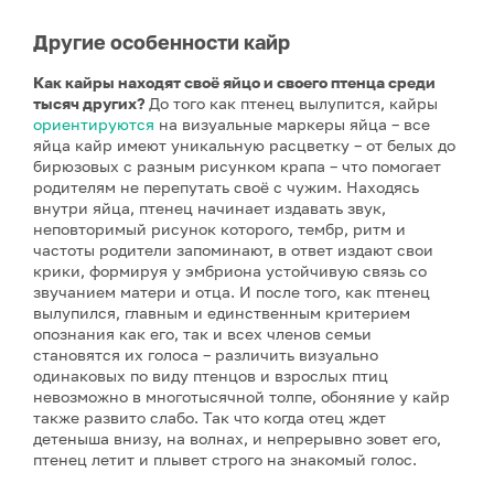
Другие особенности кайр
Как кайры находят своё яйцо и своего птенца среди
тысяч других?
До того как птенец вылупится, кайры
ориентируются
на визуальные маркеры яйца – все
яйца кайр имеют уникальную расцветку – от белых до
бирюзовых с разным рисунком крапа – что помогает
родителям не перепутать своё с чужим. Находясь
внутри яйца, птенец начинает издавать звук,
неповторимый рисунок которого, тембр, ритм и
частоты родители запоминают, в ответ издают свои
крики, формируя у эмбриона устойчивую связь со
звучанием матери и отца. И после того, как птенец
вылупился, главным и единственным критерием
опознания как его, так и всех членов семьи
становятся их голоса – различить визуально
одинаковых по виду птенцов и взрослых птиц
невозможно в многотысячной толпе, обоняние у кайр
также развито слабо. Так что когда отец ждет
детеныша внизу, на волнах, и непрерывно зовет его,
птенец летит и плывет строго на знакомый голос.