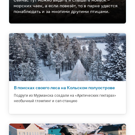
морских чаек, а если повезёт, то в парке удастся
понаблюдать и за многими другими птицами.
Первое правило при встрече с ними: не шуметь.
Есть также второе, третье и четвёртое (все очень
простые, но необходимые).
В поисках своего леса на Кольском полуострове
Подруги из Мурманска создали на «Арктических гектарах»
необычный глэмпинг и сап-станцию