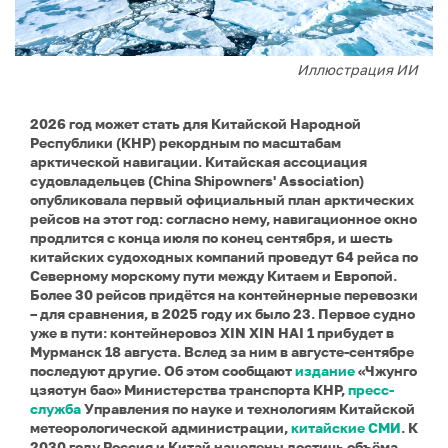
Иллюстрация ИИ
2026 год может стать для Китайской Народной
Республики (КНР) рекордным по масштабам
арктической навигации. Китайская ассоциация
судовладельцев (China Shipowners' Association)
опубликовала первый официальный план арктических
рейсов на этот год: согласно нему, навигационное окно
продлится с конца июля по конец сентября, и шесть
китайских судоходных компаний проведут 64 рейса по
Северному морскому пути между Китаем и Европой.
Более 30 рейсов придётся на контейнерные перевозки
– для сравнения, в 2025 году их было 23. Первое судно
уже в пути: контейнеровоз XIN XIN HAI 1 прибудет в
Мурманск 18 августа. Вслед за ним в августе-сентябре
последуют другие. Об этом сообщают
издание
«Чжунго
цзяотун бао» Министерства транспорта КНР,
пресс-
служба
Управления по науке и технологиям Китайской
метеорологической администрации,
китайские СМИ
. К
2030 году Россия и Китай нацелены достичь объёма