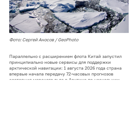
Фото: Сергей Аносов / GeoPhoto
Параллельно с расширением флота Китай запустил
принципиально новые сервисы для поддержки
арктической навигации: 1 августа 2026 года страна
впервые начала передачу 72-часовых прогнозов
состояния морского льда в Арктике по нескольким
каналам связи. Прогноз охватывает четыре ключевых
моря (Восточно-Сибирское, Лаптевых, Карское,
Баренцево) и четыре пролива (Берингов, Дмитрия
Лаптева, Вилькицкого, Карские Ворота). Система
мониторит три ключевых параметра ледового
покрытия – толщину льда, его площадь и скорость
дрейфа, и позволяет моделировать сложные
физические процессы взаимодействия атмосферы,
океана и льда в Арктике. Прогноз обновляется каждые