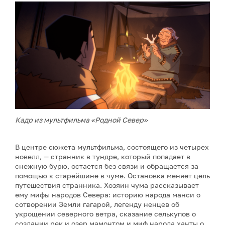
Кадр из мультфильма «Родной Север»
В центре сюжета мультфильма, состоящего из четырех
новелл, — странник в тундре, который попадает в
снежную бурю, остается без связи и обращается за
помощью к старейшине в чуме. Остановка меняет цель
путешествия странника. Хозяин чума рассказывает
ему мифы народов Севера: историю народа манси о
сотворении Земли гагарой, легенду ненцев об
укрощении северного ветра, сказание селькупов о
создании рек и озер мамонтом и миф народа ханты о