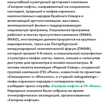
масштабный культурный арт-проект компании
«Газпром нефть», направленный на сохранение
наследия, традиций и мифов коренных
малочисленных народов Крайнего Севера и
включающий арт-инсталляцию, выставки,
анимационный фильм и поддерживающую
социальную программу. Социальная программа
работает в местах присутствия компании (ХМАО,
ЯНАО), инсталляции демонстрируются на крупных
мероприятиях, таких как Петербургский
международный экономический форум (ПМЭФ),
который прошел 3-6 июня, а специальный мультфильм
о культуре и мифах ханты, манси, ненцев и селькупов
доступен для просмотра в онлайн-кинотеатрах. В
основе сюжета анимации «Родной Север», созданной
группой компаний (ГК) «Рики», известной по проектам
«Смешарики» и «Фиксики», и
студией radugadesign
–
мифы коренных народов о сотворении мира,
сообщают пресс-службы
«Газпром нефти»
и
ГК «Рики»
.
Народные сказания были собраны во время
этнографических экспедиций, организованных
«Газпром нефтью».