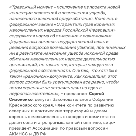
«Тревожный момент – исключение из проекта новой
концепции положений о возмещении ущерба,
нанесенного исконной среде обитания. Конечно, в
федеральном законе «О гарантиях прав коренных
малочисленных народов Российской Федерации»
содержится норма об отнесении к полномочиям
федеральных органов государственной власти
решения вопросов возмещения убытков, причиненных
им в результате нанесения ущерба исконной среде
обитания малочисленных народов деятельностью
организаций, но только тех, которые находятся в
федеральной собственности. Считаю, что хотя бы в
таком «рамочном» документе, как концепция, этот
вопрос должен быть урегулирован все равно, чтобы
потом коренные не остались один на один с
недропользователями»,
– предлагает
Сергей
Сизоненко
, депутат Законодательного Собрания
Красноярского края, член комитета по развитию
северных и арктических территорий и делам
коренных малочисленных народов и комитета по
делам села и агропромышленной политике, вице-
президент Ассоциации по правовым вопросам
АКМНСС и ДВ РФ.