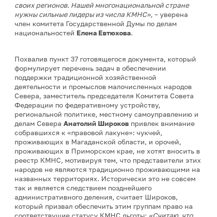
своих регионов. Нашей многонациональной стране
нужны сильные лидеры из числа КМНС»,
– уверена
член комитета Государственной Думы по делам
национальностей
Елена Евтюхова
.
Похвалив пункт 37 готовящегося документа, который
формулирует перечень задач в обеспечении
поддержки традиционной хозяйственной
деятельности и промыслов малочисленных народов
Севера, заместитель председателя Комитета Совета
Федерации по федеративному устройству,
региональной политике, местному самоуправлению и
делам Севера
Анатолий Широков
привлек внимание
собравшихся к «правовой лакуне»: чукчей,
проживающих в Магаданской области, и орочей,
проживающих в Приморском крае, не хотят вносить в
реестр КМНС, мотивируя тем, что представители этих
народов не являются традиционно проживающими на
названных территориях. Исторически это не совсем
так и является следствием позднейшего
административного деления, считает Широков,
который призвал обеспечить этим группам право на
соответствущие статусу КМНС льготы:
«Считаю, что