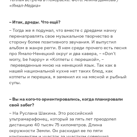
«Ямал-Медиа»
– Итак, дреды. Что ещё?
– Тогда же я подумал, что вместе с дредами начну
перенаправлять свое музыкальное творчество в
сторону более позитивного звучания. И выпустил
альбом в жанре регги. В нем среди прочего есть песня
про Ямало-Ненецкий округ и два кавера, – «Don't
worry, be happy» и «Котлеты с пюрешкой», –
переведенные мною на ненецкий язык. Так как в
нашей национальной кухне нет таких блюд, как
котлеты и пюрешка, я заменил их на мясной и рыбный
супы.
– Вы на кого-то ориентировались, когда планировали
свой забег?
– На Руслана Шакина. Это российский
ультрамарафонец, который за пять лет преодолел
дистанцию 40 тысяч 75 километров. Длина
окружности Земли. Он раскидал ее по пяти
континентам и участок за участком совершил