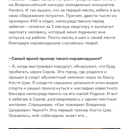
на Всероссийский конкурс молодежных инициатив.
Ничего. И так вышло, что за первый месяц забега я все
свои сбережения потратил. Причем, двести тысяч из
примерно 400 я отдал, непосредственно перед
забегом – оплатил за 2 месяца квартиру и выплатил
зарплату человеку, который меня подменял вне
отпуска на работе. Почти месяц я шел к своей мечте
благодаря неравнодушию случайных людей.
– Самый яркий пример такого неравнодушия?
– Я, когда выстраивал маршрут, обнаружил, что буду
пробегать через Серов. Это город, где родился и
пришел в спорт абсолютный чемпион мира по боксу
Костя Цзю. Я когда-то серьезно увлекался этим видом
спорта и решил прикоснуться к наследию известного
боксера непосредственно на его малой Родине. И вот
я забегаю в Серов, разговариваюсь с одним местным
жителем. Спрашиваю: «Как поживает Владимир
Цезаревич Черня?» Это первый тренер Кости Цзю.
Оказалось, мой собеседник знает его…