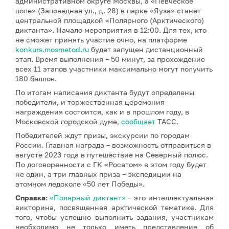
административном округе Москвы, а «Певческое
поле» (Заповедная ул., д. 28) в парке «Яуза» станет
центральной площадкой «Полярного (Арктического)
диктанта». Начало мероприятия в 12:00. Для тех, кто
не сможет принять участие очно, на платформе
konkurs.mosmetod.ru
будет запущен дистанционный
этап. Время выполнения – 50 минут, за прохождение
всех 11 этапов участники максимально могут получить
180 баллов.
По итогам написания диктанта будут определены
победители, и торжественная церемония
награждения состоится, как и в прошлом году, в
Московской городской думе,
сообщает
ТАСС.
Победителей ждут призы, экскурсии по городам
России. Главная награда – возможность отправиться в
августе 2023 года в путешествие на Северный полюс.
По договоренности с ГК «Росатом» в этом году будет
не один, а три главных приза – экспедиции на
атомном ледоколе «50 лет Победы».
Справка:
«Полярный диктант»
– это интеллектуальная
викторина, посвященная арктической тематике. Для
того, чтобы успешно выполнить задания, участникам
необходимо не только иметь представление об