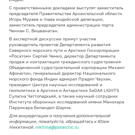
С приветственными докладами выступят заместитель
председателя Правительства Архангельской области
Игорь Мураев и глава индийской делегации,
заместитель председателя администрации порта
Ченнаи С. Вишванатан.
В экспертной дискуссии примут участие
руководитель проектов Департамента развития
Северного морского пути и Арктики Госкорпорации
«Росатом» Сергей Чемко, директор Департамента
продаж и контрактации гражданского судостроения
Объединенной судостроительной корпорации Михаил
Афонютин, генеральный директор Национального
морского фонда Индии адмирал Прадип Чаухан,
президент Центра научных исследований и
геополитики в Арктике и Антарктике SaGAA LIGHTS
Сулагна Чаттопадхьяй, а также научный сотрудник
Института оборонных исследований имени Манохара
Паррикара Бипандип Шарма.
Для аккредитации и получения дополнительной
информации, пожалуйста, обращайтесь к Юлии
Никитиной:
nikitina@porarctic.ru