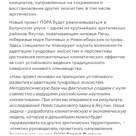
инициатив, направленных на сохранение и
восстановление других экосистем, в том числе
арктических.
Новый проект ПОРА будет реализовываться в
Булунском улусе – одном из крупнейших арктических
районов Якутии, охватывающем низовья Лены,
побережье моря Лаптевых и Новосибирские острова.
Здесь специалисты планируют изучить возможности
адаптации тундровых экосистем и перспективы
достижения положительных климатических эффектов
за счет устойчивого ведения традиционного
северного кочевого оленеводства.
«Наш проект основан на принципах устойчивого
развития и адаптации тундровых экосистем.
Методологическую базу мы фактически создаем с нуля
совместно с ведущими российскими научными
коллективами. При этом мы опираемся на результаты
исследований Плейстоценового парка в Якутии. Наша
задача – разработать климатическую и экономическую
модель, которую в дальнейшем можно будет
тиражировать на других арктических территориях»
, –
отметил руководитель проектного направления
Экспертного центра ПОРА
Сергей Лысенко
.