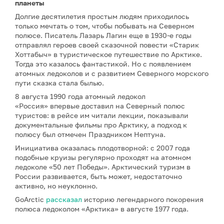
планеты
Долгие десятилетия простым людям приходилось
только мечтать о том, чтобы побывать на Северном
полюсе. Писатель Лазарь Лагин еще в 1930-е годы
отправлял героев своей сказочной повести «Старик
Хоттабыч» в туристическое путешествие по Арктике.
Тогда это казалось фантастикой. Но с появлением
атомных ледоколов и с развитием Северного морского
пути сказка стала былью.
8 августа 1990 года атомный ледокол
«Россия» впервые доставил на Северный полюс
туристов: в рейсе им читали лекции, показывали
документальные фильмы про Арктику, а подход к
полюсу был отмечен Праздником Нептуна.
Инициатива оказалась плодотворной: с 2007 года
подобные круизы регулярно проходят на атомном
ледоколе «50 лет Победы». Арктический туризм в
России развивается, быть может, недостаточно
активно, но неуклонно.
GoArctic
рассказал
историю легендарного покорения
полюса ледоколом «Арктика» в августе 1977 года.