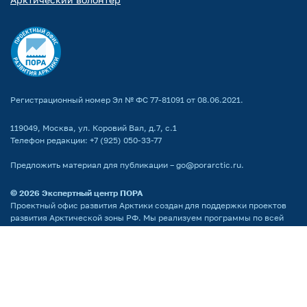
Регистрационный номер Эл № ФС 77-81091 от 08.06.2021.
119049, Москва, ул. Коровий Вал, д.7, с.1
Телефон редакции:
+7 (925) 050-33-77
Предложить материал для публикации –
go@porarctic.ru
.
© 2026
Экспертный центр ПОРА
Проектный офис развития Арктики создан для поддержки проектов
развития Арктической зоны РФ. Мы реализуем программы по всей
территории Арктики, поддерживаем молодых ученых
и распространяем информацию о Крайнем Севере среди широкой
аудитории.