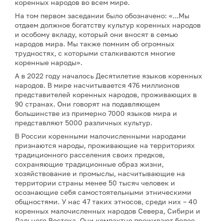
коренных народов во всем мире.
На том первом заседании было обозначено: «...Мы
отдаем должное богатству культур коренных народов
и особому вкладу, который они вносят в семью
народов мира. Мы также помним об огромных
трудностях, с которыми сталкиваются многие
коренные народы».
А в 2022 году началось Десятилетие языков коренных
народов. В мире насчитывается 476 миллионов
представителей коренных народов, проживающих в
90 странах. Они говорят на подавляющем
большинстве из примерно 7000 языков мира и
представляют 5000 различных культур.
В России коренными малочисленными народами
признаются народы, проживающие на территориях
традиционного расселения своих предков,
сохраняющие традиционные образ жизни,
хозяйствование и промыслы, насчитывающие на
территории страны менее 50 тысяч человек и
осознающие себя самостоятельными этническими
общностями. У нас 47 таких этносов, среди них – 40
коренных малочисленных народов Севера, Сибири и
Дальнего Востока. Они компактно проживают более