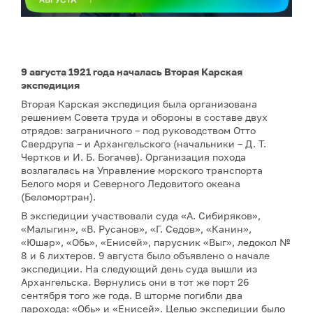
9 августа 1921 года началась Вторая Карская
экспедиция
Вторая Карская экспедиция была организована
решением Совета труда и обороны в составе двух
отрядов: заграничного – под руководством Отто
Свердрупа – и Архангельского (начальники – Д. Т.
Чертков и И. Б. Богачев). Организация похода
возлагалась на Управление морского транспорта
Белого моря и Северного Ледовитого океана
(Беломортран).
В экспедиции участвовали суда «А. Сибиряков»,
«Малыгин», «В. Русанов», «Г. Седов», «Канин»,
«Юшар», «Обь», «Енисей», парусник «Выг», ледокол №
8 и 6 лихтеров. 9 августа было объявлено о начале
экспедиции. На следующий день суда вышли из
Архангельска. Вернулись они в тот же порт 26
сентября того же года. В шторме погибли два
парохода: «Обь» и «Енисей». Целью экспедиции было