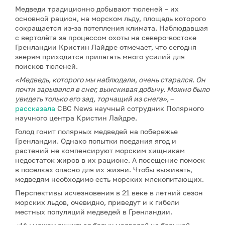
Медведи традиционно добывают тюленей – их
основной рацион, на морском льду, площадь которого
сокращается из-за потепления климата. Наблюдавшая
с вертолёта за процессом охоты на северо-востоке
Гренландии Кристин Лайдре отмечает, что сегодня
зверям приходится прилагать много усилий для
поисков тюленей.
«Медведь, которого мы наблюдали, очень старался. Он
почти зарывался в снег, выискивая добычу. Можно было
увидеть только его зад, торчащий из снега»,
–
рассказала
CBC News научный сотрудник Полярного
научного центра Кристин Лайдре.
Голод гонит полярных медведей на побережье
Гренландии. Однако попытки поедания ягод и
растений не компенсируют морским хищникам
недостаток жиров в их рационе. А посещение помоек
в поселках опасно для их жизни. Чтобы выживать,
медведям необходимо есть морских млекопитающих.
Перспективы исчезновения в 21 веке в летний сезон
морских льдов, очевидно, приведут и к гибели
местных популяций медведей в Гренландии.