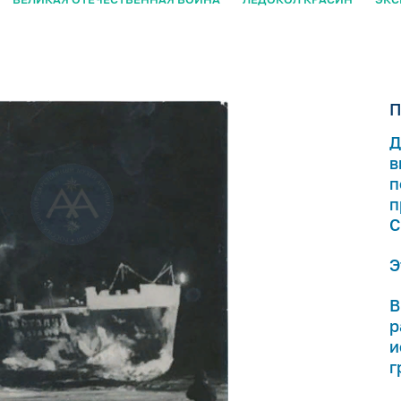
П
Д
в
п
п
С
Э
В
р
и
г