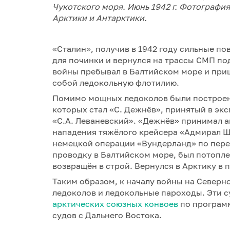
Чукотского моря. Июнь 1942 г. Фотографи
Арктики и Антарктики.
«Сталин», получив в 1942 году сильные по
для починки и вернулся на трассы СМП по
войны пребывал в Балтийском море и при
собой ледокольную флотилию.
Помимо мощных ледоколов были построен
которых стал «С. Дежнёв», принятый в экс
«С.А. Леваневский». «Дежнёв» принимал а
нападения тяжёлого крейсера «Адмирал Ш
немецкой операции «Вундерланд» по пере
проводку в Балтийском море, был потопл
возвращён в строй. Вернулся в Арктику в 
Таким образом, к началу войны на Северн
ледоколов и ледокольные пароходы. Эти с
арктических союзных конвоев
по программ
судов с Дальнего Востока.