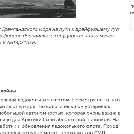
Л
м
ах Гренландского моря на пути к дрейфующему л/п
 из фондов Российского государственного музея
 и Антарктики.
 войны
ревшим ледокольным флотом. Несмотря на то, что
 флот в мире, технологически он устаревал.
ебольшой автономностью, которая очень важна в
пливе для Арктики были абсолютной новинкой. На
аботки и обновления ледокольного флота. Поход
 устаревшее судно может проходить по СМП.