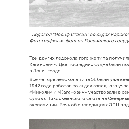
Ледокол "Иосиф Сталин" во льдах Карского
Фотография из фондов Российского госуда
Три других ледокола того же типа получил
Каганович». Два последних судна были пос
в Ленинграде.
Все четыре ледокола типа 51 были уже вве
1942 года работал во льдах западного уча
«Микоян» и «Каганович» участвовали в с
судов с Тихоокеанского флота на Северны
экспедиции. Речь об экспедициях ЭОН по