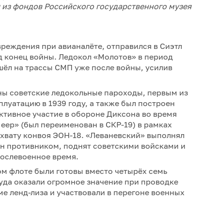
я из фондов Российского государственного музея
вреждения при авианалёте, отправился в Сиэтл
д конец войны. Ледокол «Молотов» в период
шёл на трассы СМП уже после войны, усилив
ы советские ледокольные пароходы, первым из
плуатацию в 1939 году, а также был построен
ктивное участие в обороне Диксона во время
еер» (был переименован в СКР-19) в рамках
хвату конвоя ЭОН-18. «Леваневский» выполнял
ен противником, поднят советскими войсками и
послевоенное время.
ом флоте были готовы вместо четырёх семь
уда оказали огромное значение при проводке
е ленд-лиза и участвовали в перегоне военных