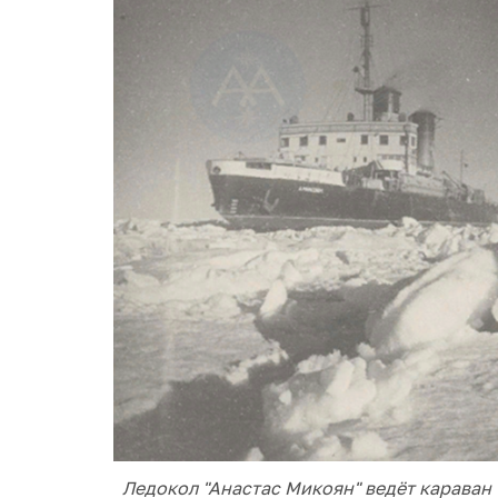
Ледокол "Анастас Микоян" ведё
т караван