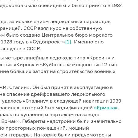
едоколов было очевидным и было принято в 1934
уда, за исключением ледокольных пароходов
границей. СССР взял курс на собственную
5-м было создано Центральное бюро морского
1928 году в «Судопроект»
[1]
. Именно оно
х судов в СССР.
ны четыре линейных ледокола типа «Красин» и
остью «Киров» и «Куйбышев» мощностью 12 тыс.
чине больших затрат на строительство военных
«И. Сталин». Он был принят в эксплуатацию в
н на спасение дрейфовавшего ледокольного
о удалось «Сталину» в следующей навигации 1939
«Красина», который был модификацией
«Ермака»
.
алась по купленным чертежам на заводе
 «Ермак». Габариты надстройки были значительно
во просторных помещений, мощный
е интерьеры. На корме были предусмотрены