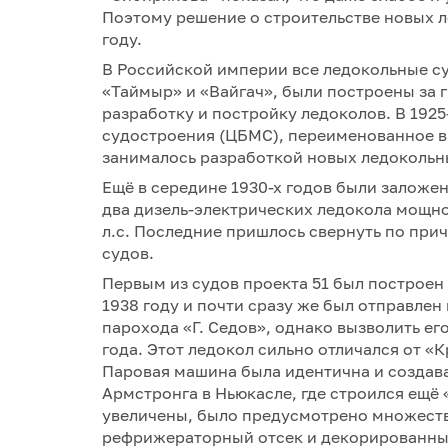
Поэтому решение о строительстве новых л
году.
В Российской империи все ледокольные с
«Таймыр» и «Вайгач», были построены за 
разработку и постройку ледоколов. В 192
судостроения (ЦБМС), переименованное в 
занималось разработкой новых ледокольны
Ещё в середине 1930-х годов были заложе
два дизель-электрических ледокола мощн
л.с. Последние пришлось свернуть по при
судов.
Первым из судов проекта 51 был построен 
1938 году и почти сразу же был отправле
парохода «Г. Седов», однако вызволить ег
года. Этот ледокол сильно отличался от 
Паровая машина была идентична и создав
Армстронга в Ньюкасле, где строился ещё
увеличены, было предусмотрено множест
рефрижераторный отсек и декорированны