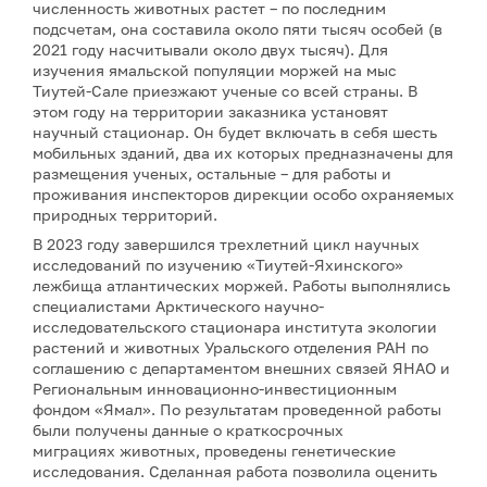
численность животных растет – по последним
подсчетам, она составила около пяти тысяч особей (в
2021 году насчитывали около двух тысяч). Для
изучения ямальской популяции моржей на мыс
Тиутей-Сале приезжают ученые со всей страны. В
этом году на территории заказника установят
научный стационар. Он будет включать в себя шесть
мобильных зданий, два их которых предназначены для
размещения ученых, остальные – для работы и
проживания инспекторов дирекции особо охраняемых
природных территорий.
В 2023 году завершился трехлетний цикл научных
исследований по изучению «Тиутей-Яхинского»
лежбища атлантических моржей. Работы выполнялись
специалистами Арктического научно-
исследовательского стационара института экологии
растений и животных Уральского отделения РАН по
соглашению с департаментом внешних связей ЯНАО и
Региональным инновационно-инвестиционным
фондом «Ямал». По результатам проведенной работы
были получены данные о краткосрочных
миграциях животных, проведены генетические
исследования. Сделанная работа позволила оценить