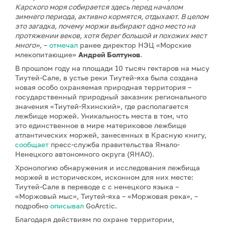
Карского моря собирается здесь перед началом
зимнего периода, активно кормятся, отдыхают. В целом
это загадка, почему моржи выбирают одно место на
протяжении веков, хотя берег большой и похожих мест
много»,
–
отмечал
ранее директор НЭЦ «Морские
млекопитающие»
Андрей Болтунов
.
В прошлом году на площади 10 тысяч гектаров на мысу
Тиутей-Сале, в устье реки Тиутей-яха была создана
новая особо охраняемая природная территория –
государственный природный заказник регионального
значения «Тиутей-Яхинский», где располагается
лежбище моржей. Уникальность места в том, что
это единственное в мире материковое лежбище
атлантических моржей, занесенных в Красную книгу,
сообщает
пресс-служба правительства Ямало-
Ненецкого автономного округа (ЯНАО).
Хронологию обнаружения и исследования лежбища
моржей в историческом, исконном для них месте:
Тиутей-Сале в переводе с с ненецкого языка –
«Моржовый мыс», Тиутей-яха – «Моржовая река», –
подробно
описывал
GoArctic.
Благодаря действиям по охране территории,