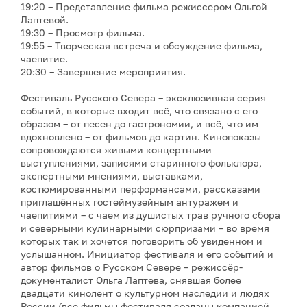
19:20 – Представление фильма режиссером Ольгой
Лаптевой.
19:30 – Просмотр фильма.
19:55 – Творческая встреча и обсуждение фильма,
чаепитие.
20:30 – Завершение мероприятия.
Фестиваль Русского Севера – эксклюзивная серия
событий, в которые входит всё, что связано с его
образом – от песен до гастрономии, и всё, что им
вдохновлено – от фильмов до картин. Кинопоказы
сопровождаются живыми концертными
выступлениями, записями старинного фольклора,
экспертными мнениями, выставками,
костюмированными перформансами, рассказами
приглашённых гостеймузейным антуражем и
чаепитиями – с чаем из душистых трав ручного сбора
и северными кулинарными сюрпризами – во время
которых так и хочется поговорить об увиденном и
услышанном. Инициатор фестиваля и его событий и
автор фильмов о Русском Севере – режиссёр-
документалист Ольга Лаптева, снявшая более
двадцати кинолент о культурном наследии и людях
России (все фильмы фестиваля созданы компанией