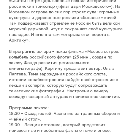
«Святой Пётр» царь впервые поднял исторический
российский триколор («флаг царя Московского»). На
Мосеевом острове до сих пор строят суда: огромные
сухогрузы и деревянные реплики «бывалых» кочей.
Там поддерживают стремление России быть великой
морской державой, чтут и сохраняют своё культурное
наследие. И именно там «открываются ворота в
Арктику».
В программе вечера – показ фильма «Мосеев остров:
колыбель российского флота» (25 мин., создан по
заказу Фонда развития регионального
кинематографа). Картину представит автор, Ольга
Лаптева. Тема зарождения российского флота,
истории кораблестроения найдёт своё отражение в
лекции эксперта, которую будут сопровождать
тематические фотографии. Настроению вечеру
создадут северный антураж и неизменное чаепитие.
Программа показа:
18:30 – Съезд гостей. Чаепитие из травяных сборов и
«чайный стол».
19:00 – Лекция историка, который представит
неизвестные и необычные факты о теме и эпохе.