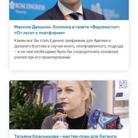
Максим Данькин. Колонка в газете «Ведомости»:
«От льгот к платформе»
Каким мог бы стать Единый префрежим для Арктики и
Дальнего Востока в случае иного, платформенного, подхода
– и на чем необходимо было бы сосредоточить основные
усилия при его проектировании
Татьяна Красникова – мастер-план для Хатанги