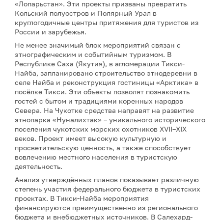
«Лопарьстан». Эти проекты призваны превратить
Кольский полуостров и Полярный Урал в
круглогодичные центры притяжения для туристов из
России и зарубежья.
Не менее значимый блок мероприятий связан с
этнографическим и событийным туризмом. В
Республике Саха (Якутия), в агломерации Тикси-
Найба, запланировано строительство этнодеревни в
селе Найба и реконструкция гостиницы «Арктика» в
посёлке Тикси. Эти объекты позволят познакомить
гостей с бытом и традициями коренных народов
Севера. На Чукотке средства направят на развитие
этнопарка «Нуналихтак» – уникального исторического
поселения чукотских морских охотников XVII–XIX
веков. Проект имеет высокую культурную и
просветительскую ценность, а также способствует
вовлечению местного населения в туристскую
деятельность.
Анализ утверждённых планов показывает различную
степень участия федерального бюджета в туристских
проектах. В Тикси-Найба мероприятия
финансируются преимущественно из регионального
бюджета и внебюджетных источников. В Салехард-