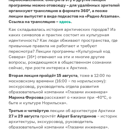
программы можно отовсюду – для удалённых зрителей
организуют трансляцию в формате 360°, а позже
лекции выпустят в виде подкастов на «Радио Arzamas».
Ссылка на трансляцию –
здесь
.
Как складывалась история арктических городов? Из
каких символов и практик состоит их культурная
идентичность? Как люди обживают пространства, где
привычные правила не работают и требуют
пересмотра? Лекции программы «Культурный код
Севера» (16+) отвечают на эти и многие другие
вопросы, рождающиеся в общественном сознании
сейчас, при росте интереса к Арктике.
Вторая лекция
пройдёт 15 августа
, тоже в 12:00 по
московскому времени (16:00 – по норильскому):
экскурсовод, руководитель отдела развития
образовательной компании «Глазами инженера»
Марина Фирсова
расскажет о «жизни при -40°C, о
быте и культуре Норильска».
Третью и четвёртую
лекции об архитектуре Арктики
27 и 29 августа
прочтёт
Айрат Багаутдинов
– историк
архитектуры, экскурсовод, руководитель
образовательной компании «Глазами инженера».