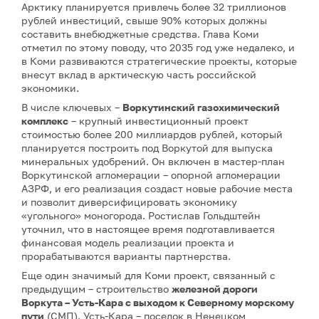
Арктику планируется привлечь более 32 триллионов
рублей инвестиций, свыше 90% которых должны
составить внебюджетные средства. Глава Коми
отметил по этому поводу, что 2035 год уже недалеко, и
в Коми развиваются стратегические проекты, которые
внесут вклад в арктическую часть российской
экономики.
В числе ключевых –
Воркутинский газохимический
комплекс
– крупный инвестиционный проект
стоимостью более 200 миллиардов рублей, который
планируется построить под Воркутой для выпуска
минеральных удобрений. Он включен в мастер-план
Воркутинской агломерации – опорной агломерации
АЗРФ, и его реализация создаст новые рабочие места
и позволит диверсифицировать экономику
«угольного» моногорода. Ростислав Гольдштейн
уточнил, что в настоящее время подготавливается
финансовая модель реализации проекта и
прорабатываются варианты партнерства.
Еще один значимый для Коми проект, связанный с
предыдущим – строительство
железной дороги
Воркута – Усть-Кара с выходом к Северному морскому
пути
(СМП). Усть-Кара – поселок в Ненецком