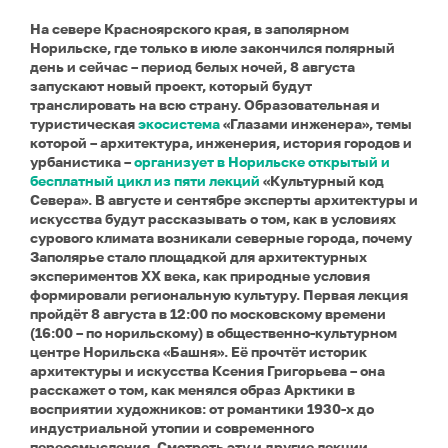
На севере Красноярского края, в заполярном
Норильске, где только в июле закончился полярный
день и сейчас – период белых ночей, 8 августа
запускают новый проект, который будут
транслировать на всю страну. Образовательная и
туристическая
экосистема
«Глазами инженера», темы
которой – архитектура, инженерия, история городов и
урбанистика –
организует в Норильске открытый и
бесплатный цикл из пяти лекций
«Культурный код
Севера». В августе и сентябре эксперты архитектуры и
искусства будут рассказывать о том, как в условиях
сурового климата возникали северные города, почему
Заполярье стало площадкой для архитектурных
экспериментов XX века, как природные условия
формировали региональную культуру. Первая лекция
пройдёт 8 августа в 12:00 по московскому времени
(16:00 – по норильскому) в общественно-культурном
центре Норильска «Башня». Её прочтёт историк
архитектуры и искусства Ксения Григорьева – она
расскажет о том, как менялся образ Арктики в
восприятии художников: от романтики 1930-х до
индустриальной утопии и современного
переосмысления. Смотреть эту и другие лекции