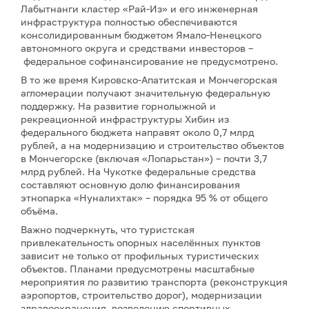
Лабытнанги кластер «Рай-Из» и его инженерная
инфраструктура полностью обеспечиваются
консолидированным бюджетом Ямало-Ненецкого
автономного округа и средствами инвесторов –
федеральное софинансирование не предусмотрено.
В то же время Кировско-Апатитская и Мончегорская
агломерации получают значительную федеральную
поддержку. На развитие горнолыжной и
рекреационной инфраструктуры Хибин из
федерального бюджета направят около 0,7 млрд
рублей, а на модернизацию и строительство объектов
в Мончегорске (включая «Лопарьстан») – почти 3,7
млрд рублей. На Чукотке федеральные средства
составляют основную долю финансирования
этнопарка «Нуналихтак» – порядка 95 % от общего
объёма.
Важно подчеркнуть, что туристская
привлекательность опорных населённых пунктов
зависит не только от профильных туристических
объектов. Планами предусмотрены масштабные
мероприятия по развитию транспорта (реконструкция
аэропортов, строительство дорог), модернизации
здравоохранения, возведению спортивных