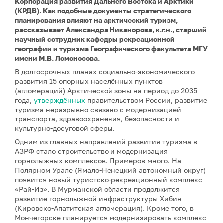
Корпорация развития Дальнего Востока и Арктики
(КРДВ). Как подобные документы стратегического
планирования влияют на арктический туризм,
рассказывает Александра Никанорова, к.г.н., старший
научный сотрудник кафедры рекреационной
географии и туризма Географического факультета МГУ
имени М.В. Ломоносова.
В долгосрочных планах социально-экономического
развития 15 опорных населённых пунктов
(агломераций) Арктической зоны на период до 2035
года,
утверждённых
правительством России, развитие
туризма неразрывно связано с модернизацией
транспорта, здравоохранения, безопасности и
культурно-досуговой сферы.
Одним из главных направлений развития туризма в
АЗРФ стало строительство и модернизация
горнолыжных комплексов. Примеров много. На
Полярном Урале (Ямало-Ненецкий автономный округ)
появится новый туристско-рекреационный комплекс
«Рай-Из». В Мурманской области продолжится
развитие горнолыжной инфраструктуры Хибин
(Кировско-Апатитская агломерация). Кроме того, в
Мончегорске планируется модернизировать комплекс