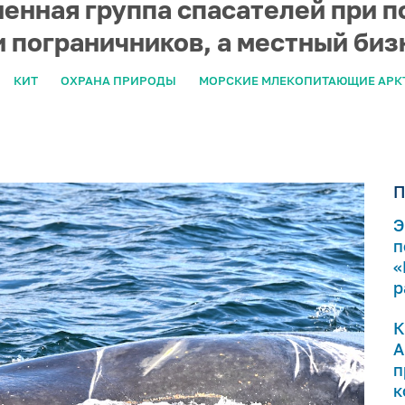
ненная группа спасателей при 
и пограничников, а местный би
КИТ
ОХРАНА ПРИРОДЫ
МОРСКИЕ МЛЕКОПИТАЮЩИЕ АРК
П
Э
п
«
р
К
А
п
к