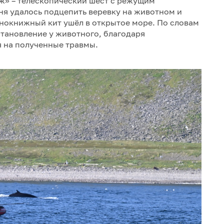
ж» – телескопический шест с режущим
ня удалось подцепить веревку на животном и
нокнижный кит ушёл в открытое море. По словам
тановление у животного, благодаря
 на полученные травмы.