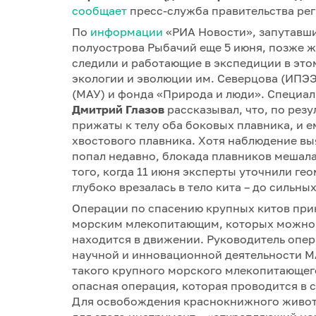
сообщает
пресс-служба правительства рег
По
информации
«РИА Новости», запутавши
полуострова Рыбачий еще 5 июня, позже ж
следили и работающие в экспедиции в эт
экологии и эволюции им. Северцова (ИПЭЭ
(МАУ) и фонда «Природа и люди». Специ
Дмитрий Глазов
рассказывал, что, по рез
прижаты к телу оба боковых плавника, и е
хвостового плавника. Хотя наблюдение выяв
попал недавно, блокада плавников мешала
того, когда 11 июня эксперты уточнили ге
глубоко врезалась в тело кита – до сильны
Операции по спасению крупных китов при
морским млекопитающим, которых можно 
находится в движении. Руководитель опе
научной и инновационной деятельности 
такого крупного морского млекопитающего,
опасная операция, которая проводится в
Для освобождения краснокнижного живот