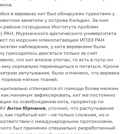
иона.
йся в веревках кит был обнаружен туристами у
ивотное заметили у острова Кильдин. За ним
ом районе сотрудники Института проблем
) РАН, Мурманского арктического университета
алист по морским млекопитающим ИПЭЭ РАН
ультатам наблюдения, у кита веревками были
му приходилось двигаться только за счет
ило, что кит вполне упитан, то есть в путы он
 ему нормально перемещаться и питаться. Кроме
ометрию запутывания, было отмечено, что веревка
х порезов мягких тканей.
нципиально отличаются от помощи более мелким
как минимум зафиксировать, кит же постоянно
рации по освобождению кита, проректор по
МАУ
Антон Юрманов
, уточнил, что распутывание
 как горбатый кит – не только сложная, но и
 соответствии с международными протоколами.
ного был применен специально разработанный