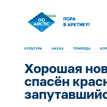
КУЛЬТУРА
НАУКА
ПРИРОДА
КО
Хорошая нов
спасён крас
запутавшийс