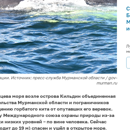
С
Б
М
и
Л
м
ации. Источник: пресс-служба Мурманской области / gov-
murman.ru
нцева моря возле острова Кильдин объединенная
ельства Мурманской области и пограничников
нию горбатого кита от опутавших его веревок.
гу Международного союза охраны природы из-за
и низких уровней – по вине человека. Сейчас
одит до 19 м) спасен и ушёл в открытое море
,