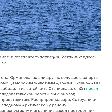
нов, руководитель операции. Источник: пресс-
.ru
тона Юрманова, вошли другие ведущие эксперты:
 помощи морским животным «Друзья Океана» АНО
вободили из сетей кита Станислава, о чём
писал
следовательской работы МАУ, биолог,
, представитель Росприроднадзора. Сотрудники
 Западному Арктическому району
зопасную зону и ограничив заход посторонних