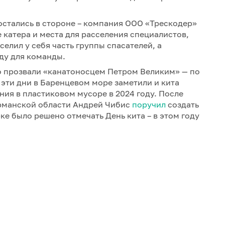
остались в стороне – компания ООО «Трескодер»
катера и места для расселения специалистов,
елил у себя часть группы спасателей, а
еду для команды.
го прозвали «канатоносцем Петром Великим» — по
 эти дни в Баренцевом море заметили и кита
ния в пластиковом мусоре в 2024 году. После
рманской области Андрей Чибис
поручил
создать
рке было решено отмечать День кита – в этом году